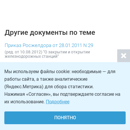
Другие документы по теме
Приказ Росжелдора от 28.01.2011 N 29
(ред. от 10.08.2012) "О закрытии и открытии
железнодорожных станций"
Приказ Росморречфлота от 10.02.2011 N 15
Мы используем файлы cookie: необходимые — для
"Об утверждении Порядка определения предельно
допустимого значения просроченной кредиторской
работы сайта, а также аналитические
задолженности федерального бюджетного учреждения,
находящегося в ведении Федерального агентства морского и
(Яндекс.Метрика) для сбора статистики.
речного транспорта, превышение которого влечет
Нажимая «Согласен», вы подтверждаете согласие на
расторжение трудового договора с руководителем
федерального бюджетного учреждения по инициативе
их использование.
Подробнее
работодателя в соответствии с Трудовым кодексом
Российской Федерации" (Зарегистрировано в Минюсте РФ
05.04.2011 N 20417)
ПОНЯТНО
Приказ Минтранса РФ от 31.03.2003 N 114
"О внесении изменений и дополнений в Приказ Минтранса