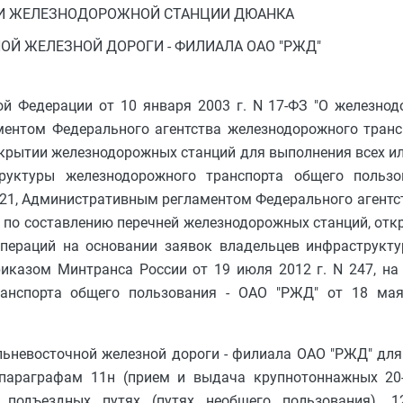
И ЖЕЛЕЗНОДОРОЖНОЙ СТАНЦИИ ДЮАНКА
Й ЖЕЛЕЗНОЙ ДОРОГИ - ФИЛИАЛА ОАО "РЖД"
й Федерации от 10 января 2003 г. N 17-ФЗ "О железнод
ментом Федерального агентства железнодорожного транс
ткрытии железнодорожных станций для выполнения всех и
руктуры железнодорожного транспорта общего пользо
N 21, Административным регламентом Федерального агент
и по составлению перечней железнодорожных станций, от
пераций на основании заявок владельцев инфраструкт
иказом Минтранса России от 19 июля 2012 г. N 247, на
анспорта общего пользования - ОАО "РЖД" от 18 мая
ьневосточной железной дороги - филиала ОАО "РЖД" для
параграфам 11н (прием и выдача крупнотоннажных 20
подъездных путях (путях необщего пользования), 