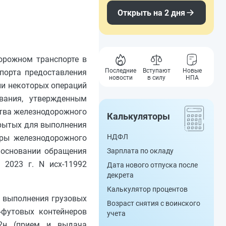
Открыть на 2 дня
орожном транспорте в
Последние
Вступают
Новые
порта предоставления
новости
в силу
НПА
ли некоторых операций
вания, утвержденным
ства железнодорожного
Калькуляторы
крытых для выполнения
НДФЛ
уры железнодорожного
 основании обращения
Зарплата по окладу
 2023 г. N исх-11992
Дата нового отпуска после
декрета
Калькулятор процентов
 выполнения грузовых
Возраст снятия с воинского
-футовых контейнеров
учета
12н (прием и выдача