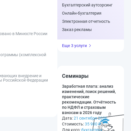
Бухгалтерский аутсорсинг
Онлайн-бухгалтерия
Электронная отчетность
Заказ рекламы
овано в Минюсте России
Еще 3 услуги
программы (комплексной
Семинары
чивающих внедрение и
ты Российской Федерации
Заработная плата: анализ
изменений, поиск решений,
практические
рекомендации. Отчётность
по НДФЛ и страховым
взносам в 2026 году
Дата:
21 сентября 2026
Стоимость:
35 900
₽
Для кого:
бухгалтеру