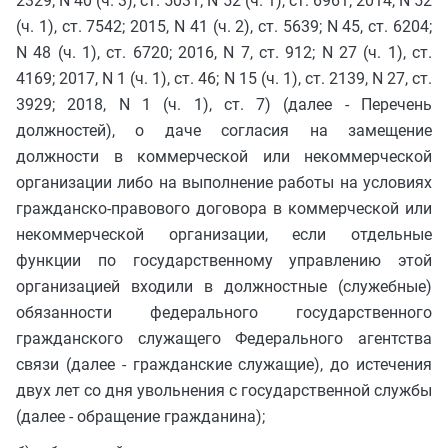
2329; N 40 (ч. 3), ст. 5031; N 52 (ч. 1), ст. 6961; 2014, N 52
(ч. 1), ст. 7542; 2015, N 41 (ч. 2), ст. 5639; N 45, ст. 6204;
N 48 (ч. 1), ст. 6720; 2016, N 7, ст. 912; N 27 (ч. 1), ст.
4169; 2017, N 1 (ч. 1), ст. 46; N 15 (ч. 1), ст. 2139, N 27, ст.
3929; 2018, N 1 (ч. 1), ст. 7) (далее - Перечень
должностей), о даче согласия на замещение
должности в коммерческой или некоммерческой
организации либо на выполнение работы на условиях
гражданско-правового договора в коммерческой или
некоммерческой организации, если отдельные
функции по государственному управлению этой
организацией входили в должностные (служебные)
обязанности федерального государственного
гражданского служащего Федерального агентства
связи (далее - гражданские служащие), до истечения
двух лет со дня увольнения с государственной службы
(далее - обращение гражданина);