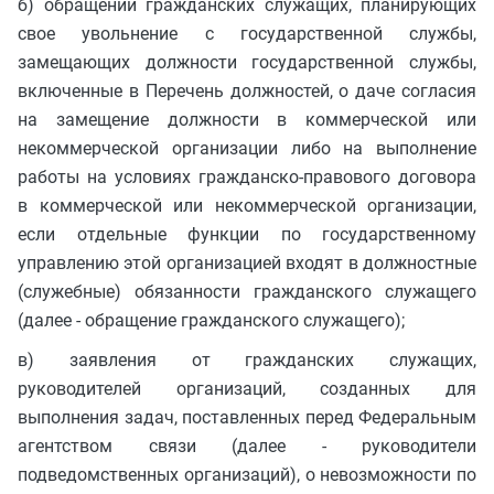
б) обращений гражданских служащих, планирующих
свое увольнение с государственной службы,
замещающих должности государственной службы,
включенные в Перечень должностей, о даче согласия
на замещение должности в коммерческой или
некоммерческой организации либо на выполнение
работы на условиях гражданско-правового договора
в коммерческой или некоммерческой организации,
если отдельные функции по государственному
управлению этой организацией входят в должностные
(служебные) обязанности гражданского служащего
(далее - обращение гражданского служащего);
в) заявления от гражданских служащих,
руководителей организаций, созданных для
выполнения задач, поставленных перед Федеральным
агентством связи (далее - руководители
подведомственных организаций), о невозможности по