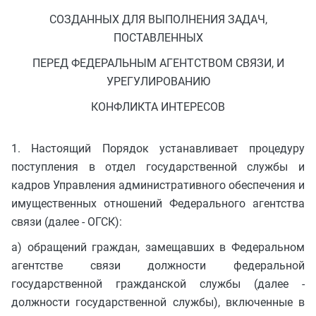
СОЗДАННЫХ ДЛЯ ВЫПОЛНЕНИЯ ЗАДАЧ,
ПОСТАВЛЕННЫХ
ПЕРЕД ФЕДЕРАЛЬНЫМ АГЕНТСТВОМ СВЯЗИ, И
УРЕГУЛИРОВАНИЮ
КОНФЛИКТА ИНТЕРЕСОВ
1. Настоящий Порядок устанавливает процедуру
поступления в отдел государственной службы и
кадров Управления административного обеспечения и
имущественных отношений Федерального агентства
связи (далее - ОГСК):
а) обращений граждан, замещавших в Федеральном
агентстве связи должности федеральной
государственной гражданской службы (далее -
должности государственной службы), включенные в