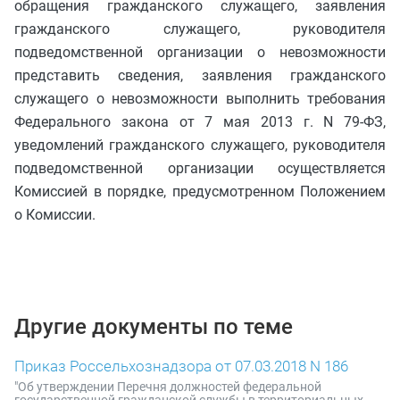
обращения гражданского служащего, заявления
гражданского служащего, руководителя
подведомственной организации о невозможности
представить сведения, заявления гражданского
служащего о невозможности выполнить требования
Федерального закона от 7 мая 2013 г. N 79-ФЗ,
уведомлений гражданского служащего, руководителя
подведомственной организации осуществляется
Комиссией в порядке, предусмотренном Положением
о Комиссии.
Другие документы по теме
Приказ Россельхознадзора от 07.03.2018 N 186
"Об утверждении Перечня должностей федеральной