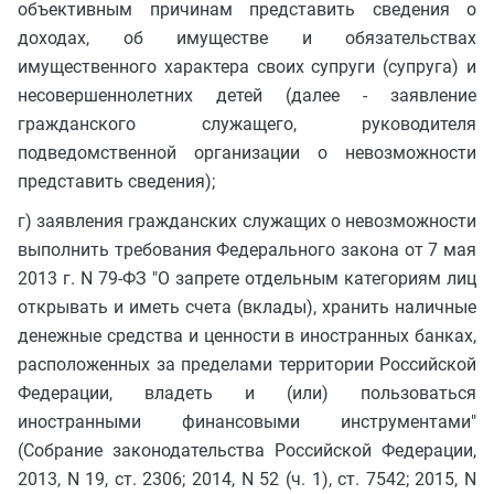
объективным причинам представить сведения о
доходах, об имуществе и обязательствах
имущественного характера своих супруги (супруга) и
несовершеннолетних детей (далее - заявление
гражданского служащего, руководителя
подведомственной организации о невозможности
представить сведения);
г) заявления гражданских служащих о невозможности
выполнить требования Федерального закона от 7 мая
2013 г. N 79-ФЗ "О запрете отдельным категориям лиц
открывать и иметь счета (вклады), хранить наличные
денежные средства и ценности в иностранных банках,
расположенных за пределами территории Российской
Федерации, владеть и (или) пользоваться
иностранными финансовыми инструментами"
(Собрание законодательства Российской Федерации,
2013, N 19, ст. 2306; 2014, N 52 (ч. 1), ст. 7542; 2015, N