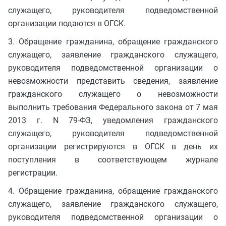
служащего, руководителя подведомственной
организации подаются в ОГСК.
3. Обращение гражданина, обращение гражданского
служащего, заявление гражданского служащего,
руководителя подведомственной организации о
невозможности представить сведения, заявление
гражданского служащего о невозможности
выполнить требования Федерального закона от 7 мая
2013 г. N 79-ФЗ, уведомления гражданского
служащего, руководителя подведомственной
организации регистрируются в ОГСК в день их
поступления в соответствующем журнале
регистрации.
4. Обращение гражданина, обращение гражданского
служащего, заявление гражданского служащего,
руководителя подведомственной организации о