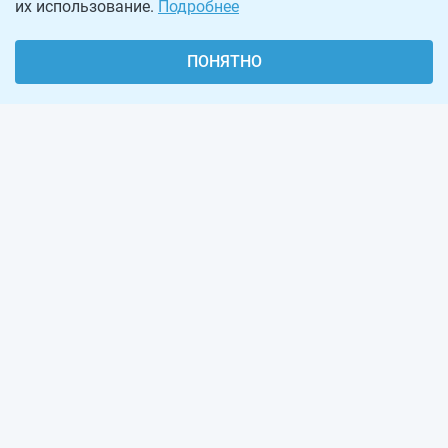
их использование.
Подробнее
ПОНЯТНО
О проекте
Реклама на сайте
Рассылка
Обратная связь
Наша команда
Вакансии
Виджеты калькуляторов