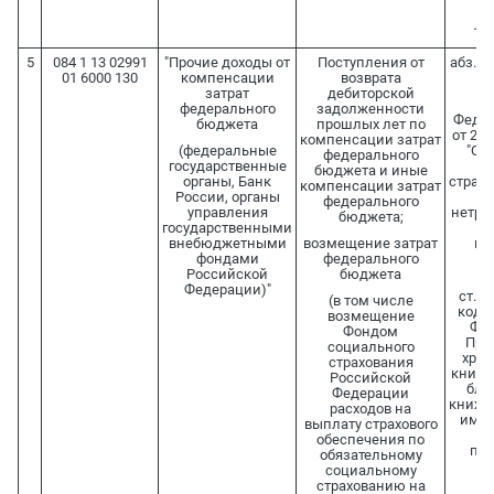
Ф
10.
5
084 1 13 02991
"Прочие доходы от
Поступления от
абз. 7 п
01 6000 130
компенсации
возврата
затрат
дебиторской
федерального
задолженности
Федер
бюджета
прошлых лет по
от 29.
компенсации затрат
(федеральные
"Об
федерального
государственные
с
бюджета и иные
органы, Банк
страхо
компенсации затрат
России, органы
федерального
управления
нетру
бюджета;
государственными
внебюджетными
возмещение затрат
ма
фондами
федерального
ст
Российской
бюджета
Федерации)"
ст. 6
(в том числе
коде
возмещение
Фед
Фондом
Пра
социального
хран
страхования
книже
Российской
бла
Федерации
книжк
расходов на
ими 
выплату страхового
ут
обеспечения по
пос
обязательному
Пр
социальному
страхованию на