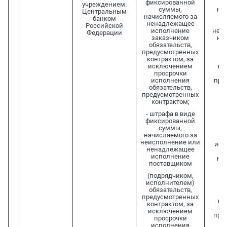
фиксированной
учреждением.
суммы,
не
Центральным
начисляемого за
и
банком
ненадлежащее
з
Российской
исполнение
неи
Федерации
заказчиком
не
обязательств,
и
предусмотренных
п
контрактом, за
(п
исключением
ис
просрочки
о
исполнения
пре
обязательств,
ко
предусмотренных
и
контрактом;
и
- штрафа в виде
о
фиксированной
з
суммы,
п
начисляемого за
(п
неисполнение или
исп
ненадлежащее
ра
исполнение
на
поставщиком
к
(подрядчиком,
и
исполнителем)
п
обязательств,
(п
предусмотренных
ис
контрактом, за
об
исключением
пре
просрочки
к
исполнения