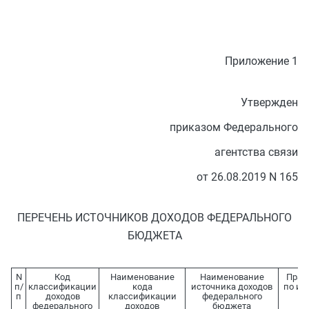
Приложение 1
Утвержден
приказом Федерального
агентства связи
от 26.08.2019 N 165
ПЕРЕЧЕНЬ ИСТОЧНИКОВ ДОХОДОВ ФЕДЕРАЛЬНОГО
БЮДЖЕТА
N
Код
Наименование
Наименование
Прав
п/
классификации
кода
источника доходов
по ис
п
доходов
классификации
федерального
ф
федерального
доходов
бюджета