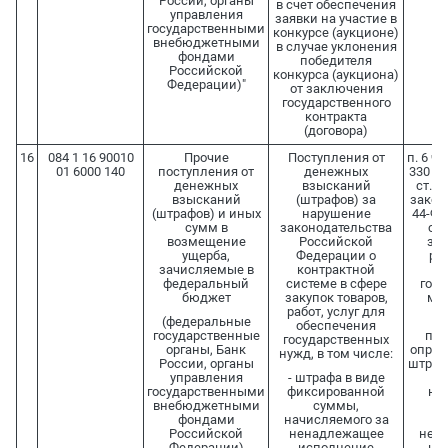
России, органы
в счет обеспечения
управления
заявки на участие в
государственными
конкурсе (аукционе)
внебюджетными
в случае уклонения
фондами
победителя
Российской
конкурса (аукциона)
Федерации)"
от заключения
государственного
контракта
(договора)
16
084 1 16 90010
Прочие
Поступления от
п. 6 ч.
01 6000 140
поступления от
денежных
330 ГК 
денежных
взысканий
ст. 
взысканий
(штрафов) за
закона
(штрафов) и иных
нарушение
44-ФЗ
сумм в
законодательства
сис
возмещение
Российской
зак
ущерба,
Федерации о
раб
зачисляемые в
контрактной
о
федеральный
системе в сфере
госу
бюджет
закупок товаров,
му
работ, услуг для
(федеральные
обеспечения
государственные
п. 3
государственных
органы, Банк
опред
нужд, в том числе:
России, органы
штраф
управления
- штрафа в виде
государственными
фиксированной
не
внебюджетными
суммы,
и
фондами
начисляемого за
з
Российской
ненадлежащее
неи
Федерации)
исполнение
не