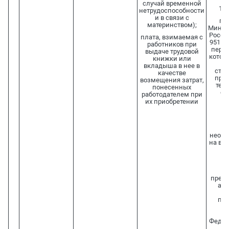
Ф
случай временной
16.
нетрудоспособности
и в связи с
пу
материнством);
Минзд
России
плата, взимаемая с
951н 
работников при
переч
выдаче трудовой
котор
книжки или
пр
вкладыша в нее в
стра
качестве
при
возмещения затрат,
тер
понесенных
ор
работодателем при
с
их приобретении
с
Ф
необх
на вы
об
(с
пред
ава
со
пос
Пр
Федер
р