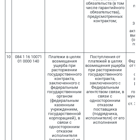
ут
обязательств (в том
пос
числе гарантийного
Пр
обязательства),
предусмотренных
Ф
контрактом;
30.0
акты
выпо
(ока
гос
10
084 1 16 10071
Платежи в целях
Поступления от
01 0000 140
возмещения
платежей в целях
Федер
ущерба при
возмещения ущерба
от 05
расторжении
при расторжении
"О
государственного
государственного
сис
контракта,
контракта,
зак
заключенного с
заключенного с
раб
федеральным
Федеральным
о
государственным
агентством связи, в
госу
органом
связи с
муниц
(федеральным
односторонним
ст. 31
казенным
отказом
учреждением,
поставщика
государственной
(подрядчика,
корпорацией), в
исполнителя) от его
связи с
исполнения
односторонним
отказом
исполнителя
(подрядчика) от