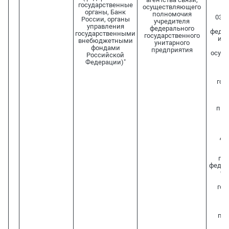
государственные
осуществляющего
Ф
органы, Банк
полномочия
03.1
России, органы
учредителя
п
управления
федерального
федер
государственными
государственного
ис
внебюджетными
унитарного
фондами
предприятия
осущ
Российской
с
Федерации)"
ф
гос
пр
п. 6
р
у
де
о
п
пе
федер
ча
ф
гос
п
ут
пос
Пр