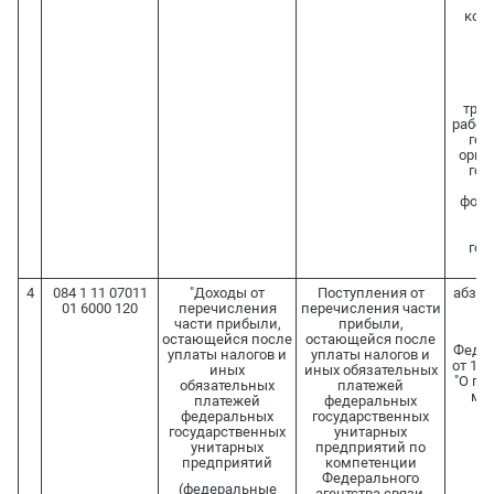
пр
ком
и
р
з
труд
работ
гос
орга
гос
вн
фонд
ф
гос
у
4
084 1 11 07011
"Доходы от
Поступления от
абз. 7 
01 6000 120
перечисления
перечисления части
с
части прибыли,
прибыли,
остающейся после
остающейся после
Федер
уплаты налогов и
уплаты налогов и
от 14.
иных
иных обязательных
"О го
обязательных
платежей
му
платежей
федеральных
федеральных
государственных
пр
государственных
унитарных
унитарных
предприятий по
предприятий
компетенции
по
Федерального
Пр
(федеральные
агентства связи,