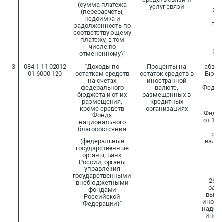
Ф
(сумма платежа
услуг связи
аге
(перерасчеты,
ут
недоимка и
пос
задолженность по
Пр
соответствующему
платежу, в том
Ф
числе по
30.
отмененному)"
3
084 1 11 02012
"Доходы по
Проценты на
абз. 3 
01 6000 120
остаткам средств
остаток средств в
Бюдж
на счетах
иностранной
федерального
валюте,
Федера
бюджета и от их
размещенных в
размещения,
кредитных
кроме средств
организациях
Федер
Фонда
от 10.
национального
"
благосостояния
рег
(федеральные
валют
государственные
по
органы, Банк
Пр
России, органы
управления
Ф
государственными
26.1
внебюджетными
разм
фондами
выпл
Российской
иност
Федерации)"
надбав
инос