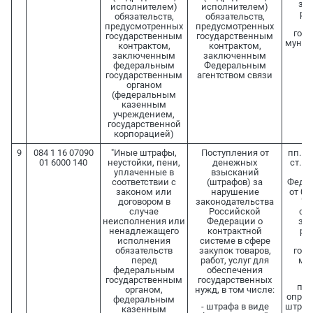
зак
исполнителем)
исполнителем)
раб
обязательств,
обязательств,
о
предусмотренных
предусмотренных
госу
государственным
государственным
муниц
контрактом,
контрактом,
заключенным
заключенным
федеральным
Федеральным
государственным
агентством связи
органом
(федеральным
казенным
учреждением,
государственной
корпорацией)
9
084 1 16 07090
"Иные штрафы,
Поступления от
пп. 6 
01 6000 140
неустойки, пени,
денежных
ст. 33
уплаченные в
взысканий
3
соответствии с
(штрафов) за
Федер
законом или
нарушение
от 05
договором в
законодательства
"О
случае
Российской
сис
неисполнения или
Федерации о
зак
ненадлежащего
контрактной
раб
исполнения
системе в сфере
о
обязательств
закупок товаров,
госу
перед
работ, услуг для
му
федеральным
обеспечения
государственным
государственных
п. 3
органом,
нужд, в том числе:
опред
федеральным
- штрафа в виде
штраф
казенным