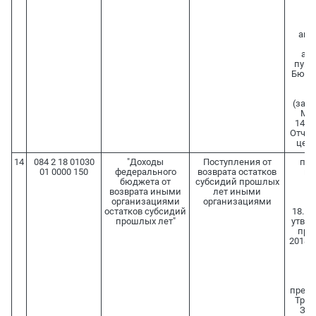
о
Ф
аген
со
аб
пункт
Бюдж
(зар
Мин
14.09
Отчет
целе
14
084 2 18 01030
"Доходы
Поступления от
п. 5
01 0000 150
федерального
возврата остатков
по
бюджета от
субсидий прошлых
Пр
возврата иными
лет иными
организациями
организациями
Ф
остатков субсидий
18.12
прошлых лет"
утве
пре
2018 
ф
фе
пред
Труд
Зна