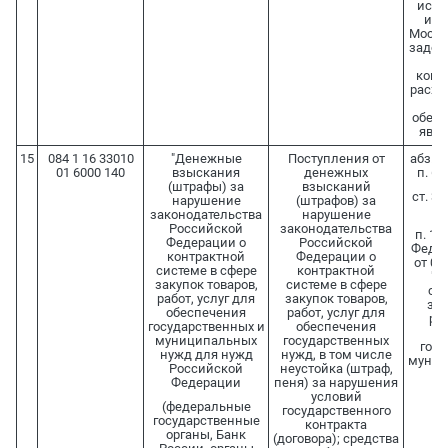
иссл
инст
Москв
задол
и
комп
расхо
ф
обесп
явля
15
084 1 16 33010
"Денежные
Поступления от
абз. 4 
01 6000 140
взыскания
денежных
п. 6 
(штрафы) за
взысканий
ст. 33
нарушение
(штрафов) за
законодательства
нарушение
Российской
законодательства
п. 15 
Федерации о
Российской
Федер
контрактной
Федерации о
от 05
системе в сфере
контрактной
"О
закупок товаров,
системе в сфере
сис
работ, услуг для
закупок товаров,
зак
обеспечения
работ, услуг для
раб
государственных и
обеспечения
о
муниципальных
государственных
госу
нужд для нужд
нужд, в том числе
муниц
Российской
неустойка (штраф,
Федерации
пеня) за нарушения
условий
(федеральные
государственного
государственные
контракта
органы, Банк
(договора); средства