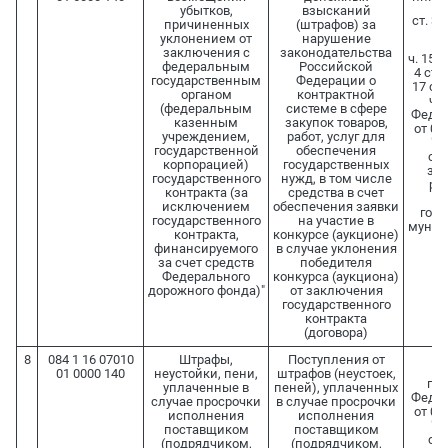
убытков,
взысканий
ст. 33
причиненных
(штрафов) за
уклонением от
нарушение
заключения с
законодательства
ч. 15 ст
федеральным
Российской
4 ст. 
государственным
Федерации о
17 ст. 
органом
контрактной
ч. 
(федеральным
системе в сфере
Федер
казенным
закупок товаров,
от 05
учреждением,
работ, услуг для
"О
государственной
обеспечения
сис
корпорацией)
государственных
зак
государственного
нужд, в том числе
раб
контракта (за
средства в счет
о
исключением
обеспечения заявки
госу
государственного
на участие в
муниц
контракта,
конкурсе (аукционе)
финансируемого
в случае уклонения
за счет средств
победителя
Федерального
конкурса (аукциона)
дорожного фонда)"
от заключения
государственного
контракта
(договора)
8
084 1 16 07010
Штрафы,
Поступления от
С
01 0000 140
неустойки, пени,
штрафов (неустоек,
п. 
уплаченные в
пеней), уплаченных
Федер
случае просрочки
в случае просрочки
от 05
исполнения
исполнения
"О
поставщиком
поставщиком
сис
(подрядчиком,
(подрядчиком,