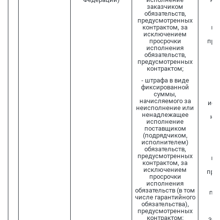
заказчиком
и
обязательств,
п
предусмотренных
(п
контрактом, за
ис
исключением
о
просрочки
пре
исполнения
ко
обязательств,
и
предусмотренных
контрактом;
и
о
- штрафа в виде
з
фиксированной
п
суммы,
(п
начисляемого за
исп
неисполнение или
ра
ненадлежащее
на
исполнение
к
поставщиком
(подрядчиком,
и
исполнителем)
п
обязательств,
(п
предусмотренных
ис
контрактом, за
об
исключением
пре
просрочки
к
исполнения
ут
обязательств (в том
пос
числе гарантийного
Пр
обязательства),
предусмотренных
Ф
контрактом;
30.0