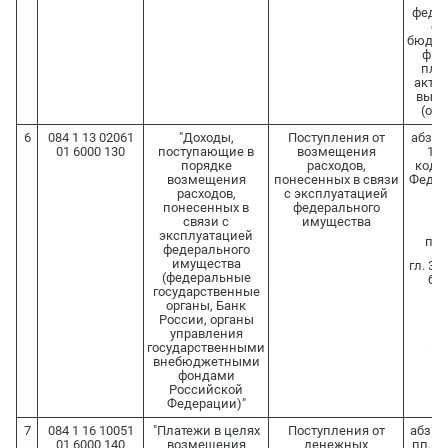
федер
о 
бюдже
фин
пла
акты
выпо
(ока
6
084 1 13 02061
"Доходы,
Поступления от
абз. 2 
01 6000 130
поступающие в
возмещения
15 
порядке
расходов,
коде
возмещения
понесенных в связи
Федер
расходов,
с эксплуатацией
понесенных в
федерального
с
связи с
имущества
эксплуатацией
п. 3
федерального
имущества
гл. 36
(федеральные
бе
государственные
п
органы, Банк
и
России, органы
Д
управления
в
государственными
ко
внебюджетными
фондами
Российской
Федерации)"
7
084 1 16 10051
"Платежи в целях
Поступления от
абз. 4 
01 6000 140
возмещения
денежных
пп. 6 