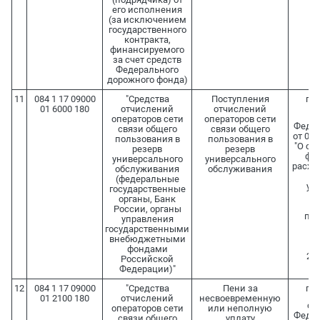
его исполнения
(за исключением
государственного
контракта,
финансируемого
за счет средств
Федерального
дорожного фонда)
11
084 1 17 09000
"Средства
Поступления
п. 
01 6000 180
отчислений
отчислений
операторов сети
операторов сети
Федер
связи общего
связи общего
от 07.
пользования в
пользования в
"О свя
резерв
резерв
фо
универсального
универсального
расхо
обслуживания
обслуживания
(федеральные
ун
государственные
об
органы, Банк
ут
России, органы
пос
управления
Пр
государственными
внебюджетными
Ф
фондами
21.
Российской
Федерации)"
12
084 1 17 09000
"Средства
Пени за
п. 
01 2100 180
отчислений
несвоевременную
ст.
операторов сети
или неполную
Федер
связи общего
уплату