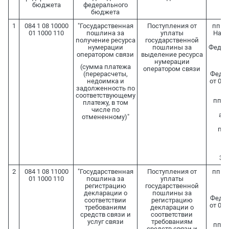
бюджета
федерального
бюджета
1
084 1 08 10000
"Государственная
Поступления от
пп. 10
01 1000 110
пошлина за
уплаты
Нало
получение ресурса
государственной
нумерации
пошлины за
Федера
оператором связи
выделение ресурса
нумерации
(сумма платежа
оператором связи
(перерасчеты,
Федер
недоимка и
от 07.
задолженность по
соответствующему
пп. 
платежу, в том
Ф
числе по
аге
отмененному)"
ут
пос
Пр
Ф
30.
2
084 1 08 11000
"Государственная
Поступления от
пп. 10
01 1000 110
пошлина за
уплаты
регистрацию
государственной
декларации о
пошлины за
Федер
соответствии
регистрацию
от 07.
требованиям
декларации о
средств связи и
соответствии
услуг связи
требованиям
пп. 
средств связи и