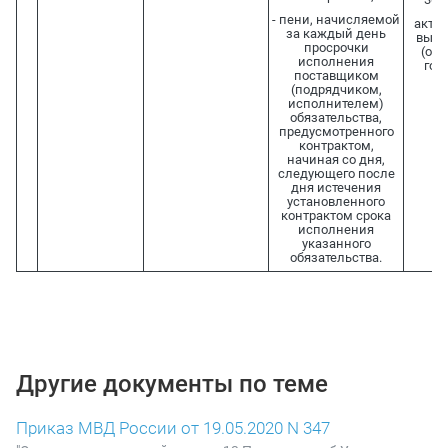
- пени, начисляемой
акты
за каждый день
выпо
просрочки
(ока
исполнения
гос
поставщиком
(подрядчиком,
исполнителем)
обязательства,
предусмотренного
контрактом,
начиная со дня,
следующего после
дня истечения
установленного
контрактом срока
исполнения
указанного
обязательства.
Другие документы по теме
Приказ МВД России от 19.05.2020 N 347