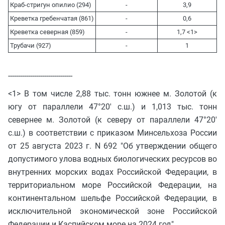
Краб-стригун опилио (294)
-
3,9
Креветка гребенчатая (861)
-
0,6
Креветка северная (859)
-
1,7 <1>
Трубачи (927)
-
1
--------------------------------
<1> В том числе 2,88 тыс. тонн южнее м. Золотой (к
югу от параллели 47°20' с.ш.) и 1,013 тыс. тонн
севернее м. Золотой (к северу от параллели 47°20'
с.ш.) в соответствии с приказом Минсельхоза России
от 25 августа 2023 г. N 692 "Об утверждении общего
допустимого улова водных биологических ресурсов во
внутренних морских водах Российской Федерации, в
территориальном море Российской Федерации, на
континентальном шельфе Российской Федерации, в
исключительной экономической зоне Российской
Федерации и Каспийском море на 2024 год".