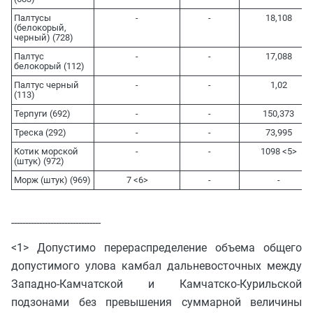
Палтусы
-
-
18,108
(белокорый,
черный) (728)
Палтус
-
-
17,088
белокорый (112)
Палтус черный
-
-
1,02
(113)
Терпуги (692)
-
-
150,373
Треска (292)
-
-
73,995
Котик морской
-
-
1098 <5>
(штук) (972)
Морж (штук) (969)
7 <6>
-
-
--------------------------------
<1> Допустимо перераспределение объема общего
допустимого улова камбал дальневосточных между
Западно-Камчатской и Камчатско-Курильской
подзонами без превышения суммарной величины