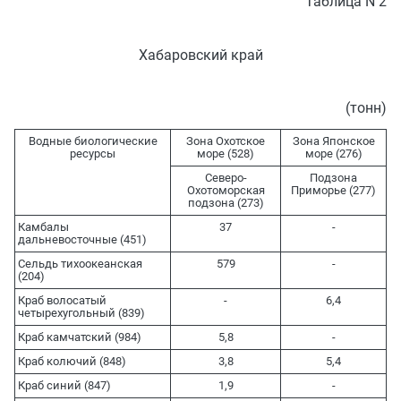
Таблица N 2
Хабаровский край
(тонн)
Водные биологические
Зона Охотское
Зона Японское
ресурсы
море (528)
море (276)
Северо-
Подзона
Охотоморская
Приморье (277)
подзона (273)
Камбалы
37
-
дальневосточные (451)
Сельдь тихоокеанская
579
-
(204)
Краб волосатый
-
6,4
четырехугольный (839)
Краб камчатский (984)
5,8
-
Краб колючий (848)
3,8
5,4
Краб синий (847)
1,9
-