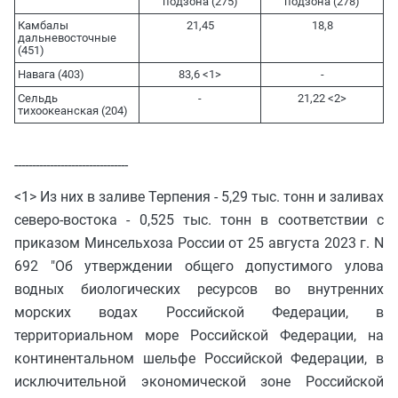
подзона (275)
подзона (278)
Камбалы
21,45
18,8
дальневосточные
(451)
Навага (403)
83,6 <1>
-
Сельдь
-
21,22 <2>
тихоокеанская (204)
--------------------------------
<1> Из них в заливе Терпения - 5,29 тыс. тонн и заливах
северо-востока - 0,525 тыс. тонн в соответствии с
приказом Минсельхоза России от 25 августа 2023 г. N
692 "Об утверждении общего допустимого улова
водных биологических ресурсов во внутренних
морских водах Российской Федерации, в
территориальном море Российской Федерации, на
континентальном шельфе Российской Федерации, в
исключительной экономической зоне Российской