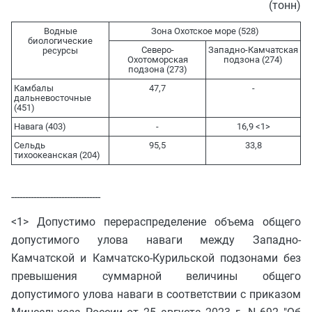
(тонн)
Водные
Зона Охотское море (528)
биологические
Северо-
Западно-Камчатская
ресурсы
Охотоморская
подзона (274)
подзона (273)
Камбалы
47,7
-
дальневосточные
(451)
Навага (403)
-
16,9 <1>
Сельдь
95,5
33,8
тихоокеанская (204)
--------------------------------
<1> Допустимо перераспределение объема общего
допустимого улова наваги между Западно-
Камчатской и Камчатско-Курильской подзонами без
превышения суммарной величины общего
допустимого улова наваги в соответствии с приказом