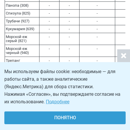
Панопа (308)
-
-
-
-
Спизула (825)
-
-
-
-
Трубачи (927)
-
-
-
-
Кукумария (639)
-
-
-
-
Морской еж
-
-
-
-
серый (821)
Морской еж
-
-
-
-
черный (940)
Трепанг
-
-
-
-
дальневосточный
(961)
Мы используем файлы cookie: необходимые — для
Ламинарии (949)
-
-
-
-
работы сайта, а также аналитические
Петушок (563)
-
-
-
-
(Яндекс.Метрика) для сбора статистики.
Устрицы (81)
-
-
-
-
Нажимая «Согласен», вы подтверждаете согласие на
их использование.
Подробнее
--------------------------------
ПОНЯТНО
<1> Допустимо перераспределение объема общего
допустимого улова камбал дальневосточных между