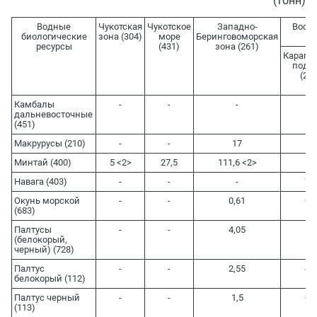
(тонн)
Водные
Чукотская
Чукотское
Западно-
Восто
биологические
зона (304)
море
Беринговоморская
ресурсы
(431)
зона (261)
Караги
подз
(264
Камбалы
-
-
-
10
дальневосточные
(451)
Макрурусы (210)
-
-
17
5
Минтай (400)
5 <2>
27,5
111,6 <2>
88
Навага (403)
-
-
-
7,5
Окунь морской
-
-
0,61
0,2
(683)
Палтусы
-
-
4,05
5,1
(белокорый,
черный) (728)
Палтус
-
-
2,55
4,5
белокорый (112)
Палтус черный
-
-
1,5
0,6
(113)