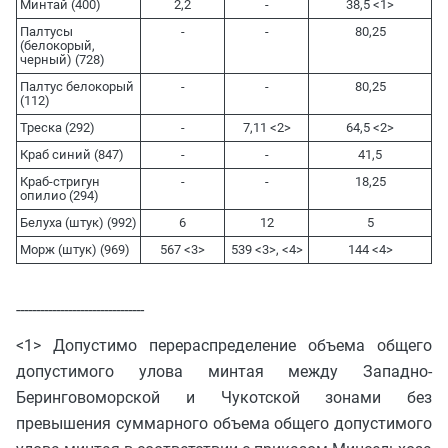
Минтай (400)
2,2
-
38,5 <1>
Палтусы
-
-
80,25
(белокорый,
черный) (728)
Палтус белокорый
-
-
80,25
(112)
Треска (292)
-
7,11 <2>
64,5 <2>
Краб синий (847)
-
-
41,5
Краб-стригун
-
-
18,25
опилио (294)
Белуха (штук) (992)
6
12
5
Морж (штук) (969)
567 <3>
539 <3>, <4>
144 <4>
--------------------------------
<1> Допустимо перераспределение объема общего
допустимого улова минтая между Западно-
Беринговоморской и Чукотской зонами без
превышения суммарного объема общего допустимого