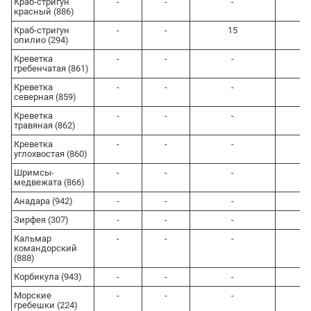
Краб-стригун
-
-
-
-
красный (886)
Краб-стригун
-
-
15
5,1
опилио (294)
Креветка
-
-
-
-
гребенчатая (861)
Креветка
-
-
-
-
северная (859)
Креветка
-
-
-
-
травяная (862)
Креветка
-
-
-
-
углохвостая (860)
Шримсы-
-
-
-
-
медвежата (866)
Анадара (942)
-
-
-
-
Зирфея (307)
-
-
-
-
Кальмар
-
-
-
-
командорский
(888)
Корбикула (943)
-
-
-
-
Морские
-
-
-
-
гребешки (224)