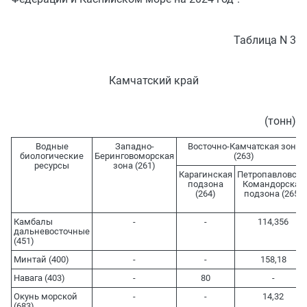
Таблица N 3
Камчатский край
(тонн)
Водные
Западно-
Восточно-Камчатская зона
биологические
Беринговоморская
(263)
ресурсы
зона (261)
Карагинская
Петропавловско
подзона
Командорская
(264)
подзона (265)
Камбалы
-
-
114,356
дальневосточные
(451)
Минтай (400)
-
-
158,18
Навага (403)
-
80
-
Окунь морской
-
-
14,32
(683)