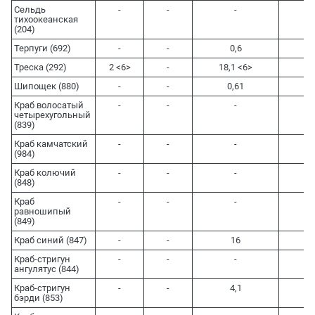
Сельдь
-
-
-
5,5
тихоокеанская
(204)
Терпуги (692)
-
-
0,6
1,3
Треска (292)
2 <6>
-
18,1 <6>
10
Шипощек (880)
-
-
0,61
1,5
Краб волосатый
-
-
-
-
четырехугольный
(839)
Краб камчатский
-
-
-
-
(984)
Краб колючий
-
-
-
10
(848)
Краб
-
-
-
-
равношипый
(849)
Краб синий (847)
-
-
16
1
Краб-стригун
-
-
-
-
ангулятус (844)
Краб-стригун
-
-
4,1
5,7
бэрди (853)