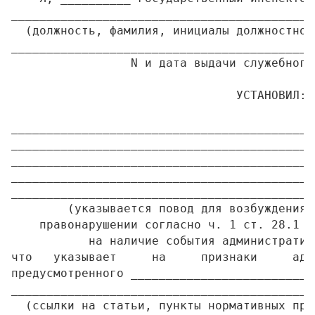
___________________________________________
  (должность, фамилия, инициалы должностног
___________________________________________
                 N и дата выдачи служебного
                                УСТАНОВИЛ:

___________________________________________
___________________________________________
___________________________________________
___________________________________________
___________________________________________
        (указывается повод для возбуждения 
    правонарушении согласно ч. 1 ст. 28.1 К
           на наличие события административ
что   указывает     на     признаки     адм
предусмотренного __________________________
___________________________________________
  (ссылки на статьи, пункты нормативных пра