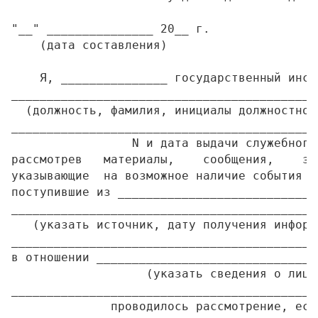
"__" _______________ 20__ г.               
    (дата составления)                     
    Я, _______________ государственный инсп
___________________________________________
  (должность, фамилия, инициалы должностног
___________________________________________
                 N и дата выдачи служебного
рассмотрев   материалы,    сообщения,    за
указывающие  на возможное наличие события а
поступившие из ____________________________
___________________________________________
   (указать источник, дату получения информ
___________________________________________
в отношении _______________________________
                   (указать сведения о лице
___________________________________________
              проводилось рассмотрение, есл