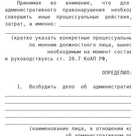
    Принимая   во   внимание,   что   для  
административного  правонарушения  необходи
совершить  иные  процессуальные  действия, 
затрат, а именно: _________________________
___________________________________________
  (кратко указать конкретные процессуальные
        по мнению должностного лица, вынесш
              необходимым на момент составл
и руководствуясь ст. 28.7 КоАП РФ,

                                ОПРЕДЕЛИЛ:

    1.  Возбудить  дело  об  административн
___________________________________________
___________________________________________
___________________________________________
___________________________________________
___________________________________________
        (наименование лица, в отношении кот
                    об административном пра