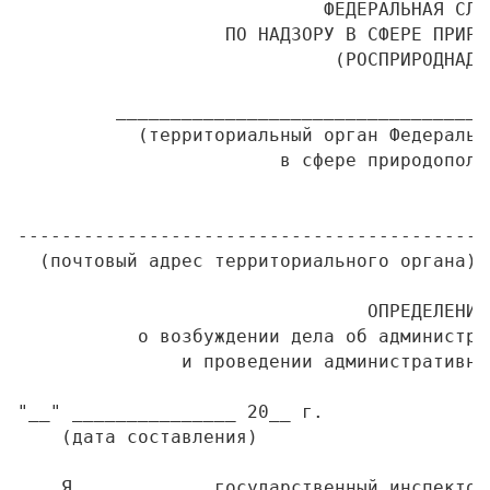
                            ФЕДЕРАЛЬНАЯ СЛУЖ
                   ПО НАДЗОРУ В СФЕРЕ ПРИРО
                             (РОСПРИРОДНАДЗО
         __________________________________
           (территориальный орган Федеральн
                        в сфере природопольз
                                           
-------------------------------------------
  (почтовый адрес территориального органа) 
                                ОПРЕДЕЛЕНИЕ

           о возбуждении дела об администра
               и проведении административно
"__" _______________ 20__ г.               
    (дата составления)                     
    Я, __________ государственный инспектор