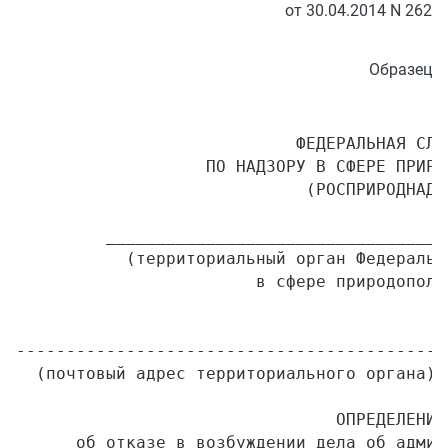
от 30.04.2014 N 262
Образец
                            ФЕДЕРАЛЬНАЯ СЛУЖ
                   ПО НАДЗОРУ В СФЕРЕ ПРИРО
                             (РОСПРИРОДНАДЗО
         __________________________________
           (территориальный орган Федеральн
                        в сфере природопольз
                                           
-------------------------------------------
  (почтовый адрес территориального органа) 
                                ОПРЕДЕЛЕНИЕ

      об отказе в возбуждении дела об админ