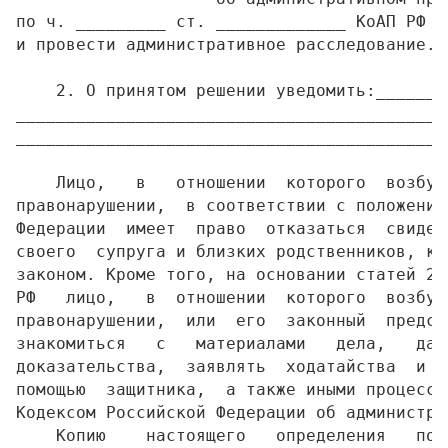
по ч. _________ ст. _____________ КоАП РФ

и провести административное расследование.

    2. О принятом решении уведомить:_______
___________________________________________
___________________________________________
    Лицо,   в   отношении  которого  возбуж
правонарушении,  в соответствии с положения
Федерации  имеет  право  отказаться  свидет
своего  супруга и близких родственников, кр
законом. Кроме того, на основании статей 24
РФ   лицо,   в  отношении  которого  возбуж
правонарушении,  или  его  законный  предст
знакомиться   с   материалами   дела,   дав
доказательства,  заявлять  ходатайства  и  
помощью  защитника,  а также иными процессу
Кодексом Российской Федерации об администра
    Копию    настоящего   определения   пол