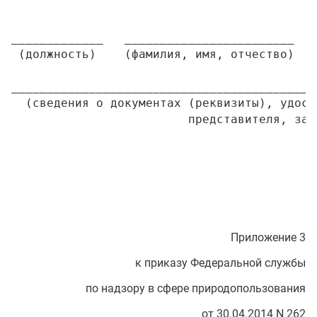
                                           
_____________   ________________________   
 (должность)    (фамилия, имя, отчество)   
___________________________________________
  (сведения о документах (реквизиты), удост
Приложение 3
к приказу Федеральной службы
по надзору в сфере природопользования
от 30.04.2014 N 262