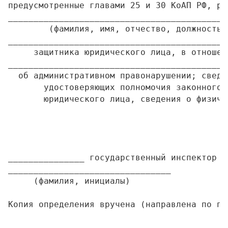
предусмотренные главами 25 и 30 КоАП РФ, ра
___________________________________________
        (фамилия, имя, отчество, должность 
___________________________________________
     защитника юридического лица, в отношен
___________________________________________
  об административном правонарушении; сведе
       удостоверяющих полномочия законного 
       юридического лица, сведения о физиче
                                           
                                           
_______________ государственный инспектор _
________________________________           
     (фамилия, инициалы)                   
Копия определения вручена (направлена по по
                                           
                                           