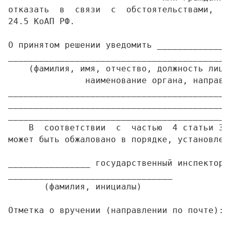
отказать  в  связи  с  обстоятельствами,  п
24.5 КоАП РФ.

О принятом решении уведомить ______________
___________________________________________
    (фамилия, имя, отчество, должность лица
               наименование органа, направи
___________________________________________
___________________________________________
___________________________________________
    В  соответствии  с  частью  4 статьи 30
может быть обжаловано в порядке, установлен
________________ государственный инспектор 
________________________________           
       (фамилия, инициалы)                 
Отметка о вручении (направлении по почте): 
                                           