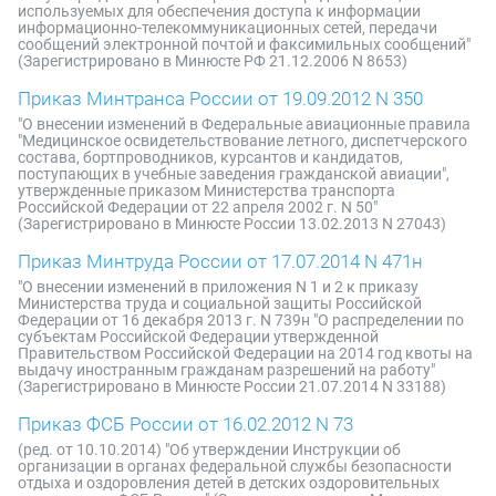
используемых для обеспечения доступа к информации
информационно-телекоммуникационных сетей, передачи
сообщений электронной почтой и факсимильных сообщений"
(Зарегистрировано в Минюсте РФ 21.12.2006 N 8653)
Приказ Минтранса России от 19.09.2012 N 350
"О внесении изменений в Федеральные авиационные правила
"Медицинское освидетельствование летного, диспетчерского
состава, бортпроводников, курсантов и кандидатов,
поступающих в учебные заведения гражданской авиации",
утвержденные приказом Министерства транспорта
Российской Федерации от 22 апреля 2002 г. N 50"
(Зарегистрировано в Минюсте России 13.02.2013 N 27043)
Приказ Минтруда России от 17.07.2014 N 471н
"О внесении изменений в приложения N 1 и 2 к приказу
Министерства труда и социальной защиты Российской
Федерации от 16 декабря 2013 г. N 739н "О распределении по
субъектам Российской Федерации утвержденной
Правительством Российской Федерации на 2014 год квоты на
выдачу иностранным гражданам разрешений на работу"
(Зарегистрировано в Минюсте России 21.07.2014 N 33188)
Приказ ФСБ России от 16.02.2012 N 73
(ред. от 10.10.2014) "Об утверждении Инструкции об
организации в органах федеральной службы безопасности
отдыха и оздоровления детей в детских оздоровительных