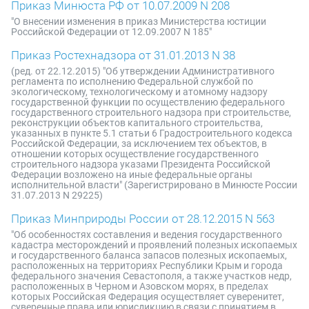
Приказ Минюста РФ от 10.07.2009 N 208
"О внесении изменения в приказ Министерства юстиции
Российской Федерации от 12.09.2007 N 185"
Приказ Ростехнадзора от 31.01.2013 N 38
(ред. от 22.12.2015) "Об утверждении Административного
регламента по исполнению Федеральной службой по
экологическому, технологическому и атомному надзору
государственной функции по осуществлению федерального
государственного строительного надзора при строительстве,
реконструкции объектов капитального строительства,
указанных в пункте 5.1 статьи 6 Градостроительного кодекса
Российской Федерации, за исключением тех объектов, в
отношении которых осуществление государственного
строительного надзора указами Президента Российской
Федерации возложено на иные федеральные органы
исполнительной власти" (Зарегистрировано в Минюсте России
31.07.2013 N 29225)
Приказ Минприроды России от 28.12.2015 N 563
"Об особенностях составления и ведения государственного
кадастра месторождений и проявлений полезных ископаемых
и государственного баланса запасов полезных ископаемых,
расположенных на территориях Республики Крым и города
федерального значения Севастополя, а также участков недр,
расположенных в Черном и Азовском морях, в пределах
которых Российская Федерация осуществляет суверенитет,
суверенные права или юрисдикцию в связи с принятием в