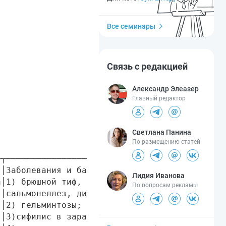
Все семинары
Связь с редакцией
Александр Элеазер
Главный редактор
Светлана Панина
По размещению статей
┬──────────────────────────────────────┐

│Заболевания и бактерионосительство:   │

Лидия Иванова
│1) брюшной тиф, паратифы,             │

По вопросам рекламы
│сальмонеллез, дизентерия;             │

│2) гельминтозы;                       │

│3)сифилис в заразном периоде;         │
