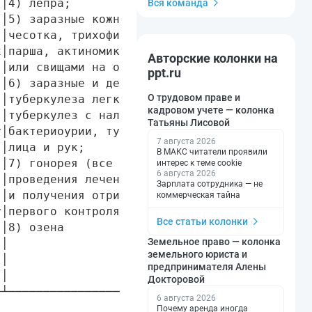
│4) лепра;                             │

Вся команда
│5) заразные кожные заболевания:       │

│чесотка, трихофития, микроспория,     │

│парша, актиномикоз с изъязвлениями    │

Авторские колонки на
│или свищами на открытых частях тела;  │

ppt.ru
│6) заразные и деструктивные формы     │

О трудовом праве и
│туберкулеза легких, внелегочный       │

кадровом учете — колонка
│туберкулез с наличием свищей,         │

Татьяны Лисовой
│бактериоурии, туберкулезной волчанки  │

7 августа 2026
│лица и рук;                           │

В МАКС читатели проявили
│7) гонорея (все формы) на срок        │

интерес к теме cookie
6 августа 2026
│проведения лечения антибиотиками      │

Зарплата сотрудника — не
│и получения отрицательных результатов │

коммерческая тайна
│первого контроля;                     │

Все статьи колонки
│8) озена                              │

Земельное право — колонка
│                                      │

земельного юриста и
│                                      │

предпринимателя Алены
│                                      │

Докторовой
┴──────────────────────────────────────┘

6 августа 2026
Почему аренда иногда