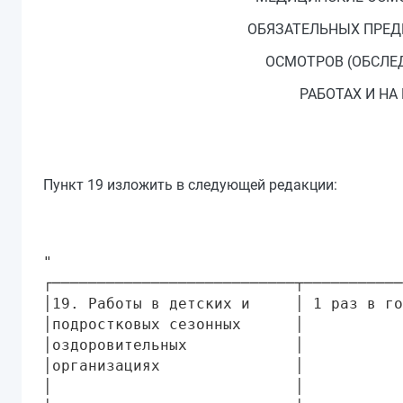
ОБЯЗАТЕЛЬНЫХ ПРЕД
ОСМОТРОВ (ОБСЛЕ
РАБОТАХ И НА
Пункт 19 изложить в следующей редакции:
"

┌───────────────────────────┬───────────
│19. Работы в детских и     │ 1 раз в го
│подростковых сезонных      │           
│оздоровительных            │           
│организациях               │           
│                           │           