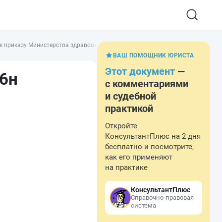
к приказу Министерства здравоохранения и социального развития Российско
ВАШ ПОМОЩНИК ЮРИСТА
Этот документ
—
96н
с комментариями
и судебной
практикой
Откройте
КонсультантПлюс на 2 дня
бесплатно и посмотрите,
как его применяют
на практике
КонсультантПлюс
Справочно-правовая
система