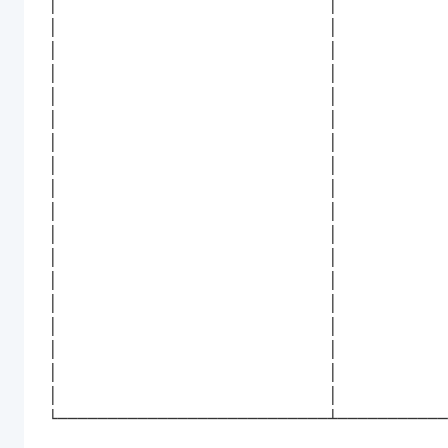
│                           │           
│                           │           
│                           │           
│                           │           
│                           │           
│                           │           
│                           │           
│                           │           
│                           │           
│                           │           
│                           │           
│                           │           
│                           │           
│                           │           
│                           │           
│                           │           
│                           │           
│                           │           
└───────────────────────────┴───────────