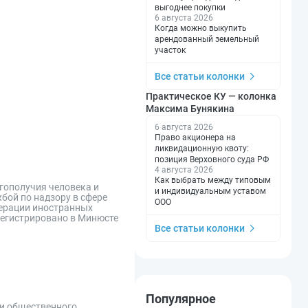
выгоднее покупки
6 августа 2026
Когда можно выкупить
арендованный земельный
участок
Все статьи колонки
Практическое КУ — колонка
Максима Бунякина
6 августа 2026
Право акционера на
ликвидационную квоту:
позиция Верховного суда РФ
4 августа 2026
Как выбрать между типовым
гополучия человека и
и индивидуальным уставом
бой по надзору в сфере
ООО
дерации иностранных
регистрировано в Минюсте
Все статьи колонки
Популярное
 и общественного