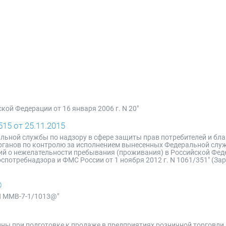
ой Федерации от 16 января 2006 г. N 20"
15 от 25.11.2015
льной службы по надзору в сфере защиты прав потребителей и бла
ганов по контролю за исполнением вынесенных Федеральной служ
ий о нежелательности пребывания (проживания) в Российской Фе
спотребнадзора и ФМС России от 1 ноября 2012 г. N 1061/351" (За
@
 N ММВ-7-1/1013@"
ины при подготовке к продаже в предприятиях розничной торговли