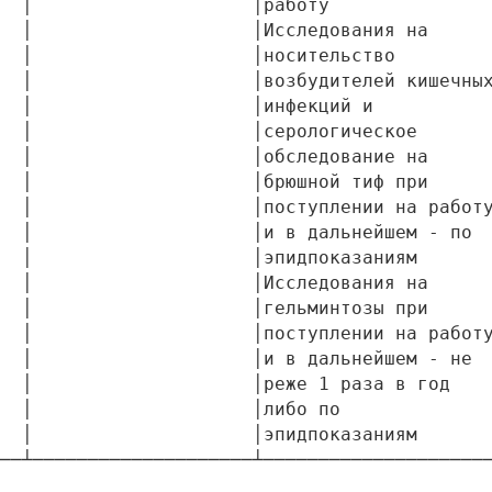
  │                    │работу               
  │                    │Исследования на      
  │                    │носительство         
  │                    │возбудителей кишечных
  │                    │инфекций и           
  │                    │серологическое       
  │                    │обследование на      
  │                    │брюшной тиф при      
  │                    │поступлении на работу
  │                    │и в дальнейшем - по  
  │                    │эпидпоказаниям       
  │                    │Исследования на      
  │                    │гельминтозы при      
  │                    │поступлении на работу
  │                    │и в дальнейшем - не  
  │                    │реже 1 раза в год    
  │                    │либо по              
  │                    │эпидпоказаниям       
──┴────────────────────┴─────────────────────