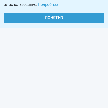
их использование.
Подробнее
ПОНЯТНО
О проекте
Реклама на сайте
Рассылка
Обратная связь
Наша команда
Вакансии
Виджеты калькуляторов