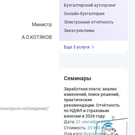
Бухгалтерский аутсорсинг
Онлайн-бухгалтерия
Электронная отчетность
Министр
Заказ рекламы
А.О.КОТЯКОВ
Еще 3 услуги
Семинары
Заработная плата: анализ
изменений, поиск решений,
практические
рекомендации. Отчётность
спансерное наблюдение)"
по НДФЛ и страховым
взносам в 2026 году
Дата:
21 сентября 2026
Стоимость:
35 900
₽
Для кого:
бухгалтеру