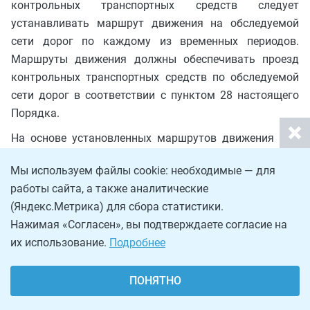
контрольных транспортных средств следует
устанавливать маршрут движения на обследуемой
сети дорог по каждому из временных периодов.
Маршруты движения должны обеспечивать проезд
контрольных транспортных средств по обследуемой
сети дорог в соответствии с пунктом 28 настоящего
Порядка.
На основе установленных маршрутов движения для
водителей контрольных транспортных средств
Мы используем файлы cookie: необходимые — для
следует формировать задания на проведение
работы сайта, а также аналитические
обследования с применением контрольных
(Яндекс.Метрика) для сбора статистики.
транспортных средств согласно рекомендуемому
Нажимая «Согласен», вы подтверждаете согласие на
образцу, приведенному в приложении N 4 к
их использование.
Подробнее
настоящему Порядку.
28. Обследование дорожного движения на сети дорог
ПОНЯТНО
следует производить в течение одних суток (вторник,
или среда, или четверг).