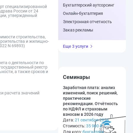
Бухгалтерский аутсорсинг
арт специализированной
драва России от 24
Онлайн-бухгалтерия
кции, утвержденный
Электронная отчетность
Заказ рекламы
оимости строительства,
троительства и жилищно-
022 N 69893)
Еще 3 услуги
ета о деятельности по
государственный реестр
ности, а также сроков и
Семинары
Заработная плата: анализ
изменений, поиск решений,
ки расчета значений
практические
рекомендации. Отчётность
по НДФЛ и страховым
взносам в 2026 году
Дата:
21 сентября 2026
Стоимость:
35 900
₽
Для кого:
бухгалтеру