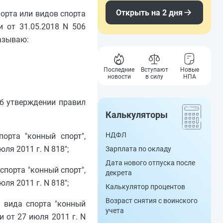
Открыть на 2 дня
орта или видов спорта
 от 31.05.2018 N 506
азываю:
Последние
Вступают
Новые
новости
в силу
НПА
Об утверждении правил
Калькуляторы
НДФЛ
орта "конный спорт",
я 2011 г. N 818";
Зарплата по окладу
Дата нового отпуска после
спорта "конный спорт",
декрета
я 2011 г. N 818";
Калькулятор процентов
Возраст снятия с воинского
а вида спорта "конный
учета
 от 27 июля 2011 г. N