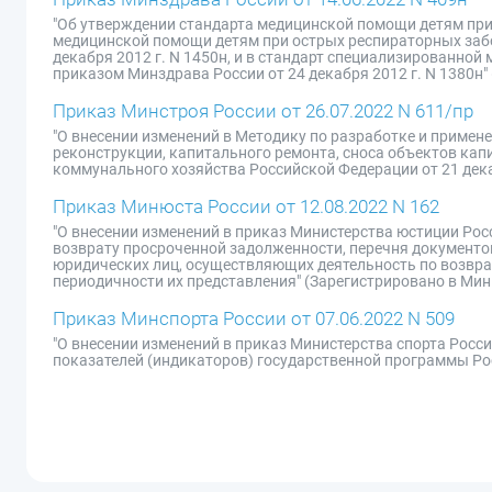
"Об утверждении стандарта медицинской помощи детям при 
медицинской помощи детям при острых респираторных забо
декабря 2012 г. N 1450н, и в стандарт специализированно
приказом Минздрава России от 24 декабря 2012 г. N 1380н"
Приказ Минстроя России от 26.07.2022 N 611/пр
"О внесении изменений в Методику по разработке и примен
реконструкции, капитального ремонта, сноса объектов ка
коммунального хозяйства Российской Федерации от 21 декаб
Приказ Минюста России от 12.08.2022 N 162
"О внесении изменений в приказ Министерства юстиции Рос
возврату просроченной задолженности, перечня документо
юридических лиц, осуществляющих деятельность по возврат
периодичности их представления" (Зарегистрировано в Мин
Приказ Минспорта России от 07.06.2022 N 509
"О внесении изменений в приказ Министерства спорта Росси
показателей (индикаторов) государственной программы Ро