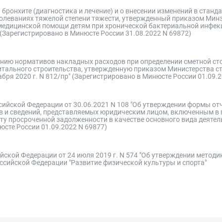
бронхите (диагностика и лечение) и о внесении изменений в станд
леваниях тяжелой степени тяжести, утвержденный приказом Минз
й медицинской помощи детям при хронической бактериальной инфе
 (Зарегистрировано в Минюсте России 31.08.2022 N 69872)
ению нормативов накладных расходов при определении сметной ст
питального строительства, утвержденную приказом Министерства с
ря 2020 г. N 812/пр" (Зарегистрировано в Минюсте России 01.09.2
сийской Федерации от 30.06.2021 N 108 "Об утверждении формы отч
в и сведений, представляемых юридическим лицом, включенным в 
у просроченной задолженности в качестве основного вида деятель
юсте России 01.09.2022 N 69877)
йской Федерации от 24 июля 2019 г. N 574 "Об утверждении методи
ссийской Федерации "Развитие физической культуры и спорта"