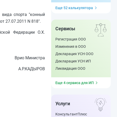
Еще 52 калькулятора
а вида спорта "конный
т 27.07.2011 N 818".
Сервисы
ской Федерации О.Х.
Регистрация ООО
Изменения в ООО
Декларация УСН ООО
Врио Министра
Декларация УСН ИП
А.Р.КАДЫРОВ
Ликвидация ООО
Еще 4 сервиса для ИП
Услуги
КонсультантПлюс