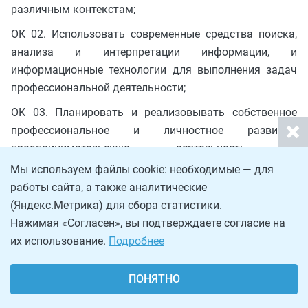
различным контекстам;
ОК 02. Использовать современные средства поиска,
анализа и интерпретации информации, и
информационные технологии для выполнения задач
профессиональной деятельности;
ОК 03. Планировать и реализовывать собственное
профессиональное и личностное развитие,
предпринимательскую деятельность в
профессиональной сфере, использовать знания по
Мы используем файлы cookie: необходимые — для
правовой и финансовой грамотности в различных
работы сайта, а также аналитические
жизненных ситуациях;
(Яндекс.Метрика) для сбора статистики.
Нажимая «Согласен», вы подтверждаете согласие на
ОК 04. Эффективно взаимодействовать и работать в
их использование.
Подробнее
коллективе и команде;
ОК 05. Осуществлять устную и письменную
ПОНЯТНО
коммуникацию на государственном языке
Российской Федерации с учетом особенностей