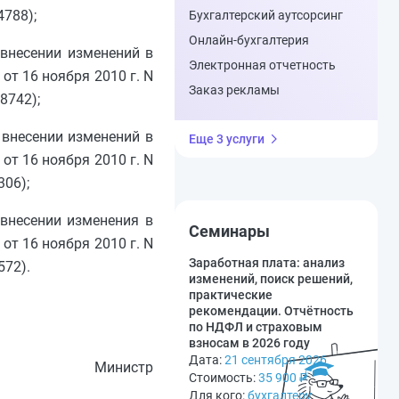
4788);
Бухгалтерский аутсорсинг
Онлайн-бухгалтерия
 внесении изменений в
Электронная отчетность
т 16 ноября 2010 г. N
Заказ рекламы
8742);
 внесении изменений в
Еще 3 услуги
т 16 ноября 2010 г. N
306);
 внесении изменения в
Семинары
т 16 ноября 2010 г. N
Заработная плата: анализ
572).
изменений, поиск решений,
практические
рекомендации. Отчётность
по НДФЛ и страховым
взносам в 2026 году
Дата:
21 сентября 2026
Министр
Стоимость:
35 900
₽
Для кого:
бухгалтеру