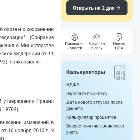
Открыть на 2 дня
б охоте и о сохранении
едерации" (Собрание
Последние
Вступают
Новые
ложения о Министерстве
новости
в силу
НПА
йской Федерации от 11
892), приказываю:
Калькуляторы
НДФЛ
Зарплата по окладу
Об утверждении Правил
Дата нового отпуска после
декрета
 19704);
Калькулятор процентов
 внесении изменений в
Возраст снятия с воинского
т 16 ноября 2010 г. N
учета
4);