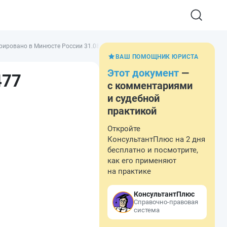
рировано в Минюсте России 31.08.2020 № 59585)
ВАШ ПОМОЩНИК ЮРИСТА
Этот документ
—
477
с комментариями
и судебной
практикой
Откройте
КонсультантПлюс на 2 дня
бесплатно и посмотрите,
как его применяют
на практике
КонсультантПлюс
Справочно-правовая
система