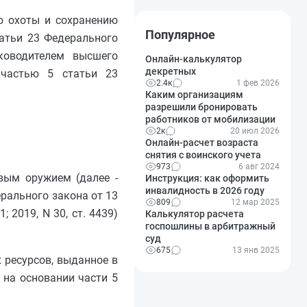
ю охоты и сохранению
Популярное
татьи 23 Федерального
ководителем высшего
Онлайн-калькулятор
декретных
 частью 5 статьи 23
2.4к
1 фев 2026
Каким организациям
разрешили бронировать
работников от мобилизации
2к
20 июл 2026
Онлайн-расчет возраста
снятия с воинского учета
973
6 авг 2024
вым оружием (далее -
Инструкция: как оформить
инвалидность в 2026 году
ерального закона от 13
809
12 мар 2025
 2019, N 30, ст. 4439)
Калькулятор расчета
госпошлины в арбитражный
суд
675
13 янв 2025
 ресурсов, выданное в
 на основании части 5