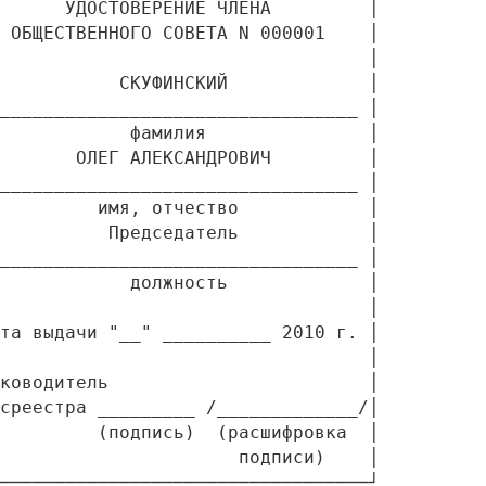
      УДОСТОВЕРЕНИЕ ЧЛЕНА         │

 ОБЩЕСТВЕННОГО СОВЕТА N 000001    │

                                  │

           СКУФИНСКИЙ             │

_________________________________ │

            фамилия               │

       ОЛЕГ АЛЕКСАНДРОВИЧ         │

_________________________________ │

         имя, отчество            │

          Председатель            │

_________________________________ │

            должность             │

                                  │

та выдачи "__" __________ 2010 г. │

                                  │

ководитель                        │

среестра _________ /_____________/│

         (подпись)  (расшифровка  │

                      подписи)    │
