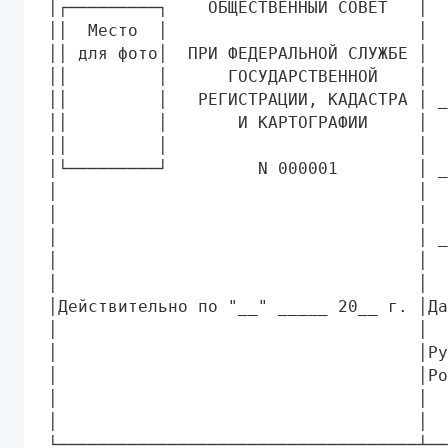
│┌─────────┐    ОБЩЕСТВЕННЫЙ СОВЕТ   │  
││  Место  │                         │  
││ для фото│  ПРИ ФЕДЕРАЛЬНОЙ СЛУЖБЕ │  
││         │      ГОСУДАРСТВЕННОЙ    │  
││         │   РЕГИСТРАЦИИ, КАДАСТРА │ _
││         │       И КАРТОГРАФИИ     │  
││         │                         │  
│└─────────┘         N 000001        │ _
│                                    │  
│                                    │  
│                                    │ _
│                                    │  
│                                    │  
│Действительно по "__" _____ 20__ г. │Да
│                                    │  
│                                    │Ру
│                                    │Ро
│                                    │  
│                                    │  