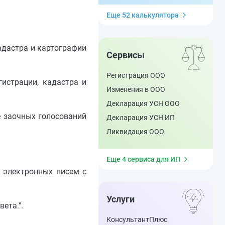
Еще 52 калькулятора
адастра и картографии
Сервисы
Регистрация ООО
истрации, кадастра и
Изменения в ООО
Декларация УСН ООО
е заочных голосований
Декларация УСН ИП
Ликвидация ООО
Еще 4 сервиса для ИП
с электронных писем с
Услуги
ета.".
КонсультантПлюс