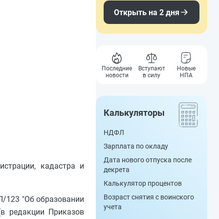
Открыть на 2 дня
Последние
Вступают
Новые
новости
в силу
НПА
Калькуляторы
НДФЛ
Зарплата по окладу
Дата нового отпуска после
истрации, кадастра и
декрета
Калькулятор процентов
Возраст снятия с воинского
П/123 "Об образовании
учета
(в редакции Приказов