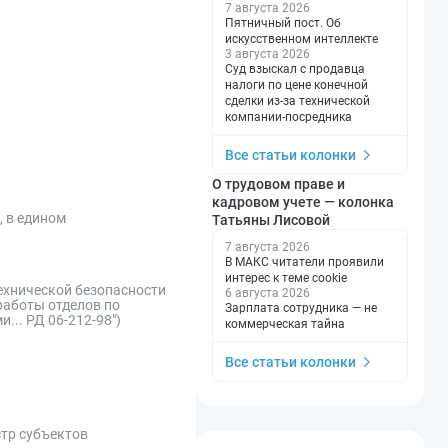
7 августа 2026
Пятничный пост. Об
искусственном интеллекте
3 августа 2026
Суд взыскал с продавца
налоги по цене конечной
сделки из-за технической
компании-посредника
Все статьи колонки
О трудовом праве и
кадровом учете — колонка
, в едином
Татьяны Лисовой
7 августа 2026
В МАКС читатели проявили
интерес к теме cookie
ехнической безопасности
6 августа 2026
работы отделов по
Зарплата сотрудника — не
... РД 06-212-98")
коммерческая тайна
Все статьи колонки
стр субъектов