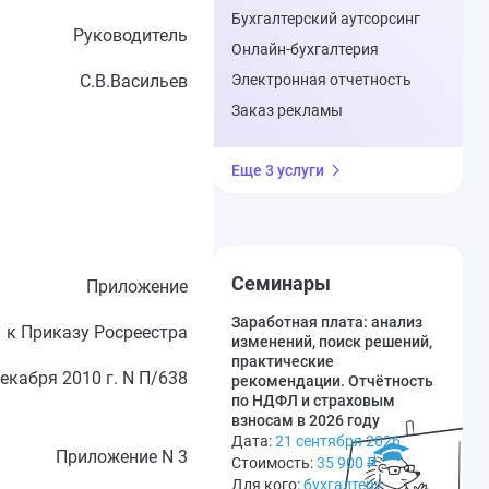
Бухгалтерский аутсорсинг
Руководитель
Онлайн-бухгалтерия
С.В.Васильев
Электронная отчетность
Заказ рекламы
Еще 3 услуги
Семинары
Приложение
Заработная плата: анализ
к Приказу Росреестра
изменений, поиск решений,
практические
декабря 2010 г. N П/638
рекомендации. Отчётность
по НДФЛ и страховым
взносам в 2026 году
Дата:
21 сентября 2026
Приложение N 3
Стоимость:
35 900
₽
Для кого:
бухгалтеру