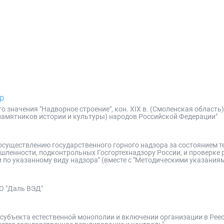
р
 значения "Надворное строение", кон. XIX в. (Смоленская область)
памятников истории и культуры) народов Российской Федерации"
осуществлению государственного горного надзора за состоянием т
шленности, подконтрольных Госгортехнадзору России, и проверке 
по указанному виду надзора" (вместе с "Методическими указаниями
О "Даль ВЭД"
 субъекта естественной монополии и включении организации в Рее