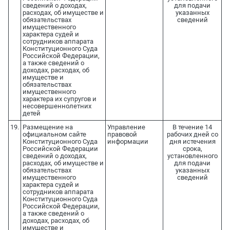
сведений о доходах,
для подачи
расходах, об имуществе и
указанных
обязательствах
сведений
имущественного
характера судей и
сотрудников аппарата
Конституционного Суда
Российской Федерации,
а также сведений о
доходах, расходах, об
имуществе и
обязательствах
имущественного
характера их супругов и
несовершеннолетних
детей
19.
Размещение на
Управление
В течение 14
официальном сайте
правовой
рабочих дней со
Конституционного Суда
информации
дня истечения
Российской Федерации
срока,
сведений о доходах,
установленного
расходах, об имуществе и
для подачи
обязательствах
указанных
имущественного
сведений
характера судей и
сотрудников аппарата
Конституционного Суда
Российской Федерации,
а также сведений о
доходах, расходах, об
имуществе и