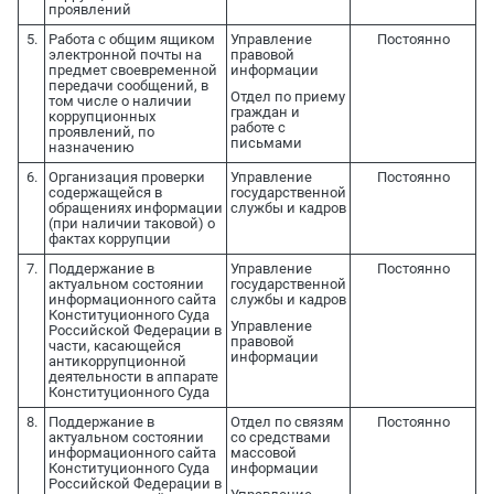
проявлений
5.
Работа с общим ящиком
Управление
Постоянно
электронной почты на
правовой
предмет своевременной
информации
передачи сообщений, в
Отдел по приему
том числе о наличии
граждан и
коррупционных
работе с
проявлений, по
письмами
назначению
6.
Организация проверки
Управление
Постоянно
содержащейся в
государственной
обращениях информации
службы и кадров
(при наличии таковой) о
фактах коррупции
7.
Поддержание в
Управление
Постоянно
актуальном состоянии
государственной
информационного сайта
службы и кадров
Конституционного Суда
Управление
Российской Федерации в
правовой
части, касающейся
информации
антикоррупционной
деятельности в аппарате
Конституционного Суда
8.
Поддержание в
Отдел по связям
Постоянно
актуальном состоянии
со средствами
информационного сайта
массовой
Конституционного Суда
информации
Российской Федерации в