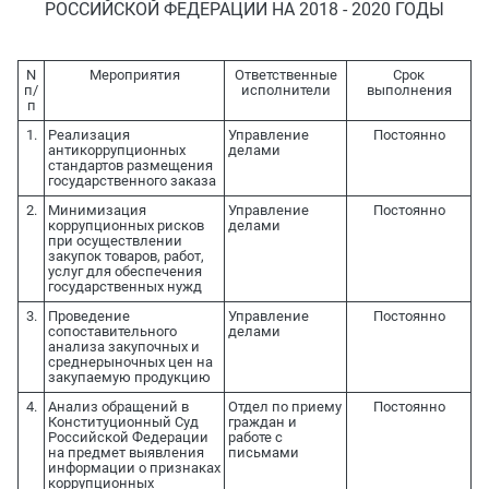
РОССИЙСКОЙ ФЕДЕРАЦИИ НА 2018 - 2020 ГОДЫ
N
Мероприятия
Ответственные
Срок
п/
исполнители
выполнения
п
1.
Реализация
Управление
Постоянно
антикоррупционных
делами
стандартов размещения
государственного заказа
2.
Минимизация
Управление
Постоянно
коррупционных рисков
делами
при осуществлении
закупок товаров, работ,
услуг для обеспечения
государственных нужд
3.
Проведение
Управление
Постоянно
сопоставительного
делами
анализа закупочных и
среднерыночных цен на
закупаемую продукцию
4.
Анализ обращений в
Отдел по приему
Постоянно
Конституционный Суд
граждан и
Российской Федерации
работе с
на предмет выявления
письмами
информации о признаках
коррупционных