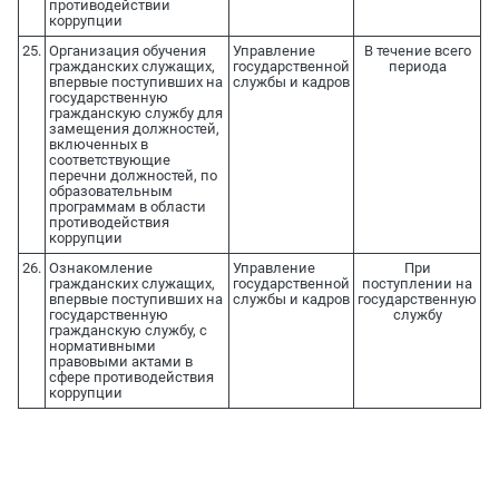
противодействии
коррупции
25.
Организация обучения
Управление
В течение всего
гражданских служащих,
государственной
периода
впервые поступивших на
службы и кадров
государственную
гражданскую службу для
замещения должностей,
включенных в
соответствующие
перечни должностей, по
образовательным
программам в области
противодействия
коррупции
26.
Ознакомление
Управление
При
гражданских служащих,
государственной
поступлении на
впервые поступивших на
службы и кадров
государственную
государственную
службу
гражданскую службу, с
нормативными
правовыми актами в
сфере противодействия
коррупции