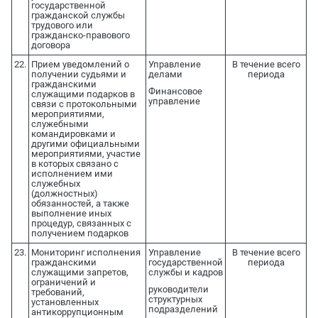
государственной
гражданской службы
трудового или
гражданско-правового
договора
22.
Прием уведомлений о
Управление
В течение всего
получении судьями и
делами
периода
гражданскими
Финансовое
служащими подарков в
управление
связи с протокольными
мероприятиями,
служебными
командировками и
другими официальными
мероприятиями, участие
в которых связано с
исполнением ими
служебных
(должностных)
обязанностей, а также
выполнение иных
процедур, связанных с
получением подарков
23.
Мониторинг исполнения
Управление
В течение всего
гражданскими
государственной
периода
служащими запретов,
службы и кадров
ограничений и
руководители
требований,
структурных
установленных
подразделений
антикоррупционным