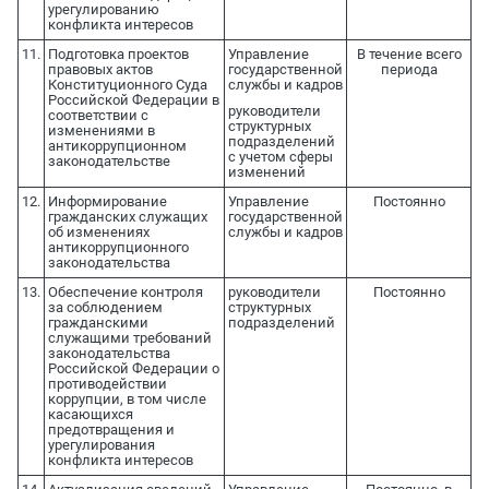
урегулированию
конфликта интересов
11.
Подготовка проектов
Управление
В течение всего
правовых актов
государственной
периода
Конституционного Суда
службы и кадров
Российской Федерации в
руководители
соответствии с
структурных
изменениями в
подразделений
антикоррупционном
с учетом сферы
законодательстве
изменений
12.
Информирование
Управление
Постоянно
гражданских служащих
государственной
об изменениях
службы и кадров
антикоррупционного
законодательства
13.
Обеспечение контроля
руководители
Постоянно
за соблюдением
структурных
гражданскими
подразделений
служащими требований
законодательства
Российской Федерации о
противодействии
коррупции, в том числе
касающихся
предотвращения и
урегулирования
конфликта интересов