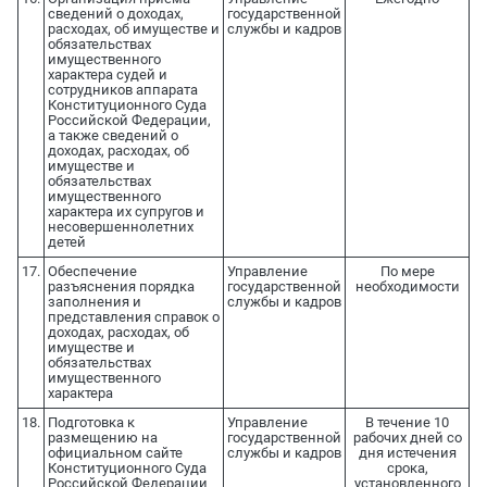
сведений о доходах,
государственной
расходах, об имуществе и
службы и кадров
обязательствах
имущественного
характера судей и
сотрудников аппарата
Конституционного Суда
Российской Федерации,
а также сведений о
доходах, расходах, об
имуществе и
обязательствах
имущественного
характера их супругов и
несовершеннолетних
детей
17.
Обеспечение
Управление
По мере
разъяснения порядка
государственной
необходимости
заполнения и
службы и кадров
представления справок о
доходах, расходах, об
имуществе и
обязательствах
имущественного
характера
18.
Подготовка к
Управление
В течение 10
размещению на
государственной
рабочих дней со
официальном сайте
службы и кадров
дня истечения
Конституционного Суда
срока,
Российской Федерации
установленного