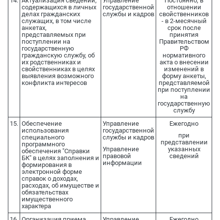
14.
Актуализация сведений,
Управление
Постоянно, в
содержащихся в личных
государственной
отношении
делах гражданских
службы и кадров
свойственников
служащих, в том числе
- в 2-месячный
анкетах,
срок после
представляемых при
принятия
поступлении на
Правительством
государственную
РФ
гражданскую службу, об
нормативного
их родственниках и
акта о внесении
свойственниках в целях
изменений в
выявления возможного
форму анкеты,
конфликта интересов
представляемой
при поступлении
на
государственную
службу
15.
Обеспечение
Управление
Ежегодно
использования
государственной
при
специального
службы и кадров
представлении
программного
Управление
указанных
обеспечения "Справки
правовой
сведений
БК" в целях заполнения и
информации
формирования в
электронной форме
справок о доходах,
расходах, об имуществе и
обязательствах
имущественного
характера
16.
Организация приема
Управление
Ежегодно