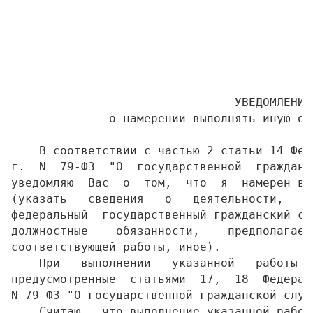
                                           
                                           
                                           
                                           
                                УВЕДОМЛЕНИЕ

              о намерении выполнять иную оп
    В соответствии с частью 2 статьи 14 Фед
г.  N  79-ФЗ  "О  государственной  гражданс
уведомляю  Вас  о  том,  что  я  намерен вы
(указать   сведения   о   деятельности,   к
федеральный  государственный гражданский сл
должностные    обязанности,    предполагаем
соответствующей работы, иное).

    При   выполнении   указанной   работы  
предусмотренные  статьями  17,  18  Федерал
N 79-ФЗ "О государственной гражданской служ
    Считаю,  что выполнение указанной работ