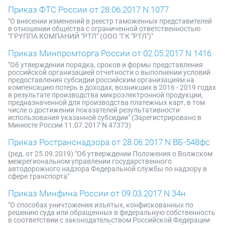
Приказ ФТС России от 28.06.2017 N 1077
"О внесении изменений в реестр таможенных представителей
в отношении общества с ограниченной ответственностью
"ГРУППА КОМПАНИЙ "РТЛ" (ООО "ГК "РТЛ")"
Приказ Минпромторга России от 02.05.2017 N 1416
"Об утверждении порядка, сроков и формы представления
российской организацией отчетности о выполнении условий
предоставления субсидии российским организациям на
компенсацию потерь в доходах, возникших в 2016 - 2019 годах
в результате производства микроэлектронной продукции,
предназначенной для производства платежных карт, в том
числе о достижении показателей результативности
использования указанной субсидии" (Зарегистрировано в
Минюсте России 11.07.2017 N 47373)
Приказ Ространснадзора от 28.06.2017 N ВБ-548фс
(ред. от 25.09.2019) "Об утверждении Положения о Волжском
межрегиональном управлении государственного
автодорожного надзора Федеральной службы по надзору в
сфере транспорта"
Приказ Минфина России от 09.03.2017 N 34н
"О способах уничтожения изъятых, конфискованных по
решению суда или обращенных в федеральную собственность
в соответствии с законодательством Российской Федерации