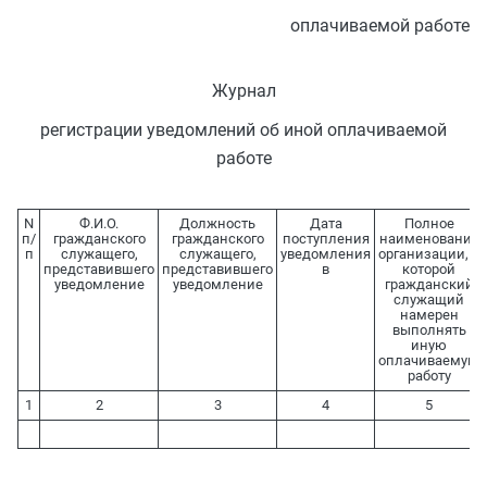
оплачиваемой работе
Журнал
регистрации уведомлений об иной оплачиваемой
работе
N
Ф.И.О.
Должность
Дата
Полное
п/
гражданского
гражданского
поступления
наименование
п
служащего,
служащего,
уведомления
организации, в
представившего
представившего
в
которой
уведомление
уведомление
гражданский
служащий
намерен
выполнять
иную
оплачиваемую
работу
1
2
3
4
5