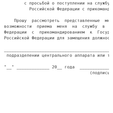
        с просьбой о поступлении на службу 
          Российской Федерации с прикоманди
    Прошу  рассмотреть  представленные  мно
возможности  приема  меня  на  службу  в  о
Федерации  с  прикомандированием  к  Госуда
Российской Федерации для замещения должност
                                           
___________________________________________
 подразделении центрального аппарата или те
"__" _____________ 20__ года  _____________