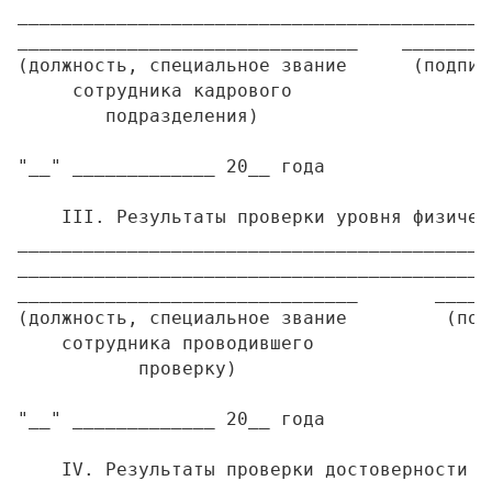
___________________________________________
_______________________________    ________
(должность, специальное звание      (подпис
     сотрудника кадрового

        подразделения)

"__" _____________ 20__ года

    III. Результаты проверки уровня физичес
___________________________________________
___________________________________________
_______________________________       _____
(должность, специальное звание         (под
    сотрудника проводившего

           проверку)

"__" _____________ 20__ года

    IV. Результаты проверки достоверности с