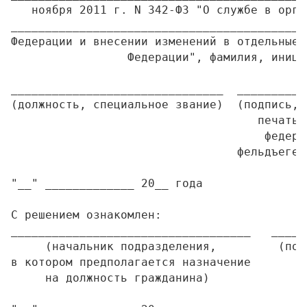
   ноября 2011 г. N 342-ФЗ "О службе в орга
___________________________________________
Федерации и внесении изменений в отдельные 
                 Федерации", фамилия, иници
_______________________________  __________
(должность, специальное звание)  (подпись, 
                                    печатью 
                                     федерал
                                 фельдъегерс
"__" _____________ 20__ года

С решением ознакомлен:

___________________________________   _____
     (начальник подразделения,         (под
в котором предполагается назначение

     на должность гражданина)
