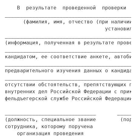
    В  результате  проведенной  проверки  с
___________________________________________
      (фамилия, имя, отчество (при наличии)
                                 установил

___________________________________________
(информация, полученная в результате провер
___________________________________________
кандидатом, ее соответствие анкете, автобио
___________________________________________
предварительного изучения данных о кандидат
___________________________________________
отсутствии обстоятельств, препятствующих по
внутренних дел Российской Федерации с прико
фельдъегерской службе Российской Федерации)

______________________________       ______
(должность, специальное звание        (подп
сотрудника, которому поручена

    организация проведения
