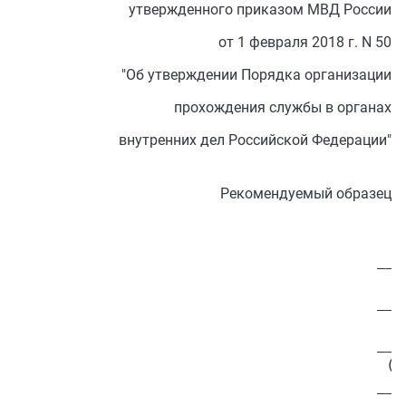
утвержденного приказом МВД России
от 1 февраля 2018 г. N 50
"Об утверждении Порядка организации
прохождения службы в органах
внутренних дел Российской Федерации"
Рекомендуемый образец
                                        ___
                                          (
                                        ___
                                          и
                                        ___
                                         (н
                                        ___