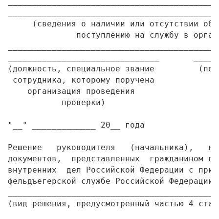
___________________________________________
___________________________________________
     (сведения о наличии или отсутствии обс
              поступлению на службу в орган
___________________________________________
_______________________________       _____
(должность, специальное звание         (под
 сотрудника, которому поручена

    организация проведения

           проверки)

"__" _____________ 20__ года

Решение   руководителя   (начальника),   на
документов,  представленных  гражданином дл
внутренних  дел Российской Федерации с прик
фельдъегерской службе Российской Федерации,
___________________________________________
(вид решения, предусмотренный частью 4 стат
___________________________________________