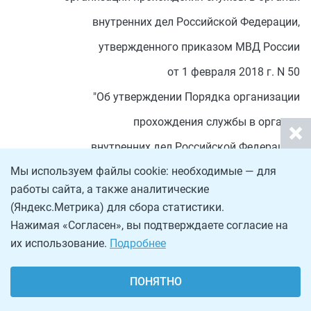
внутренних дел Российской Федерации,
утвержденного приказом МВД России
от 1 февраля 2018 г. N 50
"Об утверждении Порядка организации
прохождения службы в органах
внутренних дел Российской Федерации"
Мы используем файлы cookie: необходимые — для
Рекомендуемый образец
работы сайта, а также аналитические
(Яндекс.Метрика) для сбора статистики.
Нажимая «Согласен», вы подтверждаете согласие на
                                УВЕДОМЛЕНИЕ

их использование.
Подробнее
     о результатах рассмотрения документов,
             для поступления на службу в ор
ПОНЯТНО
          Российской Федерации с прикоманди