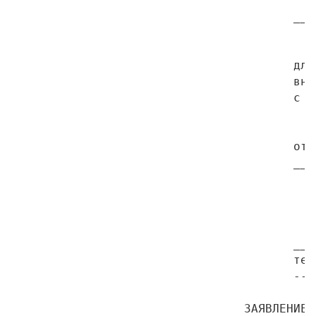
                                           
                                        ___
                                           
                                           
                                        для
                                        вну
                                        с п
                                           
                                        от 
                                        ___
                                           
                                           
                                           
                                        ___
                                        теле
                                        ---
                                 ЗАЯВЛЕНИЕ
