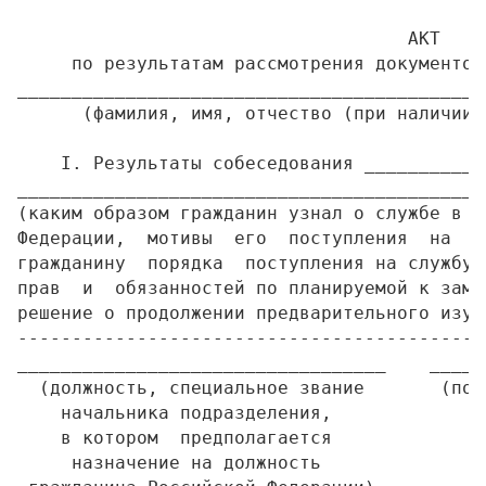
                                    АКТ

     по результатам рассмотрения документов
___________________________________________
      (фамилия, имя, отчество (при наличии)
    I. Результаты собеседования ___________
___________________________________________
(каким образом гражданин узнал о службе в о
Федерации,  мотивы  его  поступления  на  с
гражданину  порядка  поступления на службу,
прав  и  обязанностей по планируемой к заме
решение о продолжении предварительного изуч
-------------------------------------------
__________________________________    _____
  (должность, специальное звание       (под
    начальника подразделения,

    в котором  предполагается

     назначение на должность
