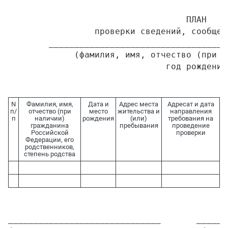
                                   ПЛАН

                 проверки сведений, сообщен
        ___________________________________
             (фамилия, имя, отчество (при н
N
Фамилия, имя,
Дата и
Адрес места
Адресат и дата
п/
отчество (при
место
жительства и
направления
п
наличии)
рождения
(или)
требования на
гражданина
пребывания
проведение
Российской
проверки
Федерации, его
родственников,
степень родства
______________________________       ______