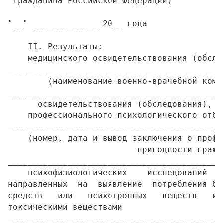
 гражданина Российской Федерации)

"__" _____________ 20__ года

    II. Результаты:

    медицинского освидетельствования (обсле
___________________________________________
        (наименование военно-врачебной коми
___________________________________________
      освидетельствования (обследования), н
    профессионального психологического отбо
___________________________________________
    (номер, дата и вывод заключения о профе
                          пригодности гражда
___________________________________________
    психофизиологических    исследований   
направленных  на  выявление  потребления бе
средств   или   психотропных   веществ   и 
токсическими веществами

___________________________________________