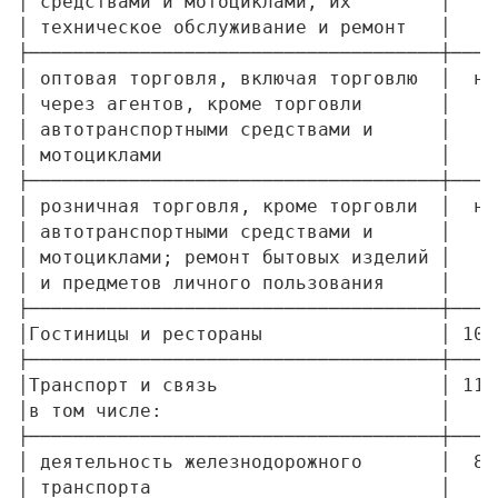
│ средствами и мотоциклами, их        │    
│ техническое обслуживание и ремонт   │    
├─────────────────────────────────────┼────
│ оптовая торговля, включая торговлю  │  н/
│ через агентов, кроме торговли       │    
│ автотранспортными средствами и      │    
│ мотоциклами                         │    
├─────────────────────────────────────┼────
│ розничная торговля, кроме торговли  │  н/
│ автотранспортными средствами и      │    
│ мотоциклами; ремонт бытовых изделий │    
│ и предметов личного пользования     │    
├─────────────────────────────────────┼────
│Гостиницы и рестораны                │ 10,
├─────────────────────────────────────┼────
│Транспорт и связь                    │ 11,
│в том числе:                         │    
├─────────────────────────────────────┼────
│ деятельность железнодорожного       │  8,
│ транспорта                          │    