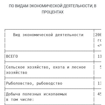
ПО ВИДАМ ЭКОНОМИЧЕСКОЙ ДЕЯТЕЛЬНОСТИ, В
ПРОЦЕНТАХ
┌─────────────────────────────────────┬────
│   Вид экономической деятельности    │2006
│                                     │ год
│                                     │ <*>
├─────────────────────────────────────┼────
│ВСЕГО                                │ 11,
├─────────────────────────────────────┼────
│Сельское хозяйство, охота и лесное   │  5,
│хозяйство                            │    
├─────────────────────────────────────┼────
│Рыболовство, рыбоводство             │ 13,
├─────────────────────────────────────┼────
│Добыча полезных ископаемых           │ 45,
│в том числе:                         │    
├─────────────────────────────────────┼────