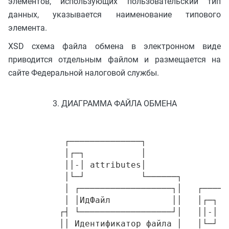
элементов, использующих пользовательский тип
данных, указывается наименование типового
элемента.
XSD схема файла обмена в электронном виде
приводится отдельным файлом и размещается на
сайте Федеральной налоговой службы.
3. ДИАГРАММА ФАЙЛА ОБМЕНА
           ┌──────────────┐
           │┌─┐           │
           ││-│ attributes│
           │└─┘           └──────┐
           │ ┌──────────────────┐│   ┌──────────────┐
           │ │ИдФайл            ││   │┌─┐           │
          ┌┤ └──────────────────┘│   ││-│ attributes│
          ││ Идентификатор файла │   │└─┘           └──────┐
          ││ ┌─────────────────┐ │   │ ┌──────────────────┐│
          ││ │ВерсПрог         │ │   │ │КНД               ││
          ││ └─────────────────┘ │   │ └──────────────────┘│
          ││ Версия передающей   │   │ Код формы отчетности│
          ││ программы           │   │ по КНД              │
          ││ ┌─────────────────┐ │   │ ┌──────────────────┐│
          ││ │ВерсФорм         │ │   │ │ДатаДок           ││
          ││ └─────────────────┘ │  ┌┤ └──────────────────┘│
          ││ Версия формата      │  ││ Дата формирования   │
          │└─────────────────────┘  ││ документа           │
          │                         ││ ┌──────────────────┐│
          │                         ││ │Период            ││
          │                         ││ └──────────────────┘│
          │                         ││ Период (код)        │
          │                         ││ ┌──────────────────┐│
          │                         ││ │ОтчетГод          ││
          │                         ││ └──────────────────┘│
          │                         ││ Отчетный год        │
          │                         ││ ┌──────────────────┐│
          │                         ││ │КодНО             ││
          │                         ││ └──────────────────┘│
┌───────┐ │                         ││ Код налогового      │
│      ┌┴┐│                         ││ органа              │
│ Файл │-├┤                         ││ ┌──────────────────┐│
│      └┬┘│                         ││ │НомКорр           ││
└───────┘ │                         ││ └──────────────────┘│
 Файл     │                         ││ Номер корректировки │
 обмена   │                         ││ ┌──────────────────┐│
          │                         ││ │ПоМесту           ││
          │                         ││ └──────────────────┘│
          │                         ││ Код места, по       │
          │                         ││ которому            │
          │                         ││ представляется      │
          │                         ││ документ            │
          │                         │└─────────────────────┘          ┌──────────────┐
          │                         │                                 │┌─┐           │
          │                         │                                 ││-│ attributes│
          │                         │                                 │└─┘           └──────┐
          │                         │                                 │ ┌──────────────────┐│
          │                         │                                 │ │ОКВЭД             ││
          │                         │                                 │ └──────────────────┘│
          │                         │                                 │ Код по ОКВЭД        │
          │                         │                                 │ ┌ - - - - ┐         │
          │/-------\  ┌───────────┐ │                                ┌┤  Тлф                │
          ││       ├─┐│          ┌┴┐│                                ││ └ - - - - ┘         │
          └┤-.-.-.-│-├┤ Документ │-├┤                                ││ Номер контактного   │
           │       ├─┘│          └┬┘│                                ││ телефона            │
           \-------/  └───────────┘ │                                │└─────────────────────┘
                       Состав и     │                                │
                       структура    │                                │
                       документа    │                                │
                                    │                                │
                                    │              ┌──────────────┐  │                ┌──────────────┐  ┌──────────────┐
                                    │              │             ┌┴┐ │                │             ┌┴┐ │┌─┐           │
                                    │             ┌┤СвНП         │-├─┤              ┌─┤НПЮЛ         │-├─┤│+│ attributes│
                                    │             ││             └┬┘ │              │ │             └┬┘ │└─┘           │
                                    │             │└──────────────┘  │              │ └──────────────┘  └──────────────┘
                                    │             │ Сведения о       │              │ Налогоплательщик -
                                    │             │ налогоплательщике│              │ юридическое лицо
                                    │             │                  │              │
                                    │             │                  │              │
                                    │             │                  │  /-------\   │
                                    │             │                  │  │   .─┐ ├─┐ │
                                    │             │                  └──┤--/.─┼─│-├─┤
                                    │             │                     │   .─┘ ├─┘ │
                                    │             │                     \-------/   │                      ┌──────────────┐
                                    │             │                                 │                      │┌─┐           │
                                    │             │                                 │                    ┌─┤│+│ attributes│
                                    │             │                                 │                    │ │└─┘           │
                                    │             │                                 │                    │ └──────────────┘
                                    │             │                                 │ ┌──────────────┐   │
                                    │             │                                 │ │             ┌┴┐  │
                                    │             │                                 └─┤НПФЛ         │-├──┤
                                    │             │                                   │             └┬┘  │
                                    │             │                                   └──────────────┘   │
                                    │             │                                   Налогоплательщик - │                                ┌ - - - - - - - - - - ┐
                                    │             │                                   физическое лицо    │ /-------\   ┌──────────────┐     ФИОТип
                                    │             │                                                      │ │       ├─┐ │             ┌┴┐  │ ┌──────────────────┐│
                                    │             │                                                      └─┤-.-.-.-│-├─┤ФИО          │-├──┼─┤┌─┐               │
                                    │             │                                                        │       ├─┘ │             └┬┘    ││+│ attributes    ││
                                    │             │                                                        \-------/   └──────────────┘   │ │└─┘               │
                                    │             │                                                                     Фамилия, имя,       └──────────────────┘│
                                    │             │                                                                     отчество          └ - - - - - - - - - - ┘
                                    │             │                                                                     физического лица
                                    │             │
                                    │             │                   ┌──────────────┐
                                    │             │                   │┌─┐           │
                                    │             │                   ││-│ attributes│
                                    │             │                   │└─┘           └──────┐
                                    │             │                   │ ┌──────────────────┐│
                                    │             │                 ┌─┤ │ ПрПодп           ││
                                    │             │                 │ │ └──────────────────┘│
                                    │ /-------\   │                 │ │ Признак лица,       │
                                    │ │       ├─┐ │                 │ │ подписавшего        │
                                    └─┤-.-.-.-│-├─┤                 │ │ документ            │
                                      │       ├─┘ │┌──────────────┐ │ └─────────────────────┘
                                      \-------/   ││             ┌┴┐│                              ┌ - - - - - - - - ┐
                                                  ├┤ Подписант   │-├┤                              │ФИОТип
                                                  ││             └┬┘│               ┌ - - - ─┐       ┌──────────────┐│
                                                  │└──────────────┘ │               │       ┌┴┐    │ │┌─┐           │
                                                  │ Сведения о лице,│             ┌─┤ФИО    │-├────  ││+│ attributes││
                                                  │ подписавшем     │               │       └┬┘    │ │└─┘           │
                                                  │ документ        │             │ └ - - - ─┘       └──────────────┘│
                                                  │                 │                Фамилия, Имя, └ - - - - - - - - ┘
                                                  │                 │             │  Отчество
        