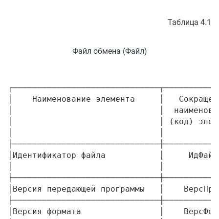
Таблица 4.1
Файл обмена (Файл)
┌──────────────────────────────┬───────────
│    Наименование элемента     │   Сокращен
│                              │  наименова
│                              │ (код) элем
│                              │           
├──────────────────────────────┼───────────
│Идентификатор файла           │     ИдФайл
│                              │           
├──────────────────────────────┼───────────
│Версия передающей программы   │    ВерсПро
├──────────────────────────────┼───────────
│Версия формата                │    ВерсФор