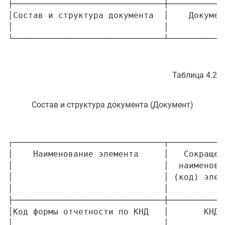
├──────────────────────────────┼───────────
│Состав и структура документа  │    Докумен
│                              │           
Таблица 4.2
Состав и структура документа (Документ)
┌──────────────────────────────┬─────────────────┬─────────┬───────────┬───────────┬─────────────────────────────┐
│    Наименование элемента     │   Сокращенное   │ Признак │  Формат   │Признак    │  Дополнительная информация  │
│                              │  наименование   │  типа   │ элемента  │обяза-     │                             │
│                              │ (код) элемента  │элемента │           │тельности  │                             │
│                              │                 │         │           │элемента   │                             │
├──────────────────────────────┼─────────────────┼─────────┼───────────┼───────────┼─────────────────────────────┤
│Код формы отчетности по КНД   │       КНД       │    А    │   T(=7)   │    ОК     │Типовой элемент <КНДТип>     │
│                              │                 │         │           │           │Принимает значение: 1152016  │
├──────────────────────────────┼─────────────────┼─────────┼───────────┼───────────┼─────────────────────────────┤
│Дата формирования документа   │     ДатаДок     │    А    │  T(=10)   │     О     │Типовой элемент <ДатаТип>    │
│                              │                 │         │           │           │Дата в формате ДД.ММ.ГГГГ    │
├──────────────────────────────┼─────────────────┼─────────┼───────────┼───────────┼─────────────────────────────┤
│Период (код)                  │     Период      │    А    │   T(=2)   │    ОК     │Принимает значение:          │
│                              │                 │         │           │           │21 - I квартал |             │
│                              │                 │         │           │           │22 - II квартал |            │
│                              │                 │         │           │           │23 - III квартал |           │
│                              │                 │         │           │           │24 - IV квартал |            │
│                              │                 │         │           │           │51 - I квартал при           │
│                              │                 │         │           │           │     реорганизации           │
│                              │                 │         │           │           │     (ликвидации)            │
│                              │                 │         │           │           │     организации |           │
│                              │                 │         │           │           │54 - II квартал при          │
│                              │                 │         │           │           │     реорганизации           │
│                              │                 │         │           │           │     (ликвидации)            │
│                              │                 │         │           │           │     организации |           │
│                              │                 │         │           │           │55 - III квартал при         │
│                              │                 │         │           │           │     реорганизации           │
│                              │                 │         │           │           │     (ликвидации)            │
│                              │                 │         │           │           │     организации |           │
│                              │                 │         │           │           │56 - IV квартал при          │
│                              │                 │         │           │           │     реорганизации           │
│                              │                 │         │           │           │     (ликвидации)            │
│                              │                 │         │           │           │     организации         