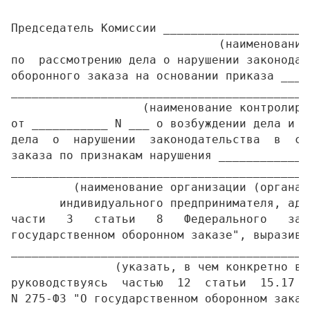
Председатель Комиссии _____________________
                              (наименование
по  рассмотрению дела о нарушении законодат
оборонного заказа на основании приказа ____
___________________________________________
                   (наименование контролиру
от ___________ N ___ о возбуждении дела и с
дела  о  нарушении  законодательства  в  сф
заказа по признакам нарушения _____________
___________________________________________
         (наименование организации (органа)
       индивидуального предпринимателя, адр
части   3   статьи   8   Федерального   зак
государственном оборонном заказе", выразивш
___________________________________________
               (указать, в чем конкретно вы
руководствуясь  частью  12  статьи  15.17 Ф
N 275-ФЗ "О государственном оборонном заказе