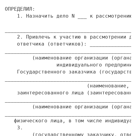
ОПРЕДЕЛИЛ:

    1. Назначить дело N ___ к рассмотрению 
                                           
___________________________________________
    2. Привлечь к участию в рассмотрении де
    ответчика (ответчиков): _______________
___________________________________________
         (наименование организации (органа)
                 индивидуального предприним
    Государственного заказчика (государстве
___________________________________________
                           (наименование, ад
    заинтересованного лица (заинтересованны
___________________________________________
         (наименование организации (органа)
___________________________________________
   физического лица, в том числе индивидуал
    3.

         (государственному заказчику, ответ