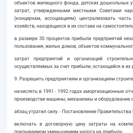
объектов жилищного фонда, детских дошкольных у
затрат, утвержденными местными Советами нар
(концернам, ассоциациям) централизовать час
хозяйств, находящихся в их составе на самостоятел
в размере 30 процентов прибыли предприятий неза
пользования, жилых домов, объектов коммунального
затрат предприятий и организаций строитель
осуществляемых за счет прибыли, остающейся в их
9. Разрешить предприятиям и организациям строит
начислять в 1991 - 1992 годах амортизационные от
производстве машины, механизмы и оборудование с
абзац утратил силу. - Постановление Правительства 
включать в договорную цену затраты на компе
покрываемом уменьшением налога на прибыль;