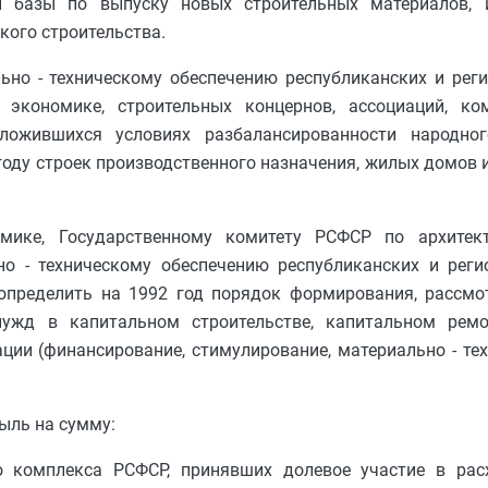
ой базы по выпуску новых строительных материалов, 
кого строительства.
ьно - техническому обеспечению республиканских и рег
экономике, строительных концернов, ассоциаций, ком
ложившихся условиях разбалансированности народног
году строек производственного назначения, жилых домов 
мике, Государственному комитету РСФСР по архитекту
о - техническому обеспечению республиканских и рег
пределить на 1992 год порядок формирования, рассмо
нужд в капитальном строительстве, капитальном рем
ции (финансирование, стимулирование, материально - тех
ыль на сумму:
го комплекса РСФСР, принявших долевое участие в ра