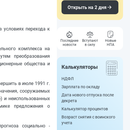
Открыть на 2 дня
в условиях перехода к
Последние
Вступают
Новые
новости
в силу
НПА
ельного комплекса на
утем преобразования
ционерные общества и
Калькуляторы
НДФЛ
ершить в июле 1991 г.
Зарплата по окладу
начения, сооружаемых
Дата нового отпуска после
о) и неиспользованных
декрета
омике предложения о
Калькулятор процентов
Возраст снятия с воинского
учета
рогноза социально -