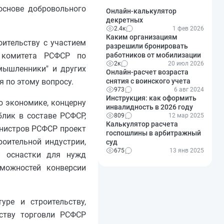
основе добровольного
Онлайн-калькулятор
декретных
.
2.4к
1 фев 2026
Каким организациям
оительству с участием
разрешили бронировать
работников от мобилизации
о комитета РСФСР по
2к
20 июл 2026
мышленники" и других
Онлайн-расчет возраста
снятия с воинского учета
 по этому вопросу.
973
6 авг 2024
Инструкция: как оформить
о экономике, концерну
инвалидность в 2026 году
блик в составе РСФСР,
809
12 мар 2025
Калькулятор расчета
инистров РСФСР проект
госпошлины в арбитражный
оительной индустрии,
суд
675
13 янв 2025
ой оснастки для нужд
зможностей конверсии
уре и строительству,
ству торговли РСФСР