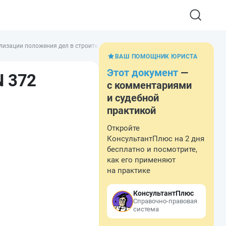
изации положения дел в строительном комплексе в условиях перехода к ры
ВАШ ПОМОЩНИК ЮРИСТА
Этот документ
—
N 372
с комментариями
и судебной
практикой
Откройте
КонсультантПлюс на 2 дня
бесплатно и посмотрите,
как его применяют
на практике
КонсультантПлюс
Справочно-правовая
система