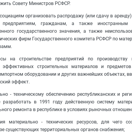
ожить Совету Министров РСФСР.
социациям организовать распродажу (или сдачу в аренду)
 предприятиям, гражданам, а также иностранным 
енного государственного значения, а также неиспользо
днических фирм Государственного комитета РСФСР по матер
рамм.
сы на строительстве предприятий по производству 
т, эффективных строительных материалов и предмето
импортном оборудовании и других важнейших объектах, вв
ский эффект.
ьно - техническому обеспечению республиканских и рег
разработать в 1991 году действенную систему матери
ьного ремонта в республике в условиях рыночных отношени
ия материально - технических ресурсов, для чего со
азе существующих территориальных органов снабжения;