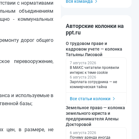
Вся команда
етствии с нормативами
ельным объединениям
ищно - коммунальных
Авторские колонки на
ppt.ru
 ремонту дорог общего
О трудовом праве и
кадровом учете — колонка
Татьяны Лисовой
кое перевооружение,
7 августа 2026
В МАКС читатели проявили
интерес к теме cookie
6 августа 2026
Зарплата сотрудника — не
коммерческая тайна
анса и используемые в
Все статьи колонки
твенной базы;
Земельное право — колонка
земельного юриста и
предпринимателя Алены
Докторовой
 цен, в размере, не
6 августа 2026
Почему аренда иногда