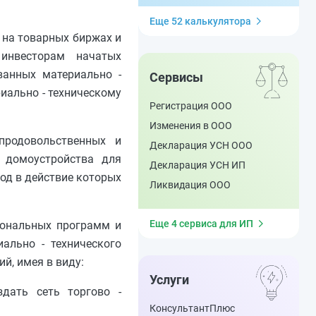
Еще 52 калькулятора
 на товарных биржах и
инвесторам начатых
ванных материально -
Сервисы
иально - техническому
Регистрация ООО
Изменения в ООО
продовольственных и
Декларация УСН ООО
в домоустройства для
Декларация УСН ИП
од в действие которых
Ликвидация ООО
Еще 4 сервиса для ИП
иональных программ и
ально - технического
й, имея в виду:
Услуги
здать сеть торгово -
КонсультантПлюс