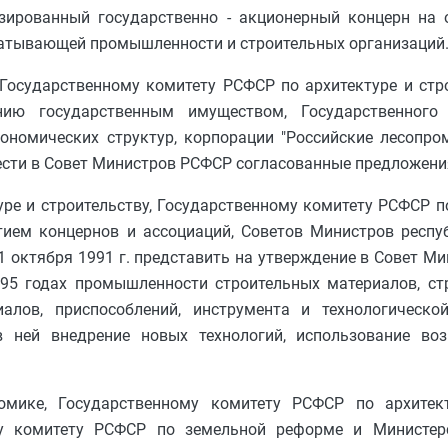
зированный государственно - акционерный концерн на 
абатывающей промышленности и строительных организаций
Государственному комитету РСФСР по архитектуре и стр
нию государственным имуществом, Государственног
ономических структур, корпорации "Российские лесопро
ести в Совет Министров РСФСР согласованные предложения
уре и строительству, Государственному комитету РСФСР п
тием концернов и ассоциаций, Советов Министров респу
1 октября 1991 г. представить на утверждение в Совет М
95 годах промышленности строительных материалов, стр
иалов, приспособлений, инструмента и технологическ
в ней внедрение новых технологий, использование во
мике, Государственному комитету РСФСР по архитект
му комитету РСФСР по земельной реформе и Министер