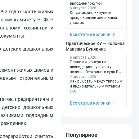
выгоднее покупки
6 августа 2026
992 годах части жилых
Когда можно выкупить
арендованный земельный
енному комитету РСФСР
участок
альному хозяйству и
Все статьи колонки
документы.
Практическое КУ — колонка
в детских дошкольных
Максима Бунякина
6 августа 2026
Право акционера на
ликвидационную квоту:
 ремонт жилых домов и
позиция Верховного суда РФ
4 августа 2026
рядным строительным
Как выбрать между типовым
и индивидуальным уставом
ООО
татов, предприятиям и
Все статьи колонки
и детских дошкольных
аказчиками подрядным
чреждениях.
Популярное
опереработки считать