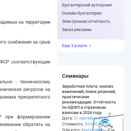
Бухгалтерский аутсорсинг
Онлайн-бухгалтерия
Электронная отчетность
водимых на территории
Заказ рекламы
ого снабжения за срыв
Еще 3 услуги
СФСР соответствующие
Семинары
льно - техническому
Заработная плата: анализ
хнических ресурсов на
изменений, поиск решений,
ханизма приоритетного
практические
рекомендации. Отчётность
по НДФЛ и страховым
взносам в 2026 году
СР при формировании
Дата:
21 сентября 2026
Стоимость:
35 900
₽
 внимание обратить на
Для кого:
бухгалтеру