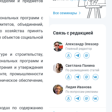
изделий и предметов
Все семинары
иональных программ с
итетов, объединений,
о хозяйства принять
Связь с редакцией
и объектов социальной
Александр Элеазер
Главный редактор
ре и строительству,
иональных программ и
Светлана Панина
трения и утверждения
По размещению статей
онте, промышленности
ническое обеспечение,
Лидия Иванова
По вопросам рекламы
сходах по содержанию