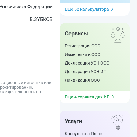
Российской Федерации
Еще 52 калькулятора
В.ЗУБКОВ
Сервисы
Регистрация ООО
Изменения в ООО
Декларация УСН ООО
Декларация УСН ИП
Ликвидация ООО
адиационный источник или
проектированию,
кже деятельность по
Еще 4 сервиса для ИП
Услуги
КонсультантПлюс