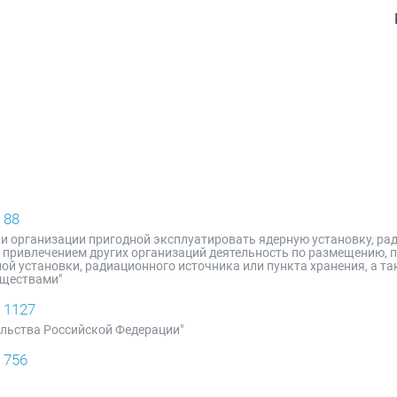
 88
нии организации пригодной эксплуатировать ядерную установку, р
с привлечением других организаций деятельность по размещению, 
ой установки, радиационного источника или пункта хранения, а та
еществами"
 1127
ельства Российской Федерации"
 756