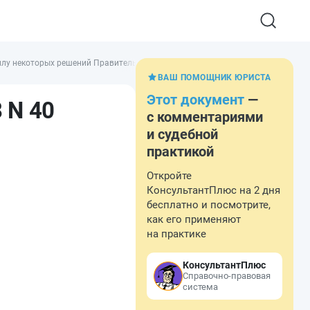
илу некоторых решений Правительства Российской Федерации по вопросу со
ВАШ ПОМОЩНИК ЮРИСТА
Этот документ
—
 N 40
с комментариями
и судебной
практикой
Откройте
КонсультантПлюс на 2 дня
бесплатно и посмотрите,
как его применяют
на практике
КонсультантПлюс
Справочно-правовая
система