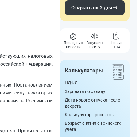
Открыть на 2 дня
Последние
Вступают
Новые
новости
в силу
НПА
действующих налоговых
Российской Федерации,
Калькуляторы
НДФЛ
енных Постановлением
Зарплата по окладу
вшими силу некоторых
Дата нового отпуска после
авления в Российской
декрета
Калькулятор процентов
Возраст снятия с воинского
учета
датель Правительства