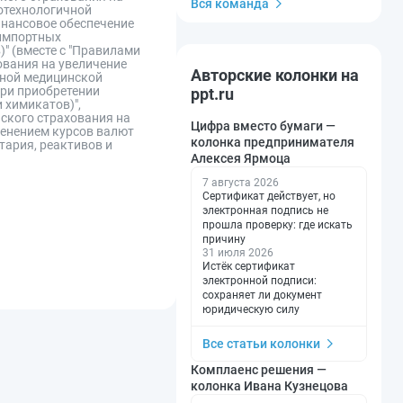
Вся команда
отехнологичной
инансовое обеспечение
 импортных
" (вместе с "Правилами
ования на увеличение
Авторские колонки на
чной медицинской
при приобретении
ppt.ru
 химикатов)",
ского страхования на
Цифра вместо бумаги —
менением курсов валют
колонка предпринимателя
тария, реактивов и
Алексея Ярмоца
7 августа 2026
Сертификат действует, но
электронная подпись не
прошла проверку: где искать
причину
31 июля 2026
Истёк сертификат
электронной подписи:
сохраняет ли документ
юридическую силу
Все статьи колонки
Комплаенс решения —
колонка Ивана Кузнецова