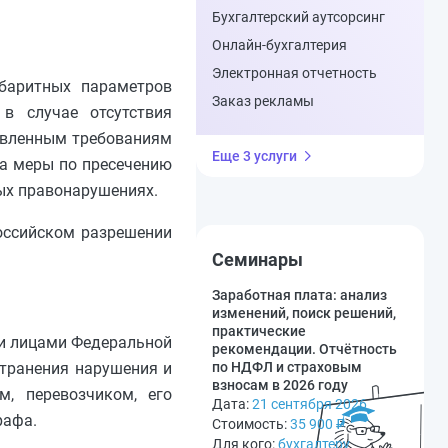
Бухгалтерский аутсорсинг
Онлайн-бухгалтерия
Электронная отчетность
абаритных параметров
Заказ рекламы
в случае отсутствия
новленным требованиям
Еще 3 услуги
ца меры по пресечению
ых правонарушениях.
оссийском разрешении
Семинары
Заработная плата: анализ
изменений, поиск решений,
практические
ми лицами Федеральной
рекомендации. Отчётность
странения нарушения и
по НДФЛ и страховым
взносам в 2026 году
, перевозчиком, его
Дата:
21 сентября 2026
рафа.
Стоимость:
35 900
₽
Для кого:
бухгалтеру