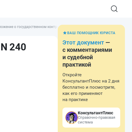
оложение о государственном контроле (надзоре) за осуществлением междун
ВАШ ПОМОЩНИК ЮРИСТА
Этот документ
—
 N 240
с комментариями
и судебной
практикой
Откройте
КонсультантПлюс на 2 дня
бесплатно и посмотрите,
как его применяют
на практике
КонсультантПлюс
Справочно-правовая
система