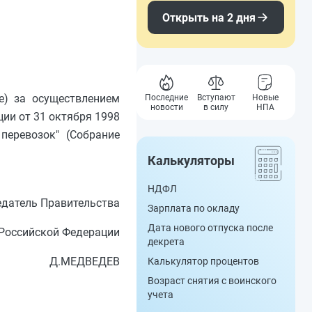
Открыть на 2 дня
е) за осуществлением
Последние
Вступают
Новые
новости
в силу
НПА
ии от 31 октября 1998
перевозок" (Собрание
Калькуляторы
НДФЛ
датель Правительства
Зарплата по окладу
Дата нового отпуска после
Российской Федерации
декрета
Д.МЕДВЕДЕВ
Калькулятор процентов
Возраст снятия с воинского
учета