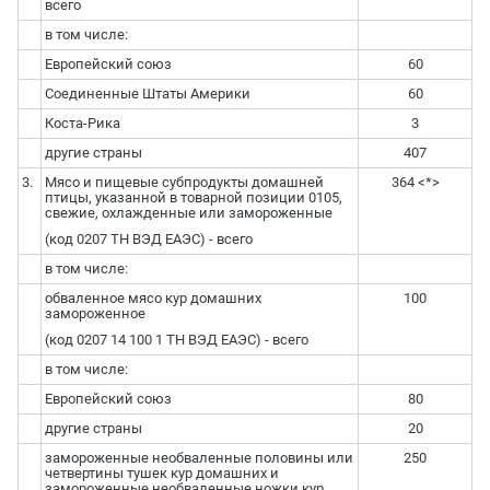
всего
в том числе:
Европейский союз
60
Соединенные Штаты Америки
60
Коста-Рика
3
другие страны
407
3.
Мясо и пищевые субпродукты домашней
364 <*>
птицы, указанной в товарной позиции 0105,
свежие, охлажденные или замороженные
(код 0207 ТН ВЭД ЕАЭС) - всего
в том числе:
обваленное мясо кур домашних
100
замороженное
(код 0207 14 100 1 ТН ВЭД ЕАЭС) - всего
в том числе:
Европейский союз
80
другие страны
20
замороженные необваленные половины или
250
четвертины тушек кур домашних и
замороженные необваленные ножки кур