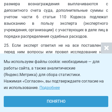
размера вознаграждения выплачиваются с
депозитного счета суда, дополнительные суммы с
учетом части 6 статьи 110 Кодекса подлежат
взысканию в пользу эксперта (экспертного
учреждения, организации) с участвующих в деле лиц в
порядке распределения судебных расходов.
25. Если эксперт ответил не на все поставленные
перед ним вопросы или провел исследование не в
полном объеме в связи с тем, что выявилась
Мы используем файлы cookie: необходимые — для
невозможность дальнейшего производства
работы сайта, а также аналитические
экспертизы и подготовки заключения (например,
(Яндекс.Метрика) для сбора статистики.
объекты исследования непригодны или недостаточны
Нажимая «Согласен», вы подтверждаете согласие на
для дачи заключения и эксперту отказано в их
их использование.
Подробнее
дополнении, отпала необходимость в продолжении
проведения экспертизы), эксперту (экспертному
ПОНЯТНО
учреждению, организации) оплачивается стоимость
фактически проведенных им исследований с учетом