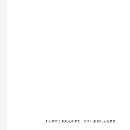
                                        
                                        
                                        
                                        
                                        
________________________________________
           наименование организации     