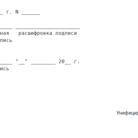
_ г. N ______

____ _____________________

ная   расшифровка подписи

пись

____ "__" ________ 20__ г.

Унифицир