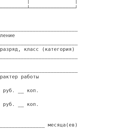
         │               │

─────────┴───────────────┘

__________________________

ление

__________________________

разряд, класс (категория)

__________________________

__________________________

рактер работы

 руб. __ коп.

 руб. __ коп.

_______________ месяца(ев)
