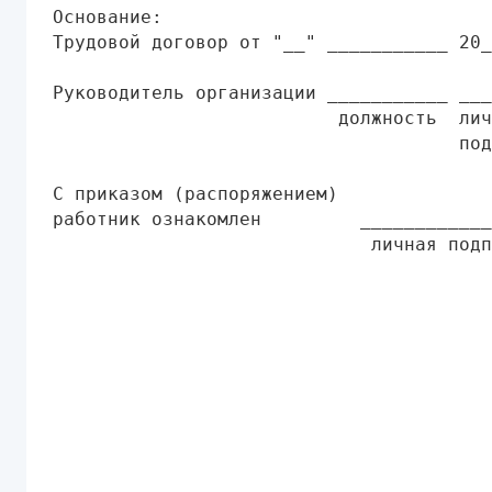
Основание:

Трудовой договор от "__" ___________ 20_
Руководитель организации ___________ ___
                          должность  лич
                                     под
С приказом (распоряжением)

работник ознакомлен         ____________