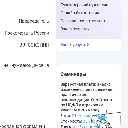
Бухгалтерский аутсорсинг
Онлайн-бухгалтерия
Председатель
Электронная отчетность
Заказ рекламы
Госкомстата России
В.Л.СОКОЛИН
Еще 3 услуги
но не нуждающимся в
Семинары
Заработная плата: анализ
изменений, поиск решений,
практические
рекомендации. Отчётность
по НДФЛ и страховым
взносам в 2026 году
Дата:
21 сентября 2026
Стоимость:
35 900
₽
рованная форма N Т-1
Для кого:
бухгалтеру