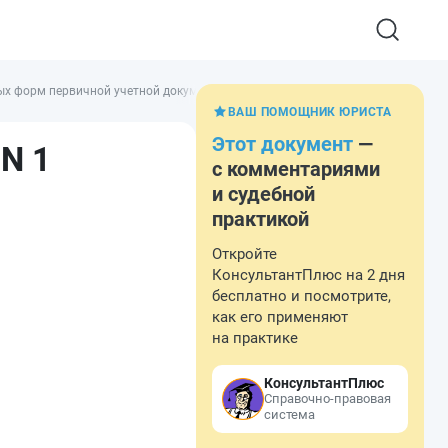
х форм первичной учетной документации по учету труда и его оплаты
ВАШ ПОМОЩНИК ЮРИСТА
Этот документ
—
N 1
с комментариями
и судебной
практикой
Откройте
КонсультантПлюс на 2 дня
бесплатно и посмотрите,
как его применяют
на практике
КонсультантПлюс
Справочно-правовая
система