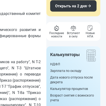
Открыть на 2 дня
сударственный комитет
мического развития и
Последние
Вступают
Новые
нифицированные формы
новости
в силу
НПА
Калькуляторы
иков на работу", N Т-2
НДФЛ
его", N Т-3 "Штатное
Зарплата по окладу
поряжение) о переводе
Дата нового отпуска после
"Приказ (распоряжение)
декрета
Т-7 "График отпусков",
Калькулятор процентов
ии)", N Т-8а "Приказ
Возраст снятия с воинского
иказ (распоряжение) о
учета
омандировку", N Т-10