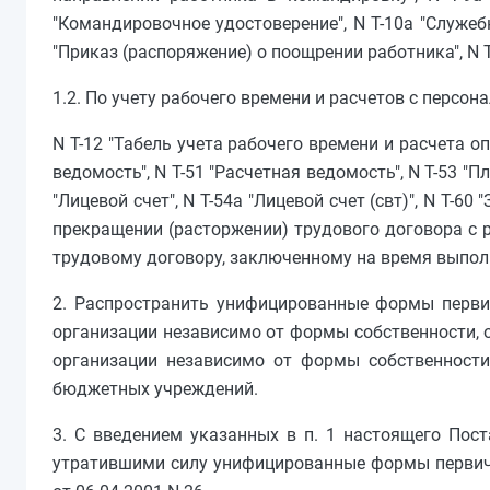
"Командировочное удостоверение", N Т-10а "Служеб
"Приказ (распоряжение) о поощрении работника", N 
1.2. По учету рабочего времени и расчетов с персон
N Т-12 "Табель учета рабочего времени и расчета оп
ведомость", N Т-51 "Расчетная ведомость", N Т-53 "
"Лицевой счет", N Т-54а "Лицевой счет (свт)", N Т-6
прекращении (расторжении) трудового договора с р
трудовому договору, заключенному на время выпол
2. Распространить унифицированные формы первич
организации независимо от формы собственности, о
организации независимо от формы собственности
бюджетных учреждений.
3. С введением указанных в п. 1 настоящего По
утратившими силу унифицированные формы первич