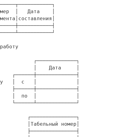
─────┬───────────┐

мер  │   Дата    │

мента│составления│

─────┼───────────┤

─────┴───────────┘

работу

           ┌─────────────┐

           │    Дата     │

    ┌──────┼─────────────┤

у   │  с   │             │

    ├──────┼─────────────┤

    │  по  │             │

    └──────┴─────────────┘

         ┌───────────────┐

         │Табельный номер│

         ├───────────────┤
