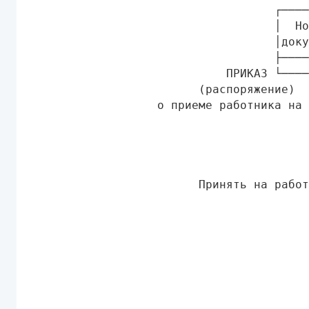
                                   ┌────
                                   │  Но
                                   │доку
                                   ├────
                            ПРИКАЗ └────
                        (распоряжение)

                  о приеме работника на 
                                        
                                        
                                        
                        Принять на работ
                                        
                                        
                                        
                                        
                                        
                                        