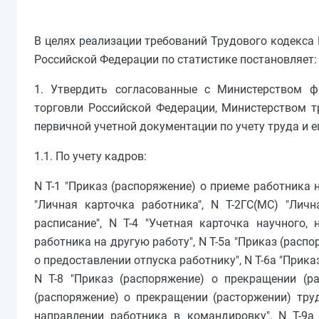
В целях реализации требований Трудового кодекса 
Российской Федерации по статистике постановляет:
1. Утвердить согласованные с Министерством ф
торговли Российской Федерации, Министерством 
первичной учетной документации по учету труда и е
1.1. По учету кадров:
N Т-1 "Приказ (распоряжение) о приеме работника н
"Личная карточка работника", N Т-2ГС(МС) "Личн
расписание", N Т-4 "Учетная карточка научного, 
работника на другую работу", N Т-5а "Приказ (распо
о предоставлении отпуска работнику", N Т-6а "Прика
N Т-8 "Приказ (распоряжение) о прекращении (ра
(распоряжение) о прекращении (расторжении) труд
направлении работника в командировку", N Т-9а