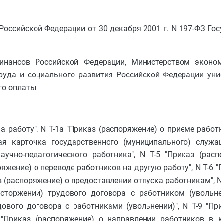
Российской Федерации от 30 декабря 2001 г. N 197-ФЗ Го
инансов Российской Федерации, Министерством эконо
труда и социального развития Российской Федерации у
го оплаты:
а работу", N Т-1а "Приказ (распоряжение) о приеме работн
ая карточка государственного (муниципального) служащ
научно-педагогического работника", N Т-5 "Приказ (рас
ряжение) о переводе работников на другую работу", N Т-6 
з (распоряжение) о предоставлении отпуска работникам", N 
сторжении) трудового договора с работником (увольнен
ового договора с работниками (увольнении)", N Т-9 "Пр
 "Приказ (распоряжение) о направлении работников в к