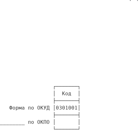
                 ┌───────┐

                 │  Код  │

                 ├───────┤

   Форма по ОКУД │0301001│

                 ├───────┤

________ по ОКПО │       │

                 └───────┘
