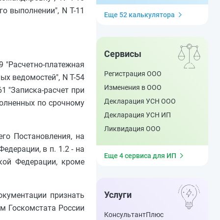
о выполнении", N Т-11
Еще 52 калькулятора
Сервисы
49 "Расчетно-платежная
Регистрация ООО
ых ведомостей", N Т-54
Изменения в ООО
-61 "Записка-расчет при
Декларация УСН ООО
полненных по срочному
Декларация УСН ИП
Ликвидация ООО
его Постановления, на
ерации, в п. 1.2 - на
Еще 4 сервиса для ИП
кой Федерации, кроме
Услуги
окументации признать
м Госкомстата России
КонсультантПлюс