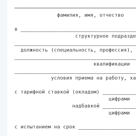
                                        
────────────────────────────────────────
              фамилия, имя, отчество

в ______________________________________
                    структурное подразде
________________________________________
  должность (специальность, профессия), 
________________________________________
                          квалификации

________________________________________
            условия приема на работу, ха
с тарифной ставкой (окладом) ___________
                               цифрами

                   надбавкой ___________
                               цифрами

с испытанием на срок ___________________