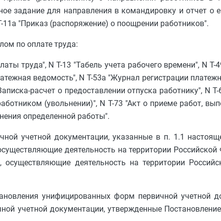
ное задание для направления в командировку и отчет о ег
Т-11а "Приказ (распоряжение) о поощрении работников".
алом по оплате труда:
латы труда", N Т-13 "Табель учета рабочего времени", N Т-
Платежная ведомость", N Т-53а "Журнал регистрации платежн
0 "Записка-расчет о предоставлении отпуска работнику", N Т
аботником (увольнении)", N Т-73 "Акт о приеме работ, вы
нения определенной работы".
ной учетной документации, указанные в п. 1.1 настоящ
существляющие деятельность на территории Российской Фед
, осуществляющие деятельность на территории Российс
становления унифицированных форм первичной учетной д
ной учетной документации, утвержденные Постановление