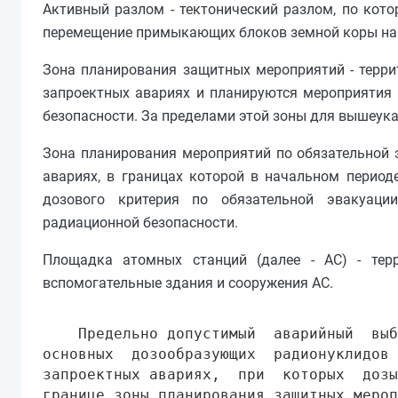
Активный разлом - тектонический разлом, по кото
перемещение примыкающих блоков земной коры на 0
Зона планирования защитных мероприятий - терри
запроектных авариях и планируются мероприятия
безопасности. За пределами этой зоны для вышеука
Зона планирования мероприятий по обязательной э
авариях, в границах которой в начальном перио
дозового критерия по обязательной эвакуаци
радиационной безопасности.
Площадка атомных станций (далее - АС) - тер
вспомогательные здания и сооружения АС.
    Предельно допустимый  аварийный  выб
основных  дозообразующих  радионуклидов 
запроектных авариях,  при  которых  дозы
границе зоны планирования защитных мероп