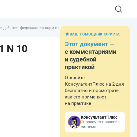
в действие федеральных норм и правил в области использования атомной эн
ВАШ ПОМОЩНИК ЮРИСТА
Этот документ
—
1 N 10
с комментариями
и судебной
практикой
Откройте
КонсультантПлюс на 2 дня
бесплатно и посмотрите,
как его применяют
на практике
КонсультантПлюс
Справочно-правовая
система