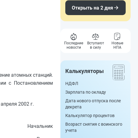
Открыть на 2 дня
Последние
Вступают
Новые
новости
в силу
НПА
Калькуляторы
ение атомных станций.
вии с Постановлением
НДФЛ
Зарплата по окладу
Дата нового отпуска после
апреля 2002 г.
декрета
Калькулятор процентов
Возраст снятия с воинского
Начальник
учета