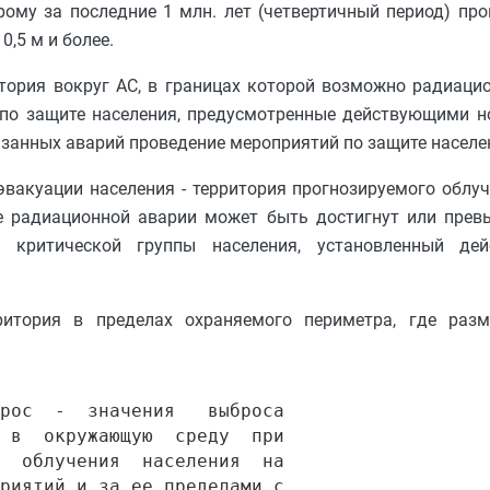
рому за последние 1 млн. лет (четвертичный период) пр
,5 м и более.
тория вокруг АС, в границах которой возможно радиаци
 по защите населения, предусмотренные действующими 
занных аварий проведение мероприятий по защите населен
вакуации населения - территория прогнозируемого облу
де радиационной аварии может быть достигнут или прев
и критической группы населения, установленный д
ритория в пределах охраняемого периметра, где раз
рос  -  значения   выброса

 в  окружающую  среду  при

  облучения  населения  на

риятий и за ее пределами с
