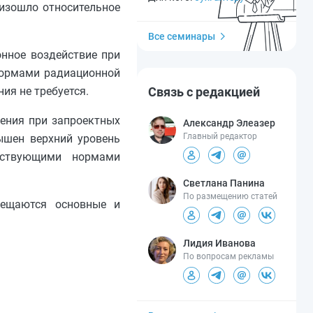
оизошло относительное
Все семинары
онное воздействие при
нормами радиационной
Связь с редакцией
ия не требуется.
чения при запроектных
Александр Элеазер
Главный редактор
ышен верхний уровень
ействующими нормами
Светлана Панина
По размещению статей
мещаются основные и
Лидия Иванова
По вопросам рекламы