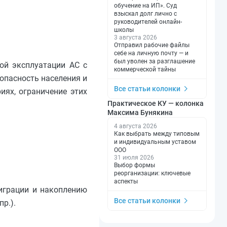
обучение на ИП». Суд
взыскал долг лично с
руководителей онлайн-
школы
3 августа 2026
Отправил рабочие файлы
себе на личную почту — и
был уволен за разглашение
ой эксплуатации АС с
коммерческой тайны
зопасность населения и
Все статьи колонки
ях, ограничение этих
Практическое КУ — колонка
Максима Бунякина
4 августа 2026
Как выбрать между типовым
и индивидуальным уставом
ООО
31 июля 2026
Выбор формы
реорганизации: ключевые
аспекты
миграции и накоплению
Все статьи колонки
р.).