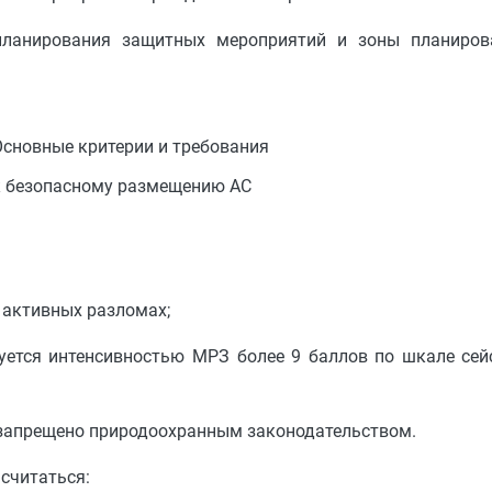
 планирования защитных мероприятий и зоны планиро
Основные критерии и требования
к безопасному размещению АС
 активных разломах;
зуется интенсивностью МРЗ более 9 баллов по шкале се
С запрещено природоохранным законодательством.
считаться: