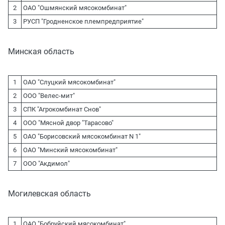
2
ОАО "Ошмянский мясокомбинат"
3
РУСП "Гродненское племпредприятие"
Минская область
1
ОАО "Слуцкий мясокомбинат"
2
ООО "Велес-мит"
3
СПК "Агрокомбинат Снов"
4
ООО "Мясной двор "Тарасово"
5
ОАО "Борисовский мясокомбинат N 1"
6
ОАО "Минский мясокомбинат"
7
ООО "Акдимол"
Могилевская область
1
ОАО "Бобруйский мясокомбинат"