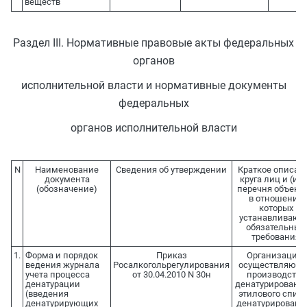
веществ
Раздел III. Нормативные правовые акты федеральных
органов
исполнительной власти и нормативные документы
федеральных
органов исполнительной власти
N
Наименование
Сведения об утверждении
Краткое описан
документа
круга лиц и (ил
(обозначение)
перечня объекто
в отношении
которых
устанавливают
обязательные
требования
1.
Форма и порядок
Приказ
Организации,
ведения журнала
Росалкогольрегулирования
осуществляющ
учета процесса
от 30.04.2010 N 30н
производство
денатурации
денатурированн
(введения
этилового спирт
денатурирующих
денатурированн