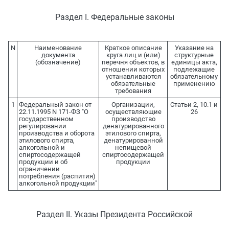
Раздел I. Федеральные законы
N
Наименование
Краткое описание
Указание на
документа
круга лиц и (или)
структурные
(обозначение)
перечня объектов, в
единицы акта,
отношении которых
подлежащие
устанавливаются
обязательному
обязательные
применению
требования
1
Федеральный закон от
Организации,
Статьи 2, 10.1 и
22.11.1995 N 171-ФЗ "О
осуществляющие
26
государственном
производство
регулировании
денатурированного
производства и оборота
этилового спирта,
этилового спирта,
денатурированной
алкогольной и
непищевой
спиртосодержащей
спиртосодержащей
продукции и об
продукции
ограничении
потребления (распития)
алкогольной продукции"
Раздел II. Указы Президента Российской