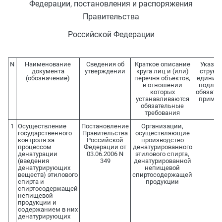
Федерации, постановления и распоряжения
Правительства
Российской Федерации
N
Наименование
Сведения об
Краткое описание
Указан
документа
утверждении
круга лиц и (или)
структ
(обозначение)
перечня объектов,
единицы
в отношении
подле
которых
обязате
устанавливаются
приме
обязательные
требования
1
Осуществление
Постановление
Организации,
государственного
Правительства
осуществляющие
контроля за
Российской
производство
процессом
Федерации от
денатурированного
денатурации
03.06.2006 N
этилового спирта,
(введения
349
денатурированной
денатурирующих
непищевой
веществ) этилового
спиртосодержащей
спирта и
продукции
спиртосодержащей
непищевой
продукции и
содержанием в них
денатурирующих