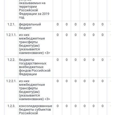
оказываемых на
территории
Российской
Федерации за 2019
год.
1.2.1.
федеральный
0
0
0
0
0
0
0
бюджет
1.2.1.1.
из них
0
0
0
0
0
0
0
межбюджетные
трансферты
бюджету(ам)
(указывается
наименование) <3>
1.2.2.
бюджеты
0
0
0
0
0
0
0
государственных
внебюджетных
фондов Российской
Федерации
1.2.2.1.
из них
0
0
0
0
0
0
0
межбюджетные
трансферты
бюджету(ам)
(указывается
наименование) <3>
1.2.3.
консолидированные
0
0
0
0
0
0
0
бюджеты субъектов
Российской