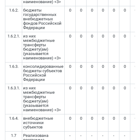
наименование) <3>
1.6.2.
бюджеты
0
0
0
0
0
0
0
государственных
внебюджетных
фондов Российской
Федерации
1.6.2.1.
из них
0
0
0
0
0
0
0
межбюджетные
трансферты
бюджету(ам)
(указывается
наименование) <3>
1.6.3.
консолидированные
0
0
0
0
0
0
0
бюджеты субъектов
Российской
Федерации
1.6.3.1.
из них
0
0
0
0
0
0
0
межбюджетные
трансферты
бюджету(ам)
(указывается
наименование) <3>
1.6.4.
внебюджетные
0
0
0
0
0
0
0
источники
субъектов
1.7
Реализована
-
-
-
-
-
-
-
программа