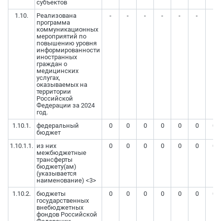
субъектов
1.10.
Реализована
-
-
-
-
-
-
-
программа
коммуникационных
мероприятий по
повышению уровня
информированности
иностранных
граждан о
медицинских
услугах,
оказываемых на
территории
Российской
Федерации за 2024
год.
1.10.1.
федеральный
0
0
0
0
0
0
0
бюджет
1.10.1.1.
из них
0
0
0
0
0
0
0
межбюджетные
трансферты
бюджету(ам)
(указывается
наименование) <3>
1.10.2.
бюджеты
0
0
0
0
0
0
0
государственных
внебюджетных
фондов Российской