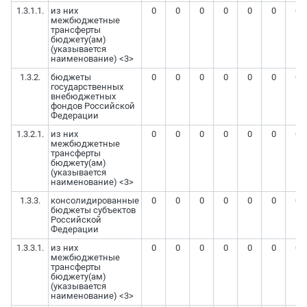
1.3.1.1.
из них
0
0
0
0
0
0
0
межбюджетные
трансферты
бюджету(ам)
(указывается
наименование) <3>
1.3.2.
бюджеты
0
0
0
0
0
0
0
государственных
внебюджетных
фондов Российской
Федерации
1.3.2.1.
из них
0
0
0
0
0
0
0
межбюджетные
трансферты
бюджету(ам)
(указывается
наименование) <3>
1.3.3.
консолидированные
0
0
0
0
0
0
0
бюджеты субъектов
Российской
Федерации
1.3.3.1.
из них
0
0
0
0
0
0
0
межбюджетные
трансферты
бюджету(ам)
(указывается
наименование) <3>