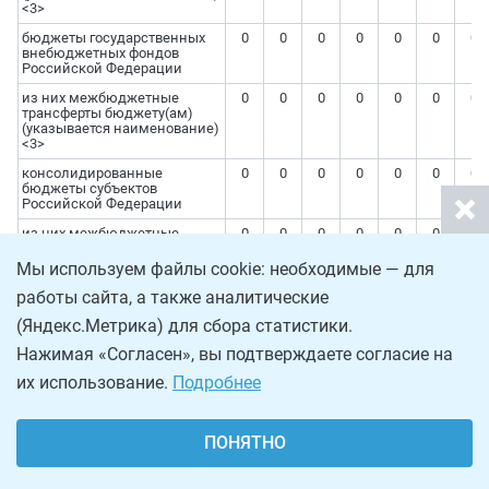
<3>
бюджеты государственных
0
0
0
0
0
0
0
внебюджетных фондов
Российской Федерации
из них межбюджетные
0
0
0
0
0
0
0
трансферты бюджету(ам)
(указывается наименование)
<3>
консолидированные
0
0
0
0
0
0
0
бюджеты субъектов
Российской Федерации
из них межбюджетные
0
0
0
0
0
0
0
трансферты бюджету(ам)
(указывается наименование)
Мы используем файлы cookie: необходимые — для
<3>
работы сайта, а также аналитические
внебюджетные источники
0
0
0
0
0
0
0
субъектов
(Яндекс.Метрика) для сбора статистики.
Нажимая «Согласен», вы подтверждаете согласие на
их использование.
Подробнее
5. Участники федерального проекта
ПОНЯТНО
N
Роль в проекте
Фамилия,
Должность
Непосред
п/
инициалы
руковод
п