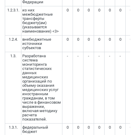
Федерации
1.2.3.1.
из них
0
0
0
0
0
0
0
межбюджетные
трансферты
бюджету(ам)
(указывается
наименование) <3>
1.2.4.
внебюджетные
0
0
0
0
0
0
0
источники
субъектов
1.3.
Разработана
-
-
-
-
-
-
-
система
мониторинга
статистических
данных
медицинских
организаций по
объему оказания
медицинских услуг
иностранным
гражданам, в том
числе в финансовом
выражении,
включая методику
расчета
показателей.
1.3.1.
федеральный
0
0
0
0
0
0
0
бюджет