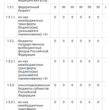
медицинских услуг.
1.5.1.
федеральный
0
30
30
30
30
30
30
бюджет
1.5.1.1.
из них
0
0
0
0
0
0
0
межбюджетные
трансферты
бюджету(ам)
(указывается
наименование) <3>
1.5.2.
бюджеты
0
0
0
0
0
0
0
государственных
внебюджетных
фондов Российской
Федерации
1.5.2.1.
из них
0
0
0
0
0
0
0
межбюджетные
трансферты
бюджету(ам)
(указывается
наименование) <3>
1.5.3.
консолидированные
0
0
0
0
0
0
0
бюджеты субъектов
Российской
Федерации
1.5.3.1.
из них
0
0
0
0
0
0
0
межбюджетные
трансферты