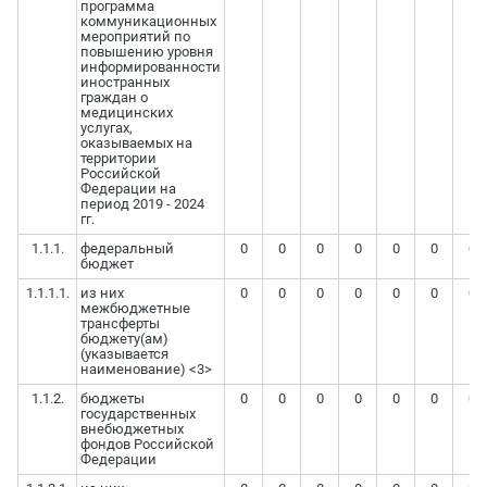
программа
коммуникационных
мероприятий по
повышению уровня
информированности
иностранных
граждан о
медицинских
услугах,
оказываемых на
территории
Российской
Федерации на
период 2019 - 2024
гг.
1.1.1.
федеральный
0
0
0
0
0
0
0
бюджет
1.1.1.1.
из них
0
0
0
0
0
0
0
межбюджетные
трансферты
бюджету(ам)
(указывается
наименование) <3>
1.1.2.
бюджеты
0
0
0
0
0
0
0
государственных
внебюджетных
фондов Российской
Федерации