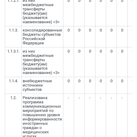
1.1.2.1.
из них
0
0
0
0
0
0
0
межбюджетные
трансферты
бюджету(ам)
(указывается
наименование) <3>
1.1.3.
консолидированные
0
0
0
0
0
0
0
бюджеты субъектов
Российской
Федерации
1.1.3.1.
из них
0
0
0
0
0
0
0
межбюджетные
трансферты
бюджету(ам)
(указывается
наименование) <3>
1.1.4.
внебюджетные
0
0
0
0
0
0
0
источники
субъектов
1.2.
Реализована
-
-
-
-
-
-
-
программа
коммуникационных
мероприятий по
повышению уровня
информированности
иностранных
граждан о
медицинских
услугах,