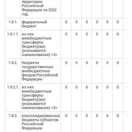
территории
Российской
Федерации за 2022
год.
1.8.1.
федеральный
0
0
0
0
0
0
0
бюджет
1.8.1.1.
из них
0
0
0
0
0
0
0
межбюджетные
трансферты
бюджету(ам)
(указывается
наименование) <3>
1.8.2.
бюджеты
0
0
0
0
0
0
0
государственных
внебюджетных
фондов Российской
Федерации
1.8.2.1.
из них
0
0
0
0
0
0
0
межбюджетные
трансферты
бюджету(ам)
(указывается
наименование) <3>
1.8.3.
консолидированные
0
0
0
0
0
0
0
бюджеты субъектов
Российской
Федерации