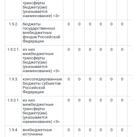
трансферты
бюджету(ам)
(указывается
наименование) <3>
1.9.2.
бюджеты
0
0
0
0
0
0
0
государственных
внебюджетных
фондов Российской
Федерации
1.9.2.1.
из них
0
0
0
0
0
0
0
межбюджетные
трансферты
бюджету(ам)
(указывается
наименование) <3>
1.9.3.
консолидированные
0
0
0
0
0
0
0
бюджеты субъектов
Российской
Федерации
1.9.3.1.
из них
0
0
0
0
0
0
0
межбюджетные
трансферты
бюджету(ам)
(указывается
наименование) <3>
1.9.4.
внебюджетные
0
0
0
0
0
0
0
источники