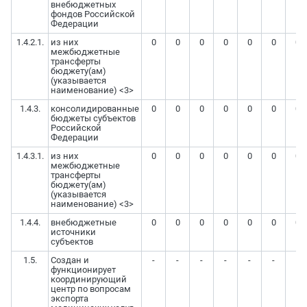
внебюджетных
фондов Российской
Федерации
1.4.2.1.
из них
0
0
0
0
0
0
0
межбюджетные
трансферты
бюджету(ам)
(указывается
наименование) <3>
1.4.3.
консолидированные
0
0
0
0
0
0
0
бюджеты субъектов
Российской
Федерации
1.4.3.1.
из них
0
0
0
0
0
0
0
межбюджетные
трансферты
бюджету(ам)
(указывается
наименование) <3>
1.4.4.
внебюджетные
0
0
0
0
0
0
0
источники
субъектов
1.5.
Создан и
-
-
-
-
-
-
-
функционирует
координирующий
центр по вопросам
экспорта