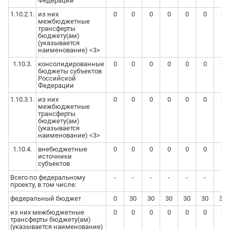
Федерации
1.10.2.1.
из них
0
0
0
0
0
0
0
межбюджетные
трансферты
бюджету(ам)
(указывается
наименование) <3>
1.10.3.
консолидированные
0
0
0
0
0
0
0
бюджеты субъектов
Российской
Федерации
1.10.3.1.
из них
0
0
0
0
0
0
0
межбюджетные
трансферты
бюджету(ам)
(указывается
наименование) <3>
1.10.4.
внебюджетные
0
0
0
0
0
0
0
источники
субъектов
Всего по федеральному
-
-
-
-
-
-
-
проекту, в том числе:
федеральный бюджет
0
30
30
30
30
30
30
из них межбюджетные
0
0
0
0
0
0
0
трансферты бюджету(ам)
(указывается наименование)