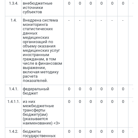
1.3.4.
внебюджетные
0
0
0
0
0
0
0
источники
субъектов
1.4.
Внедрена система
-
-
-
-
-
-
-
мониторинга
статистических
данных
медицинских
организаций по
объему оказания
медицинских услуг
иностранным
гражданам, в том
числе в финансовом
выражении,
включая методику
расчета
показателей.
1.4.1.
федеральный
0
0
0
0
0
0
0
бюджет
1.4.1.1.
из них
0
0
0
0
0
0
0
межбюджетные
трансферты
бюджету(ам)
(указывается
наименование) <3>
1.4.2.
бюджеты
0
0
0
0
0
0
0
государственных