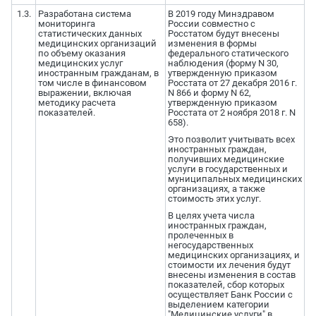
1.3.
Разработана система
В 2019 году Минздравом
мониторинга
России совместно с
статистических данных
Росстатом будут внесены
медицинских организаций
изменения в формы
по объему оказания
федерального статического
медицинских услуг
наблюдения (форму N 30,
иностранным гражданам, в
утвержденную приказом
том числе в финансовом
Росстата от 27 декабря 2016 г.
выражении, включая
N 866 и форму N 62,
методику расчета
утвержденную приказом
показателей.
Росстата от 2 ноября 2018 г. N
658).
Это позволит учитывать всех
иностранных граждан,
получивших медицинские
услуги в государственных и
муниципальных медицинских
организациях, а также
стоимость этих услуг.
В целях учета числа
иностранных граждан,
пролеченных в
негосударственных
медицинских организациях, и
стоимости их лечения будут
внесены изменения в состав
показателей, сбор которых
осуществляет Банк России с
выделением категории
"Медицинские услуги" в