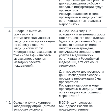
данных сведения о сборе и
передаче информации будут
проверяться
Росздравнадзором в ходе
проводимых в медицинских
организациях контрольных
мероприятий.
1.4.
Внедрена система
В 2020 - 2024 годах на
мониторинга
основании измененных форм
статистических данных
статистического наблюдения
медицинских организаций
будут осуществлены сбор и
по объему оказания
выверка данных о числе
медицинских услуг
иностранных граждан,
иностранным гражданам, в
получивших медицинские
том числе в финансовом
услуги в медицинских
выражении, включая
организациях Российской
методику расчета
Федерации, а также об их
показателей.
стоимости.
Для проверки достоверности
данных сведения о сборе и
передаче информации будут
проверяться
Росздравнадзором в ходе
проводимых в медицинских
организациях контрольных
мероприятий.
1.5.
Создан и функционирует
В 2019 году приказом
координирующий центр по
Минздрава России на
вопросам экспорта
подведомственное