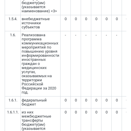
бюджету(ам)
(указывается
наименование) <3>
1.5.4.
внебюджетные
0
0
0
0
0
0
0
источники
субъектов
1.6.
Реализована
-
-
-
-
-
-
-
программа
коммуникационных
мероприятий по
повышению уровня
информированности
иностранных
граждан о
медицинских
услугах,
оказываемых на
территории
Российской
Федерации за 2020
год.
1.6.1.
федеральный
0
0
0
0
0
0
0
бюджет
1.6.1.1.
из них
0
0
0
0
0
0
0
межбюджетные
трансферты
бюджету(ам)
(указывается