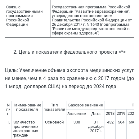
Связь с
Государственная программа Российской
государственными
Федерации "Развитие здравоохранения",
программами
утвержденная постановлением
Российской
Правительства Российской Федерации от
Федерации
26 декабря 2017 г. N 1640 (подпрограмма
"Развитие международных отношений в
сфере охраны здоровья")
2. Цель и показатели федерального проекта <*>
Цель: Увеличение объема экспорта медицинских услуг
не менее, чем в 4 раза по сравнению с 2017 годом (до
1 млрд. долларов США) на период до 2024 года.
N
Наименование
Тип
Базовое значение
Пер
п/
показателя
показателя
2018
2019
2020
п
Значение
Дата
1.
Количество
Основной
300
31
432
564
696
пролеченных
декабря
иностранных
2017 г.
граждан