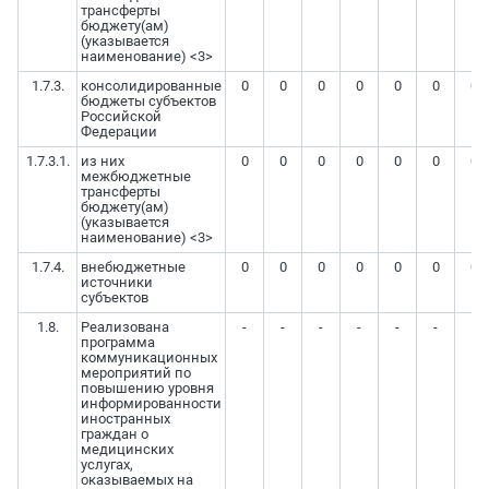
трансферты
бюджету(ам)
(указывается
наименование) <3>
1.7.3.
консолидированные
0
0
0
0
0
0
0
бюджеты субъектов
Российской
Федерации
1.7.3.1.
из них
0
0
0
0
0
0
0
межбюджетные
трансферты
бюджету(ам)
(указывается
наименование) <3>
1.7.4.
внебюджетные
0
0
0
0
0
0
0
источники
субъектов
1.8.
Реализована
-
-
-
-
-
-
-
программа
коммуникационных
мероприятий по
повышению уровня
информированности
иностранных
граждан о
медицинских
услугах,
оказываемых на