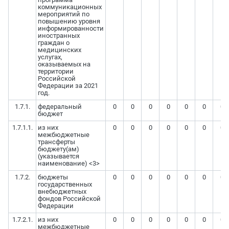
коммуникационных
мероприятий по
повышению уровня
информированности
иностранных
граждан о
медицинских
услугах,
оказываемых на
территории
Российской
Федерации за 2021
год.
1.7.1.
федеральный
0
0
0
0
0
0
0
бюджет
1.7.1.1.
из них
0
0
0
0
0
0
0
межбюджетные
трансферты
бюджету(ам)
(указывается
наименование) <3>
1.7.2.
бюджеты
0
0
0
0
0
0
0
государственных
внебюджетных
фондов Российской
Федерации
1.7.2.1.
из них
0
0
0
0
0
0
0
межбюджетные