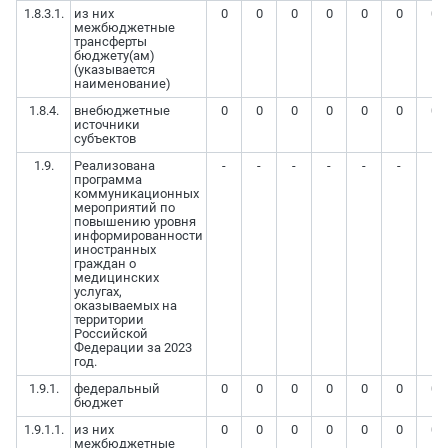
1.8.3.1.
из них
0
0
0
0
0
0
0
межбюджетные
трансферты
бюджету(ам)
(указывается
наименование)
1.8.4.
внебюджетные
0
0
0
0
0
0
0
источники
субъектов
1.9.
Реализована
-
-
-
-
-
-
-
программа
коммуникационных
мероприятий по
повышению уровня
информированности
иностранных
граждан о
медицинских
услугах,
оказываемых на
территории
Российской
Федерации за 2023
год.
1.9.1.
федеральный
0
0
0
0
0
0
0
бюджет
1.9.1.1.
из них
0
0
0
0
0
0
0
межбюджетные