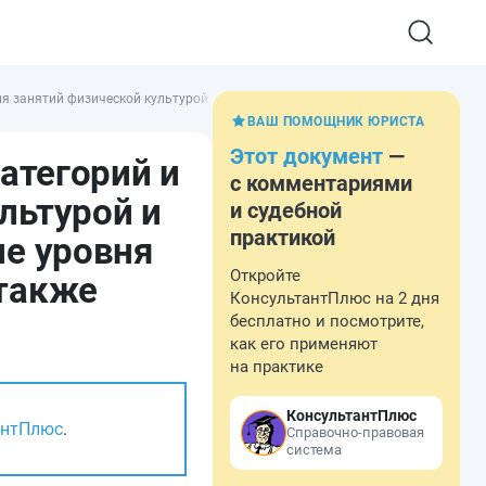
для занятий физической культурой и спортом, массовым спортом, в том числ
ВАШ ПОМОЩНИК ЮРИСТА
Этот документ
—
атегорий и
с комментариями
льтурой и
и судебной
практикой
ие уровня
Откройте
 также
КонсультантПлюс на 2 дня
бесплатно и посмотрите,
как его применяют
на практике
КонсультантПлюс
антПлюс
.
Справочно-правовая
система