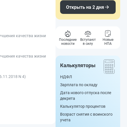
Открыть на 2 дня
учшения качества жизни
Последние
Вступают
Новые
новости
в силу
НПА
учшения качества жизни
Калькуляторы
.11.2018 N 4)
НДФЛ
Зарплата по окладу
Дата нового отпуска после
декрета
Калькулятор процентов
Возраст снятия с воинского
учета