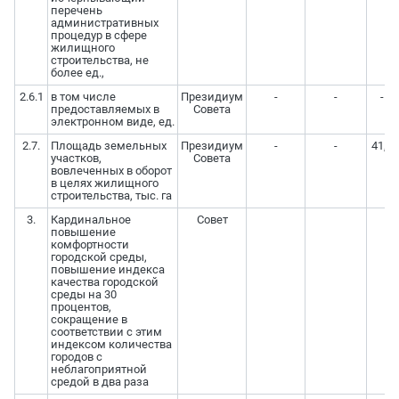
перечень
административных
процедур в сфере
жилищного
строительства, не
более ед.,
2.6.1
в том числе
Президиум
-
-
-
предоставляемых в
Совета
электронном виде, ед.
2.7.
Площадь земельных
Президиум
-
-
41,3
участков,
Совета
вовлеченных в оборот
в целях жилищного
строительства, тыс. га
3.
Кардинальное
Совет
повышение
комфортности
городской среды,
повышение индекса
качества городской
среды на 30
процентов,
сокращение в
соответствии с этим
индексом количества
городов с
неблагоприятной
средой в два раза