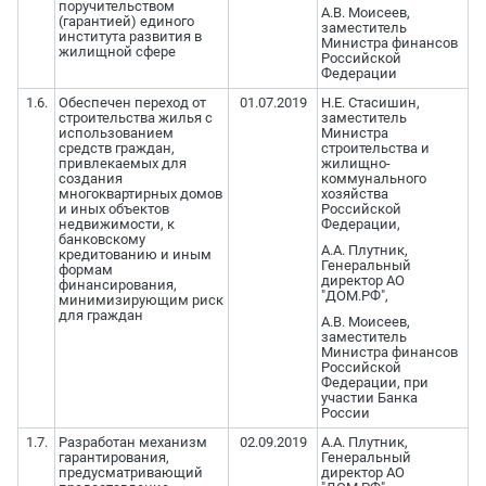
поручительством
А.В. Моисеев,
(гарантией) единого
заместитель
института развития в
Министра финансов
жилищной сфере
Российской
Федерации
1.6.
Обеспечен переход от
01.07.2019
Н.Е. Стасишин,
строительства жилья с
заместитель
использованием
Министра
средств граждан,
строительства и
привлекаемых для
жилищно-
создания
коммунального
многоквартирных домов
хозяйства
и иных объектов
Российской
недвижимости, к
Федерации,
банковскому
А.А. Плутник,
кредитованию и иным
Генеральный
формам
директор АО
финансирования,
"ДОМ.РФ",
минимизирующим риск
для граждан
А.В. Моисеев,
заместитель
Министра финансов
Российской
Федерации, при
участии Банка
России
1.7.
Разработан механизм
02.09.2019
А.А. Плутник,
гарантирования,
Генеральный
предусматривающий
директор АО