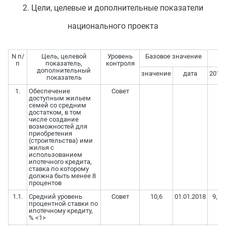
2. Цели, целевые и дополнительные показатели
национального проекта
N п/
Цель, целевой
Уровень
Базовое значение
п
показатель,
контроля
дополнительный
значение
дата
2018
показатель
1.
Обеспечение
Совет
доступным жильем
семей со средним
достатком, в том
числе создание
возможностей для
приобретения
(строительства) ими
жилья с
использованием
ипотечного кредита,
ставка по которому
должна быть менее 8
процентов
1.1.
Средний уровень
Совет
10,6
01.01.2018
9,5
процентной ставки по
ипотечному кредиту,
% <1>