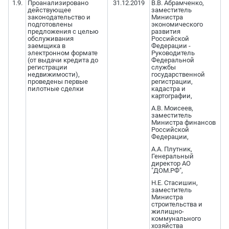
1.9.
Проанализировано
31.12.2019
В.В. Абрамченко,
действующее
заместитель
законодательство и
Министра
подготовлены
экономического
предложения с целью
развития
обслуживания
Российской
заемщика в
Федерации -
электронном формате
Руководитель
(от выдачи кредита до
Федеральной
регистрации
службы
недвижимости),
государственной
проведены первые
регистрации,
пилотные сделки
кадастра и
картографии,
А.В. Моисеев,
заместитель
Министра финансов
Российской
Федерации,
А.А. Плутник,
Генеральный
директор АО
"ДОМ.РФ",
Н.Е. Стасишин,
заместитель
Министра
строительства и
жилищно-
коммунального
хозяйства