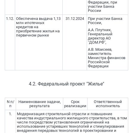
Федерации, при
участии Банка
России
1.12.
Обеспечена выдача 1,13
31.12.2024
При участии Банка
млн ипотечных
России,
кредитов на
А.А. Плутник,
приобретение жилья на
Генеральный
первичном рынке
директор АО
"ДОМ.РФ",
А.В. Моисеев,
заместитель
Министра финансов
Российской
Федерации
4.2. Федеральный проект "Жилье"
N п/
Наименование задачи,
Срок
Ответственный
п
результата
реализации
исполнитель
1.
Модернизация строительной отрасли и повышение
качества индустриального жилищного строительства, в том
числе посредством установления ограничений на
использование устаревших технологий и стимулирования
внедрения передовых технологий в проектировании и