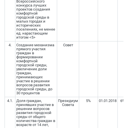
Всероссийского
конкурса лучших
проектов создания
комфортной
городской среды в
малых городах и
исторических
поселениях, не менее
ед. нарастающим
итогом <5>
4.
Создание механизма
Совет
прямого участия
граждан в
формировании
комфортной
городской среды,
увеличение доли
граждан,
принимающих
участие в решении
вопросов развития
городской среды, до
30 процентов
4.1.
Доля граждан,
Президиум
5%
01.01.2018
6%
принявших участие в
Совета
решении вопросов
развития городской
среды от общего
количества граждан в
возрасте от 14 лет,