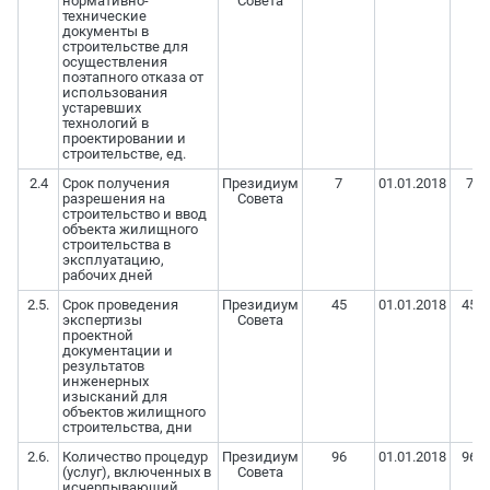
нормативно-
Совета
технические
документы в
строительстве для
осуществления
поэтапного отказа от
использования
устаревших
технологий в
проектировании и
строительстве, ед.
2.4
Срок получения
Президиум
7
01.01.2018
7
разрешения на
Совета
строительство и ввод
объекта жилищного
строительства в
эксплуатацию,
рабочих дней
2.5.
Срок проведения
Президиум
45
01.01.2018
45
экспертизы
Совета
проектной
документации и
результатов
инженерных
изысканий для
объектов жилищного
строительства, дни
2.6.
Количество процедур
Президиум
96
01.01.2018
96
(услуг), включенных в
Совета
исчерпывающий