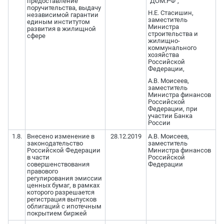
предоставление
"ДОМ.РФ",
поручительства, выдачу
Н.Е. Стасишин,
независимой гарантии
заместитель
единым институтом
Министра
развития в жилищной
строительства и
сфере
жилищно-
коммунального
хозяйства
Российской
Федерации,
А.В. Моисеев,
заместитель
Министра финансов
Российской
Федерации, при
участии Банка
России
1.8.
Внесено изменение в
28.12.2019
А.В. Моисеев,
законодательство
заместитель
Российской Федерации
Министра финансов
в части
Российской
совершенствования
Федерации
правового
регулирования эмиссии
ценных бумаг, в рамках
которого разрешается
регистрация выпусков
облигаций с ипотечным
покрытием биржей