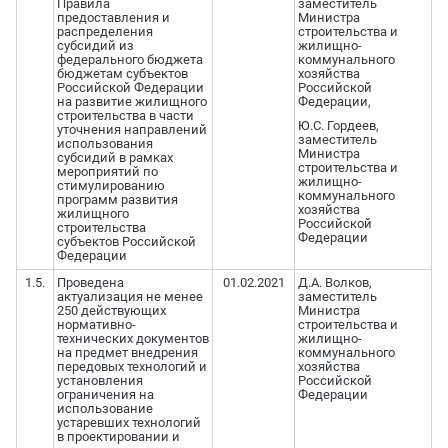
Правила
заместитель
предоставления и
Министра
распределения
строительства и
субсидий из
жилищно-
федерального бюджета
коммунального
бюджетам субъектов
хозяйства
Российской Федерации
Российской
на развитие жилищного
Федерации,
строительства в части
Ю.С. Гордеев,
уточнения направлений
заместитель
использования
Министра
субсидий в рамках
строительства и
мероприятий по
жилищно-
стимулированию
коммунального
программ развития
хозяйства
жилищного
Российской
строительства
Федерации
субъектов Российской
Федерации
1.5.
Проведена
01.02.2021
Д.А. Волков,
актуализация не менее
заместитель
250 действующих
Министра
нормативно-
строительства и
технических документов
жилищно-
на предмет внедрения
коммунального
передовых технологий и
хозяйства
установления
Российской
ограничения на
Федерации
использование
устаревших технологий
в проектировании и