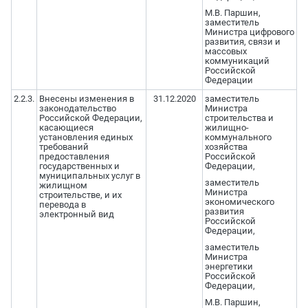
М.В. Паршин,
заместитель
Министра цифрового
развития, связи и
массовых
коммуникаций
Российской
Федерации
2.2.3.
Внесены изменения в
31.12.2020
заместитель
законодательство
Министра
Российской Федерации,
строительства и
касающиеся
жилищно-
установления единых
коммунального
требований
хозяйства
предоставления
Российской
государственных и
Федерации,
муниципальных услуг в
заместитель
жилищном
Министра
строительстве, и их
экономического
перевода в
развития
электронный вид
Российской
Федерации,
заместитель
Министра
энергетики
Российской
Федерации,
М.В. Паршин,