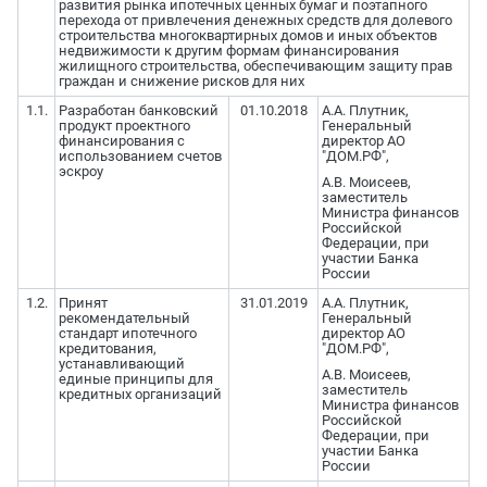
развития рынка ипотечных ценных бумаг и поэтапного
перехода от привлечения денежных средств для долевого
строительства многоквартирных домов и иных объектов
недвижимости к другим формам финансирования
жилищного строительства, обеспечивающим защиту прав
граждан и снижение рисков для них
1.1.
Разработан банковский
01.10.2018
А.А. Плутник,
продукт проектного
Генеральный
финансирования с
директор АО
использованием счетов
"ДОМ.РФ",
эскроу
А.В. Моисеев,
заместитель
Министра финансов
Российской
Федерации, при
участии Банка
России
1.2.
Принят
31.01.2019
А.А. Плутник,
рекомендательный
Генеральный
стандарт ипотечного
директор АО
кредитования,
"ДОМ.РФ",
устанавливающий
А.В. Моисеев,
единые принципы для
заместитель
кредитных организаций
Министра финансов
Российской
Федерации, при
участии Банка
России