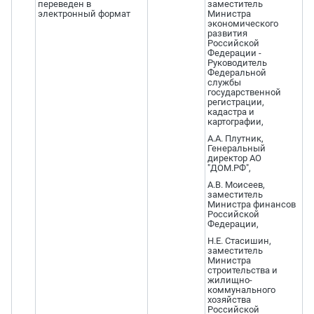
переведен в
заместитель
электронный формат
Министра
экономического
развития
Российской
Федерации -
Руководитель
Федеральной
службы
государственной
регистрации,
кадастра и
картографии,
А.А. Плутник,
Генеральный
директор АО
"ДОМ.РФ",
А.В. Моисеев,
заместитель
Министра финансов
Российской
Федерации,
Н.Е. Стасишин,
заместитель
Министра
строительства и
жилищно-
коммунального
хозяйства
Российской