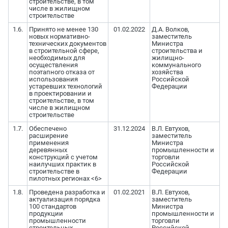
строительстве, в том
числе в жилищном
строительстве
1.6.
Принято не менее 130
01.02.2022
Д.А. Волков,
новых нормативно-
заместитель
технических документов
Министра
в строительной сфере,
строительства и
необходимых для
жилищно-
осуществления
коммунального
поэтапного отказа от
хозяйства
использования
Российской
устаревших технологий
Федерации
в проектировании и
строительстве, в том
числе в жилищном
строительстве
1.7.
Обеспечено
31.12.2024
В.Л. Евтухов,
расширение
заместитель
применения
Министра
деревянных
промышленности и
конструкций с учетом
торговли
наилучших практик в
Российской
строительстве в
Федерации
пилотных регионах <6>
1.8.
Проведена разработка и
01.02.2021
В.Л. Евтухов,
актуализация порядка
заместитель
100 стандартов
Министра
продукции
промышленности и
промышленности
торговли
строительных
Российской