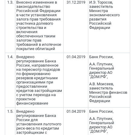
1.3.
Внесено изменение в
31.12.2019
И.Э. Торосов,
законодательство
заместитель
Российской Федерации
Министра
в части установления
экономического
залога прав требования
развития
участника долевого
Российской
строительства и
Федерации
включения
обеспеченных таким
залогом прав
требований в ипотечное
покрытие облигаций
1.4.
Внедрено
01.04.2019
Банк России,
регулирование Банка
А.А. Плутник,
России, направленное
Генеральный
на пересмотр подходов
директор АО
по формированию
"ДОМ.РФ",
резервов кредитными
организациями при
А.В. Моисеев,
предоставлении
заместитель
кредитов застройщикам
Министра финансов
с учетом перехода на
Российской
проектное
Федерации
финансирование
1.5.
Внедрено
01.04.2019
Банк России,
регулирование Банка
А.А. Плутник,
России для
Генеральный
установления льготного
директор АО
риск-веса по кредитам
"ДОМ.РФ",
застройщикам с