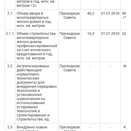
метров в год, млн. кв.
метров <2>
2.1.
Объем ввода в
Президиум
46,2
01.01.2018
49,7
многоквартирных
Совета
<*>
жилых домах в год,
млн. кв. метров
2.1.1.
Объем строительства
Президиум
16,3
01.01.2018
23,6
многоквартирных
Совета
жилых домов,
профинансированный
за счет ипотечного
кредитования в год,
млн. кв. метров
2.2.
Актуализированы
Президиум
-
-
86
действующие
Совета
нормативно-
технические
документы для
внедрения передовых
технологий и
установления
ограничения на
использование
устаревших
технологий в
проектировании и
строительстве, ед.
2.3.
Внедрены новые
Президиум
-
-
47