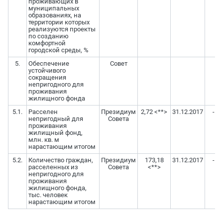
проживающих в
муниципальных
образованиях, на
территории которых
реализуются проекты
по созданию
комфортной
городской среды, %
5.
Обеспечение
Совет
устойчивого
сокращения
непригодного для
проживания
жилищного фонда
5.1.
Расселен
Президиум
2,72 <**>
31.12.2017
-
непригодный для
Совета
проживания
жилищный фонд,
млн. кв. м
нарастающим итогом
5.2.
Количество граждан,
Президиум
173,18
31.12.2017
-
расселенных из
Совета
<**>
непригодного для
проживания
жилищного фонда,
тыс. человек
нарастающим итогом