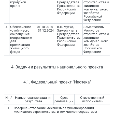
городской
Председателя
строительства и
среды
Правительства
жилищно-
Российской
коммунального
Федерации
хозяйства
Российской
Федерации
4.
Обеспечение
01.10.2018 -
В.Л. Мутко,
Заместитель
устойчивого
31.12.2024
Заместитель
Министра
сокращения
Председателя
строительства и
непригодного
Правительства
жилищно-
для
Российской
коммунального
проживания
Федерации
хозяйства
жилищного
Российской
фонда
Федерации
4. Задачи и результаты национального проекта
4.1. Федеральный проект "Ипотека"
N п/
Наименование задачи,
Срок
Ответственный
п
результата
реализации
исполнитель
1.
Совершенствование механизмов финансирования
жилищного строительства, в том числе посредством