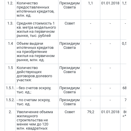
1.2.
Количество
Президиум
1,1
01.01.2018
1,53
предоставленных
Совета
ипотечных кредитов,
млн. ед.
1.3.
Средняя стоимость 1
Совет
-
-
-
кв. метра модельного
жилья на первичном
рынке, тыс. рублей
1.4
Объем выдачи
Президиум
-
-
0,50
ипотечных кредитов
Совета
на приобретение
жилья на первичном
рынке, млн. ед.
1.5
Количество
Президиум
-
-
действующих
Совета
договоров долевого
участия:
1.5.1.
- без счетов эскроу,
Президиум
-
-
682
тыс. ед.;
Совета
1.5.2.
- по счетам эскроу,
Президиум
-
-
7
тыс. ед.
Совета
2.
Увеличение объема
Совет
79,2
01.01.2018
86
жилищного
<*>
строительства не
менее чем до 120
млн. квадратных