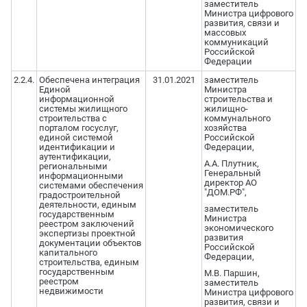
заместитель
Министра цифрового
развития, связи и
массовых
коммуникаций
Российской
Федерации
2.2.4.
Обеспечена интеграция
31.01.2021
заместитель
Единой
Министра
информационной
строительства и
системы жилищного
жилищно-
строительства с
коммунального
порталом госуслуг,
хозяйства
единой системой
Российской
идентификации и
Федерации,
аутентификации,
А.А. Плутник,
региональными
Генеральный
информационными
директор АО
системами обеспечения
"ДОМ.РФ",
градостроительной
деятельности, единым
заместитель
государственным
Министра
реестром заключений
экономического
экспертизы проектной
развития
документации объектов
Российской
капитального
Федерации,
строительства, единым
государственным
М.В. Паршин,
реестром
заместитель
недвижимости
Министра цифрового
развития, связи и