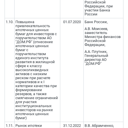
Российской
Федерации, при
участии Банка
России
1.10.
Повышена
01.07.2020
Банк России,
привлекательность
А.В. Моисеев,
ипотечных ценных
заместитель
бумаг для инвесторов с
Министра финансов
поручительством АО
Российской
"ДОМ.РФ" (отнесение
Федерации,
ипотечных ценных
бумаг с
А.А. Плутник,
поручительством
Генеральный
единого института
директор АО
развития в жилищной
"ДОМ.РФ"
сфере к классу
высоколиквидных
активов с низким
риском при расчете
нормативов и к I
категории качества при
формировании
резервов, а также
смягчение ограничений
для участия
институциональных
инвесторов на рынке
ипотечных ценных
бумаг)
1.11.
Рынок ипотеки
31.12.2022
В.В. Абрамченко,