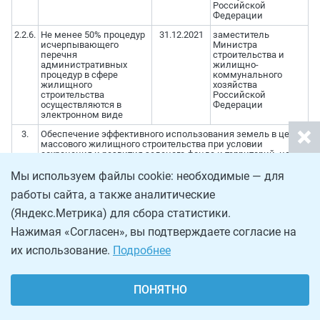
Российской
Федерации
2.2.6.
Не менее 50% процедур
31.12.2021
заместитель
исчерпывающего
Министра
перечня
строительства и
административных
жилищно-
процедур в сфере
коммунального
жилищного
хозяйства
строительства
Российской
осуществляются в
Федерации
электронном виде
3.
Обеспечение эффективного использования земель в целях
массового жилищного строительства при условии
сохранения и развития зеленого фонда и территорий, на
которых располагаются природные объекты, имеющие
экологическое, историко-культурное, рекреационное,
Мы используем файлы cookie: необходимые — для
оздоровительное и иное ценное значение
работы сайта, а также аналитические
3.1.
Внесены изменения в
31.12.2018
статс-секретарь -
(Яндекс.Метрика) для сбора статистики.
законодательство
заместитель
Российской Федерации,
Министра
Нажимая «Согласен», вы подтверждаете согласие на
предусматривающие
строительства и
упрощение механизма
жилищно-
их использование.
Подробнее
изъятия земельных
коммунального
участков в целях
хозяйства
реализации проектов
Российской
комплексного
Федерации
ПОНЯТНО
устойчивого развития
территорий