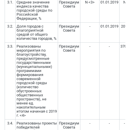
3.1.
Среднее значение
Президиум
N <3>
01.01.2019
N
индекса качества
Совета
городской среды по
Российской
Федерации, %
3.2.
Доля городов с
Президиум
-
01.01.2019
20%
благоприятной
Совета
средой от общего
количества городов, %
3.3.
Реализованы
Президиум
-
-
3700
мероприятия по
Совета
благоустройству,
предусмотренные
государственными
(муниципальными)
программами
формирования
современной
городской среды
(количество
обустроенных
общественных
пространств), не
менее ед.
накопительным
итогом начиная с 2019
г. <4>
3.4.
Реализованы проекты
Президиум
-
-
-
победителей
Совета