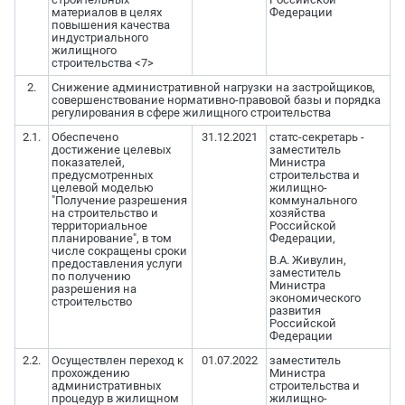
материалов в целях
Федерации
повышения качества
индустриального
жилищного
строительства <7>
2.
Снижение административной нагрузки на застройщиков,
совершенствование нормативно-правовой базы и порядка
регулирования в сфере жилищного строительства
2.1.
Обеспечено
31.12.2021
статс-секретарь -
достижение целевых
заместитель
показателей,
Министра
предусмотренных
строительства и
целевой моделью
жилищно-
"Получение разрешения
коммунального
на строительство и
хозяйства
территориальное
Российской
планирование", в том
Федерации,
числе сокращены сроки
В.А. Живулин,
предоставления услуги
заместитель
по получению
Министра
разрешения на
экономического
строительство
развития
Российской
Федерации
2.2.
Осуществлен переход к
01.07.2022
заместитель
прохождению
Министра
административных
строительства и
процедур в жилищном
жилищно-