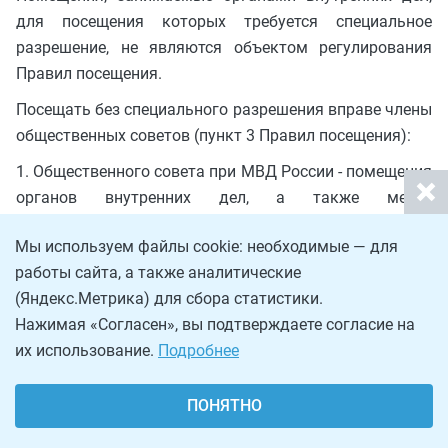
для посещения которых требуется специальное
разрешение, не являются объектом регулирования
Правил посещения.
Посещать без специального разрешения вправе члены
общественных советов (пункт 3 Правил посещения):
1. Общественного совета при МВД России - помещения
органов внутренних дел, а также места
принудительного содержания.
Мы используем файлы cookie: необходимые — для
2. Общественных советов при территориальных
работы сайта, а также аналитические
органах МВД России - помещения территориальных
(Яндекс.Метрика) для сбора статистики.
органов МВД России, при которых они образованы, а
Нажимая «Согласен», вы подтверждаете согласие на
также подчиненных им территориальных органов
их использование.
Подробнее
МВД России, и подведомственные территориальным
органам МВД России места принудительного
ПОНЯТНО
содержания.