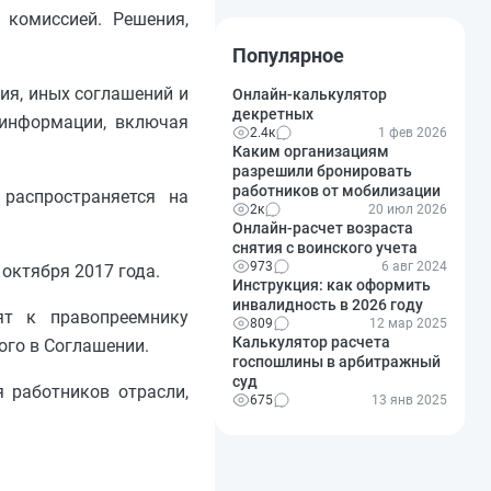
 комиссией. Решения,
Популярное
ия, иных соглашений и
Онлайн-калькулятор
декретных
 информации, включая
2.4к
1 фев 2026
Каким организациям
разрешили бронировать
работников от мобилизации
 распространяется на
2к
20 июл 2026
Онлайн-расчет возраста
снятия с воинского учета
973
6 авг 2024
октября 2017 года.
Инструкция: как оформить
инвалидность в 2026 году
ят к правопреемнику
809
12 мар 2025
Калькулятор расчета
ого в Соглашении.
госпошлины в арбитражный
суд
я работников отрасли,
675
13 янв 2025