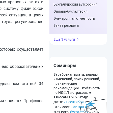
ных правовых актах и
Бухгалтерский аутсорсинг
ю систему физической
Онлайн-бухгалтерия
кой ситуации, в целях
Электронная отчетность
 труда, регулирования
Заказ рекламы
Еще 3 услуги
которых осуществляет
Семинары
ьных образовательных
Заработная плата: анализ
изменений, поиск решений,
ределенном статьей 34
практические
рекомендации. Отчётность
по НДФЛ и страховым
взносам в 2026 году
ния является Профсоюз
Дата:
21 сентября 2026
Стоимость:
35 900
₽
Для кого:
бухгалтеру