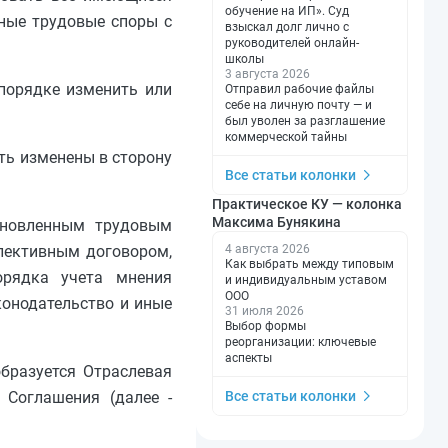
обучение на ИП». Суд
вные трудовые споры с
взыскал долг лично с
руководителей онлайн-
школы
3 августа 2026
 порядке изменить или
Отправил рабочие файлы
себе на личную почту — и
был уволен за разглашение
коммерческой тайны
ть изменены в сторону
Все статьи колонки
Практическое КУ — колонка
Максима Бунякина
ановленным трудовым
лективным договором,
4 августа 2026
Как выбрать между типовым
орядка учета мнения
и индивидуальным уставом
ООО
конодательство и иные
31 июля 2026
Выбор формы
реорганизации: ключевые
аспекты
бразуется Отраслевая
 Соглашения (далее -
Все статьи колонки