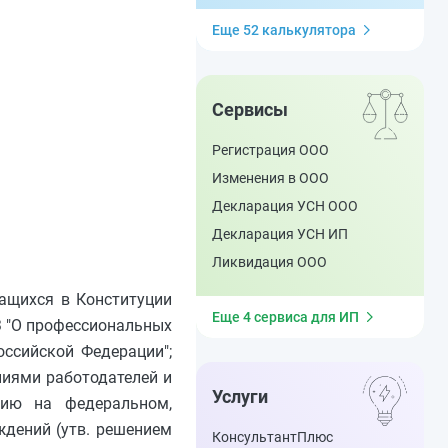
Еще 52 калькулятора
Сервисы
Регистрация ООО
Изменения в ООО
Декларация УСН ООО
Декларация УСН ИП
Ликвидация ООО
жащихся в Конституции
Еще 4 сервиса для ИП
З "О профессиональных
оссийской Федерации";
иями работодателей и
Услуги
нию на федеральном,
ждений (утв. решением
КонсультантПлюс