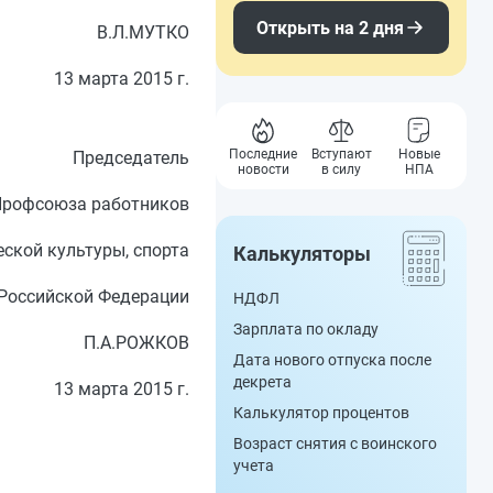
Открыть на 2 дня
В.Л.МУТКО
13 марта 2015 г.
Последние
Вступают
Новые
Председатель
новости
в силу
НПА
Профсоюза работников
ской культуры, спорта
Калькуляторы
 Российской Федерации
НДФЛ
Зарплата по окладу
П.А.РОЖКОВ
Дата нового отпуска после
декрета
13 марта 2015 г.
Калькулятор процентов
Возраст снятия с воинского
учета