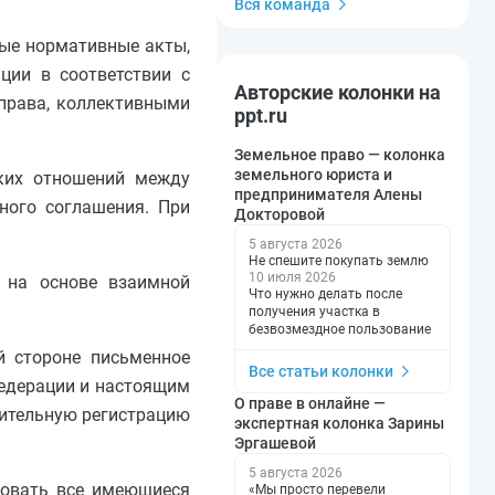
Вся команда
ные нормативные акты,
ции в соответствии с
Авторские колонки на
права, коллективными
ppt.ru
Земельное право — колонка
земельного юриста и
ских отношений между
предпринимателя Алены
ного соглашения. При
Докторовой
5 августа 2026
Не спешите покупать землю
10 июля 2026
о на основе взаимной
Что нужно делать после
получения участка в
безвозмездное пользование
й стороне письменное
Все статьи колонки
Федерации и настоящим
О праве в онлайне —
ительную регистрацию
экспертная колонка Зарины
Эргашевой
5 августа 2026
ьзовать все имеющиеся
«Мы просто перевели