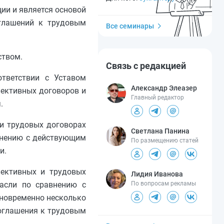
ии и является основой
оглашений к трудовым
Все семинары
ством.
Связь с редакцией
ответствии с Уставом
Александр Элеазер
лективных договоров и
Главный редактор
.
 и трудовых договорах
Светлана Панина
внению с действующим
По размещению статей
и.
лективных и трудовых
Лидия Иванова
расли по сравнению с
По вопросам рекламы
дновременно несколько
соглашения к трудовым