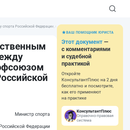
 спорта Российской Федерации, между Министерством спорта Российской Фед
ВАШ ПОМОЩНИК ЮРИСТА
Этот документ
—
мственным
с комментариями
между
и судебной
практикой
рофсоюзом
Откройте
Российской
КонсультантПлюс на 2 дня
бесплатно и посмотрите,
как его применяют
на практике
КонсультантПлюс
Министр спорта
Справочно-правовая
система
Российской Федерации