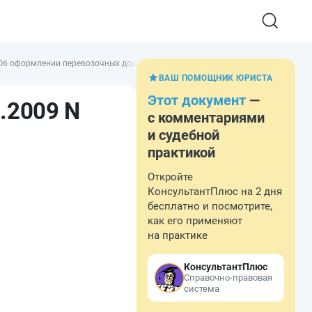
Об оформлении перевозочных документов с указанием кодов Гармонизирова
ВАШ ПОМОЩНИК ЮРИСТА
Этот документ
—
.2009 N
с комментариями
и судебной
практикой
Откройте
КонсультантПлюс на 2 дня
бесплатно и посмотрите,
как его применяют
на практике
КонсультантПлюс
Справочно-правовая
система