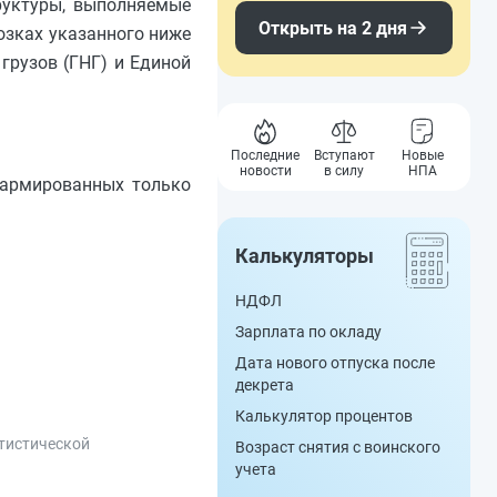
труктуры, выполняемые
Открыть на 2 дня
озках указанного ниже
рузов (ГНГ) и Единой
Последние
Вступают
Новые
новости
в силу
НПА
и армированных только
Калькуляторы
НДФЛ
Зарплата по окладу
Дата нового отпуска после
декрета
Калькулятор процентов
тистической
Возраст снятия с воинского
учета