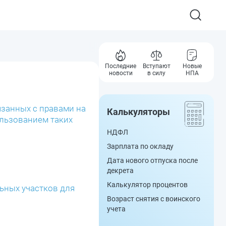
Последние
Вступают
Новые
новости
в силу
НПА
язанных с правами на
Калькуляторы
ользованием таких
НДФЛ
Зарплата по окладу
Дата нового отпуска после
декрета
Калькулятор процентов
ьных участков для
Возраст снятия с воинского
учета