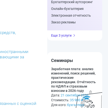
Бухгалтерский аутсорсинг
Онлайн-бухгалтерия
Электронная отчетность
Заказ рекламы
средств,
Еще 3 услуги
й иностранными
живающими за
Семинары
Заработная плата: анализ
изменений, поиск решений,
практические
рекомендации. Отчётность
по НДФЛ и страховым
взносам в 2026 году
Дата:
21 сентября 2026
Стоимость:
35 900
₽
вязанных с оценкой
Для кого:
бухгалтеру