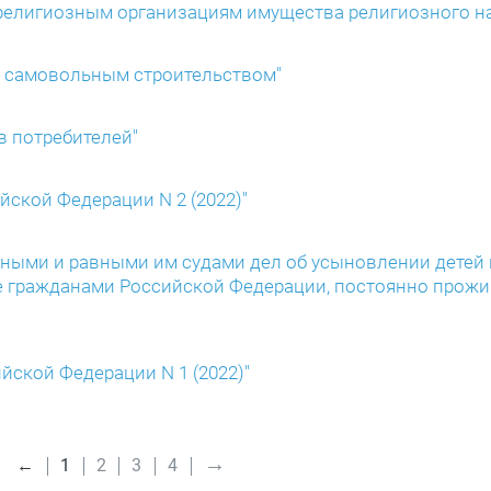
 религиозным организациям имущества религиозного н
с самовольным строительством"
в потребителей"
йской Федерации N 2 (2022)"
стными и равными им судами дел об усыновлении дете
же гражданами Российской Федерации, постоянно про
йской Федерации N 1 (2022)"
→
←
1
2
3
4