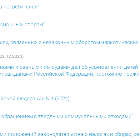
в потребителей"
енсионным спорам"
ниях, связанных с незаконным оборотом наркотических 
 22.12.2025)
стными и равными им судами дел об усыновлении дете
же гражданами Российской Федерации, постоянно про
йской Федерации N 1 (2024)"
 с обращением с твердыми коммунальными отходами"
и положений законодательства о налогах и сборах, с