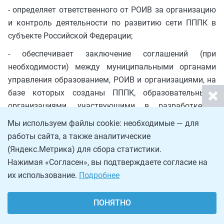
- определяет ответственного от РОИВ за организацию
и контроль деятельности по развитию сети ПППК в
субъекте Российской Федерации;
- обеспечивает заключение соглашений (при
необходимости) между муниципальными органами
управления образованием, РОИВ и организациями, на
базе которых созданы ПППК, образовательными
организациями, участвующими в разработке и
реализации программ для обучающихся в ПППК, о
Мы используем файлы cookie: необходимые — для
взаимодействии и совместной реализации
работы сайта, а также аналитические
мероприятий, направленных на организационное и
(Яндекс.Метрика) для сбора статистики.
научно-методическое сопровождение развития сети
Нажимая «Согласен», вы подтверждаете согласие на
ПППК в субъекте Российской Федерации;
их использование.
Подробнее
- разрабатывает комплекс мер ("дорожная карта") по
созданию и развитию сети ПППК, который
ПОНЯТНО
устанавливает роль, функции, права, ответственность