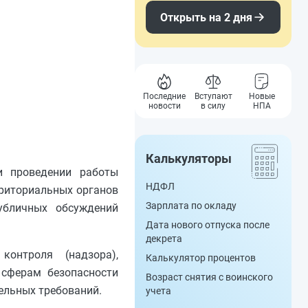
Открыть на 2 дня
Последние
Вступают
Новые
новости
в силу
НПА
Калькуляторы
и проведении работы
НДФЛ
рриториальных органов
Зарплата по окладу
убличных обсуждений
Дата нового отпуска после
декрета
онтроля (надзора),
Калькулятор процентов
 сферам безопасности
Возраст снятия с воинского
ельных требований.
учета