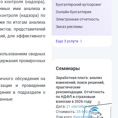
о контроля (надзора),
Бухгалтерский аутсорсинг
димых ими анализа и
Онлайн-бухгалтерия
контроля (надзора) по
Электронная отчетность
же по итогам анализа
Заказ рекламы
ктов, представителей
ний, для эффективного
Еще 3 услуги
спользованием сводных
одержания проверочных
Семинары
Заработная плата: анализ
личного обсуждения на
изменений, поиск решений,
изации и проведении
практические
дения в подразделе о
рекомендации. Отчётность
по НДФЛ и страховым
анные:
взносам в 2026 году
Дата:
21 сентября 2026
Стоимость:
35 900
₽
Для кого:
бухгалтеру