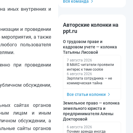
Вся команда
на иных внутренних и
Авторские колонки на
анизации и проведении
ppt.ru
 мероприятия, а также
О трудовом праве и
любого пользователя
кадровом учете — колонка
елями.
Татьяны Лисовой
7 августа 2026
енно при проведении
В МАКС читатели проявили
интерес к теме cookie
6 августа 2026
Зарплата сотрудника — не
коммерческая тайна
публичном обсуждении,
Все статьи колонки
Земельное право — колонка
ьных сайтах органов
земельного юриста и
ольным лицам и иным
предпринимателя Алены
Докторовой
личном обсуждении, а
6 августа 2026
альные сайты органов
Почему аренда иногда