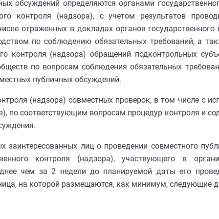
ных обсуждений определяются органами государственног
го контроля (надзора), с учетом результатов прово
исле отраженных в докладах органов государственного 
одством по соблюдению обязательных требований, а так
го контроля (надзора) обращений подконтрольных субъе
ообществ по вопросам соблюдения обязательных требова
вместных публичных обсуждений.
онтроля (надзора) совместных проверок, в том числе с и
в), по соответствующим вопросам процедур контроля и с
суждения.
ых заинтересованных лиц о проведении совместного пуб
венного контроля (надзора), участвующего в орган
зднее чем за 2 недели до планируемой даты его прове
ница, на которой размещаются, как минимум, следующие д