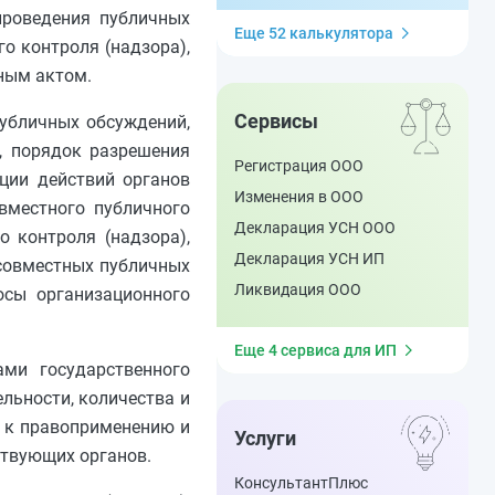
проведения публичных
Еще 52 калькулятора
о контроля (надзора),
ным актом.
Сервисы
убличных обсуждений,
, порядок разрешения
Регистрация ООО
ции действий органов
Изменения в ООО
вместного публичного
Декларация УСН ООО
о контроля (надзора),
Декларация УСН ИП
 совместных публичных
Ликвидация ООО
осы организационного
Еще 4 сервиса для ИП
ами государственного
льности, количества и
а к правоприменению и
Услуги
ствующих органов.
КонсультантПлюс