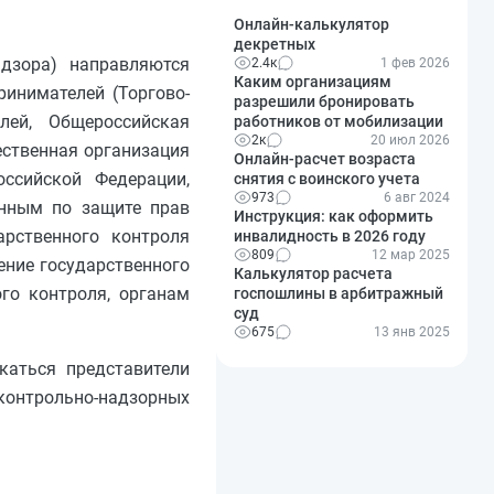
Онлайн-калькулятор
декретных
адзора) направляются
2.4к
1 фев 2026
Каким организациям
инимателей (Торгово-
разрешили бронировать
лей, Общероссийская
работников от мобилизации
2к
20 июл 2026
ственная организация
Онлайн-расчет возраста
оссийской Федерации,
снятия с воинского учета
973
6 авг 2024
енным по защите прав
Инструкция: как оформить
арственного контроля
инвалидность в 2026 году
809
12 мар 2025
ение государственного
Калькулятор расчета
го контроля, органам
госпошлины в арбитражный
суд
675
13 янв 2025
каться представители
 контрольно-надзорных