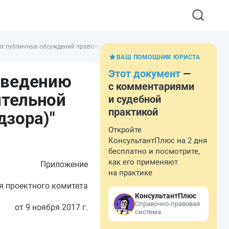
 публичных обсуждений правоприменительной практики органов государствен
ВАШ ПОМОЩНИК ЮРИСТА
Этот документ
—
оведению
с комментариями
ительной
и судебной
практикой
дзора)"
Откройте
КонсультантПлюс на 2 дня
бесплатно и посмотрите,
как его применяют
Приложение
на практике
я проектного комитета
КонсультантПлюс
Справочно-правовая
от 9 ноября 2017 г.
система