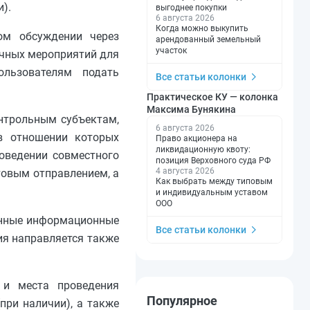
).
выгоднее покупки
6 августа 2026
Когда можно выкупить
ом обсуждении через
арендованный земельный
участок
ичных мероприятий для
ользователям подать
Все статьи колонки
Практическое КУ — колонка
Максима Бунякина
онтрольным субъектам,
6 августа 2026
в отношении которых
Право акционера на
ликвидационную квоту:
оведении совместного
позиция Верховного суда РФ
4 августа 2026
товым отправлением, а
Как выбрать между типовым
и индивидуальным уставом
ООО
енные информационные
Все статьи колонки
ния направляется также
 и места проведения
Популярное
при наличии), а также