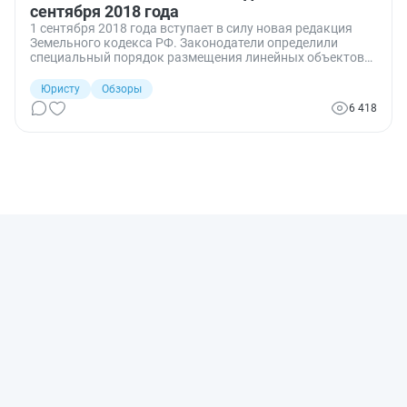
сентября 2018 года
1 сентября 2018 года вступает в силу новая редакция
Земельного кодекса РФ. Законодатели определили
специальный порядок размещения линейных объектов
на земельных участках на условиях публичного
сервитута, иначе говоря, уточнили права ограниченного
Юристу
Обзоры
пользования чужими земельными участками.
6 418