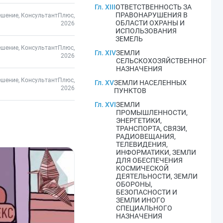
Гл. XIII
ОТВЕТСТВЕННОСТЬ ЗА
ПРАВОНАРУШЕНИЯ В
ешение, КонсультантПлюс,
ОБЛАСТИ ОХРАНЫ И
2026
ИСПОЛЬЗОВАНИЯ
ЗЕМЕЛЬ
ешение, КонсультантПлюс,
Гл. XIV
ЗЕМЛИ
2026
СЕЛЬСКОХОЗЯЙСТВЕННОГО
НАЗНАЧЕНИЯ
ешение, КонсультантПлюс,
Гл. XV
ЗЕМЛИ НАСЕЛЕННЫХ
2026
ПУНКТОВ
Гл. XVI
ЗЕМЛИ
ПРОМЫШЛЕННОСТИ,
ЭНЕРГЕТИКИ,
ТРАНСПОРТА, СВЯЗИ,
РАДИОВЕЩАНИЯ,
ТЕЛЕВИДЕНИЯ,
ИНФОРМАТИКИ, ЗЕМЛИ
ДЛЯ ОБЕСПЕЧЕНИЯ
КОСМИЧЕСКОЙ
ДЕЯТЕЛЬНОСТИ, ЗЕМЛИ
ОБОРОНЫ,
БЕЗОПАСНОСТИ И
ЗЕМЛИ ИНОГО
СПЕЦИАЛЬНОГО
НАЗНАЧЕНИЯ