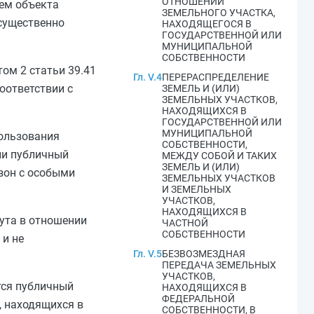
ОТНОШЕНИИ
нем объекта
ЗЕМЕЛЬНОГО УЧАСТКА,
существенно
НАХОДЯЩЕГОСЯ В
ГОСУДАРСТВЕННОЙ ИЛИ
МУНИЦИПАЛЬНОЙ
СОБСТВЕННОСТИ
том 2 статьи 39.41
Гл. V.4
ПЕРЕРАСПРЕДЕЛЕНИЕ
оответствии с
ЗЕМЕЛЬ И (ИЛИ)
ЗЕМЕЛЬНЫХ УЧАСТКОВ,
НАХОДЯЩИХСЯ В
ГОСУДАРСТВЕННОЙ ИЛИ
МУНИЦИПАЛЬНОЙ
ользования
СОБСТВЕННОСТИ,
сли публичный
МЕЖДУ СОБОЙ И ТАКИХ
ЗЕМЕЛЬ И (ИЛИ)
зон с особыми
ЗЕМЕЛЬНЫХ УЧАСТКОВ
И ЗЕМЕЛЬНЫХ
УЧАСТКОВ,
НАХОДЯЩИХСЯ В
тута в отношении
ЧАСТНОЙ
СОБСТВЕННОСТИ
 и не
Гл. V.5
БЕЗВОЗМЕЗДНАЯ
ПЕРЕДАЧА ЗЕМЕЛЬНЫХ
УЧАСТКОВ,
тся публичный
НАХОДЯЩИХСЯ В
ФЕДЕРАЛЬНОЙ
, находящихся в
СОБСТВЕННОСТИ, В