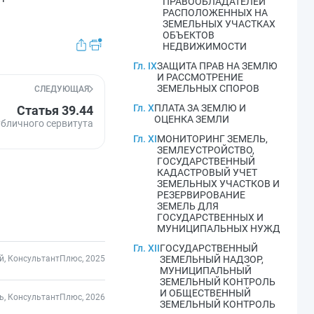
ПРАВООБЛАДАТЕЛЕЙ
РАСПОЛОЖЕННЫХ НА
ЗЕМЕЛЬНЫХ УЧАСТКАХ
ОБЪЕКТОВ
НЕДВИЖИМОСТИ
Гл. IX
ЗАЩИТА ПРАВ НА ЗЕМЛЮ
И РАССМОТРЕНИЕ
ЗЕМЕЛЬНЫХ СПОРОВ
СЛЕДУЮЩАЯ
Гл. X
ПЛАТА ЗА ЗЕМЛЮ И
Статья 39.44
ОЦЕНКА ЗЕМЛИ
убличного сервитута
Гл. XI
МОНИТОРИНГ ЗЕМЕЛЬ,
ЗЕМЛЕУСТРОЙСТВО,
ГОСУДАРСТВЕННЫЙ
КАДАСТРОВЫЙ УЧЕТ
ЗЕМЕЛЬНЫХ УЧАСТКОВ И
РЕЗЕРВИРОВАНИЕ
ЗЕМЕЛЬ ДЛЯ
ГОСУДАРСТВЕННЫХ И
МУНИЦИПАЛЬНЫХ НУЖД
Гл. XII
ГОСУДАРСТВЕННЫЙ
, КонсультантПлюс, 2025
ЗЕМЕЛЬНЫЙ НАДЗОР,
МУНИЦИПАЛЬНЫЙ
ЗЕМЕЛЬНЫЙ КОНТРОЛЬ
И ОБЩЕСТВЕННЫЙ
ь, КонсультантПлюс, 2026
ЗЕМЕЛЬНЫЙ КОНТРОЛЬ