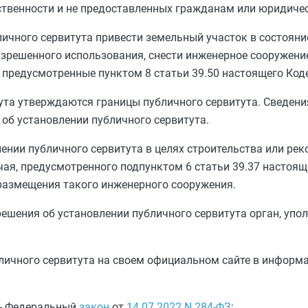
ственности и не предоставленных гражданам или юридиче
ичного сервитута привести земельный участок в состояни
азрешенного использования, снести инженерное сооружени
и, предусмотренные
пунктом 8 статьи 39.50
настоящего Коде
ута утверждаются границы публичного сервитута. Сведени
об установлении публичного сервитута.
лении публичного сервитута в целях строительства или ре
чая, предусмотренного
подпунктом 6 статьи 39.37
настояще
 размещения такого инженерного сооружения.
 решения об установлении публичного сервитута орган, уп
личного сервитута на своем официальном сайте в информ
. - Федеральный
закон
от
14.07.2022
N 284-ФЗ
;