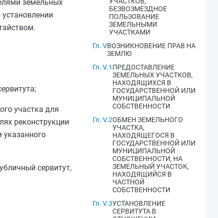
УЧАСТКОВ,
телями земельных
БЕЗВОЗМЕЗДНОЕ
б установлении
ПОЛЬЗОВАНИЕ
ЗЕМЕЛЬНЫМИ
тайством.
УЧАСТКАМИ
Гл. V
ВОЗНИКНОВЕНИЕ ПРАВ НА
ЗЕМЛЮ
Гл. V.1
ПРЕДОСТАВЛЕНИЕ
ЗЕМЕЛЬНЫХ УЧАСТКОВ,
НАХОДЯЩИХСЯ В
сервитута;
ГОСУДАРСТВЕННОЙ ИЛИ
МУНИЦИПАЛЬНОЙ
СОБСТВЕННОСТИ
ого участка для
Гл. V.2
ОБМЕН ЗЕМЕЛЬНОГО
елях реконструкции
УЧАСТКА,
м указанного
НАХОДЯЩЕГОСЯ В
ГОСУДАРСТВЕННОЙ ИЛИ
МУНИЦИПАЛЬНОЙ
СОБСТВЕННОСТИ, НА
ЗЕМЕЛЬНЫЙ УЧАСТОК,
убличный сервитут,
НАХОДЯЩИЙСЯ В
ЧАСТНОЙ
СОБСТВЕННОСТИ
Гл. V.3
УСТАНОВЛЕНИЕ
СЕРВИТУТА В