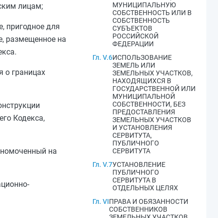
МУНИЦИПАЛЬНУЮ
ским лицам;
СОБСТВЕННОСТЬ ИЛИ В
СОБСТВЕННОСТЬ
е, пригодное для
СУБЪЕКТОВ
РОССИЙСКОЙ
е, размещенное на
ФЕДЕРАЦИИ
кса.
Гл. V.6
ИСПОЛЬЗОВАНИЕ
ЗЕМЕЛЬ ИЛИ
я о границах
ЗЕМЕЛЬНЫХ УЧАСТКОВ,
НАХОДЯЩИХСЯ В
ГОСУДАРСТВЕННОЙ ИЛИ
МУНИЦИПАЛЬНОЙ
СОБСТВЕННОСТИ, БЕЗ
конструкции
ПРЕДОСТАВЛЕНИЯ
го Кодекса,
ЗЕМЕЛЬНЫХ УЧАСТКОВ
И УСТАНОВЛЕНИЯ
СЕРВИТУТА,
ПУБЛИЧНОГО
олномоченный на
СЕРВИТУТА
Гл. V.7
УСТАНОВЛЕНИЕ
ПУБЛИЧНОГО
СЕРВИТУТА В
ационно-
ОТДЕЛЬНЫХ ЦЕЛЯХ
Гл. VI
ПРАВА И ОБЯЗАННОСТИ
СОБСТВЕННИКОВ
ЗЕМЕЛЬНЫХ УЧАСТКОВ,