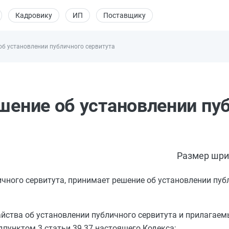
Кадровику
ИП
Поставщику
 об установлении публичного сервитута
ешение об установлении пу
Размер шри
чного сервитута, принимает решение об установлении пуб
айства об установлении публичного сервитута и прилагаем
дпунктом 3 статьи 39.37
настоящего Кодекса;