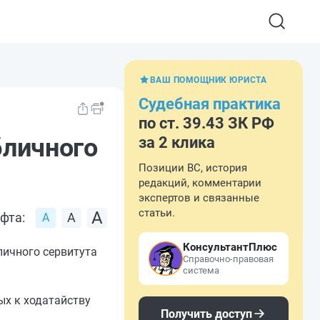
ВАШ ПОМОЩНИК ЮРИСТА
Судебная практика
по ст. 39.43 ЗК РФ
бличного
за 2 клика
Позиции ВС, история
редакций, комментарии
экспертов и связанные
статьи.
фта:
КонсультантПлюс
личного сервитута
Справочно-правовая
система
ых к ходатайству
Получить доступ