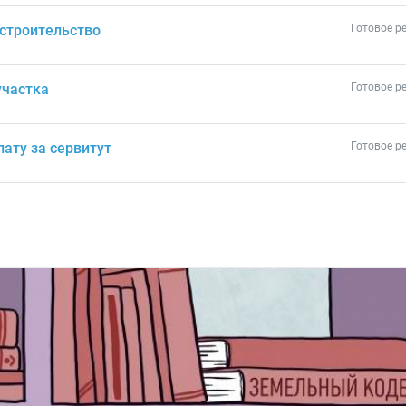
 строительство
Готовое р
участка
Готовое р
лату за сервитут
Готовое р