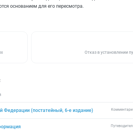
ются основанием для его пересмотра.
ях
Отказ в установлении п
с
в
 Федерации (постатейный, 6-е издание)
Комментарий
нформация
Путеводител