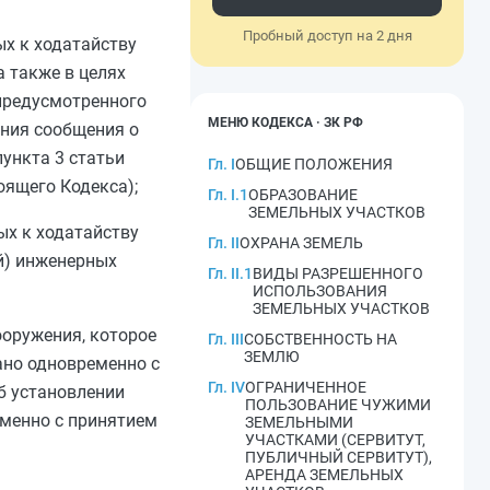
Пробный доступ на 2 дня
ых к ходатайству
а также в целях
 предусмотренного
МЕНЮ КОДЕКСА · ЗК РФ
ания сообщения о
ункта 3 статьи
Гл. I
ОБЩИЕ ПОЛОЖЕНИЯ
ящего Кодекса);
Гл. I.1
ОБРАЗОВАНИЕ
ЗЕМЕЛЬНЫХ УЧАСТКОВ
ых к ходатайству
Гл. II
ОХРАНА ЗЕМЕЛЬ
й) инженерных
Гл. II.1
ВИДЫ РАЗРЕШЕННОГО
ИСПОЛЬЗОВАНИЯ
ЗЕМЕЛЬНЫХ УЧАСТКОВ
ооружения, которое
Гл. III
СОБСТВЕННОСТЬ НА
ЗЕМЛЮ
ано одновременно с
Гл. IV
ОГРАНИЧЕННОЕ
б установлении
ПОЛЬЗОВАНИЕ ЧУЖИМИ
еменно с принятием
ЗЕМЕЛЬНЫМИ
УЧАСТКАМИ (СЕРВИТУТ,
ПУБЛИЧНЫЙ СЕРВИТУТ),
АРЕНДА ЗЕМЕЛЬНЫХ