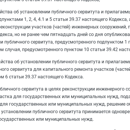
айства об установлении публичного сервитута и прилагаем
дпунктами 1
,
2
,
4
,
4.1
и
5 статьи 39.37
настоящего Кодекса, 
реконструкции участков (частей) инженерных сооружений,
екса, но не ранее чем пятнадцать дней со дня опубликов
и публичного сервитута, предусмотренного
подпунктом 1 п
ем случая, предусмотренного
пунктом 10 статьи 39.42
насто
айства об установлении публичного сервитута и прилагаем
ного сервитута для капитального ремонта участков (часте
м 6 статьи 39.37
настоящего Кодекса.
публичного сервитута в целях реконструкции инженерного с
частка для государственных или муниципальных нужд, под
 для государственных или муниципальных нужд, решение о
в установлении публичного сервитута принимается одновр
государственных или муниципальных нужд.