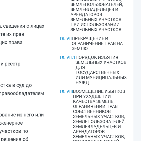
ЗЕМЛЕПОЛЬЗОВАТЕЛЕЙ,
ЗЕМЛЕВЛАДЕЛЬЦЕВ И
АРЕНДАТОРОВ
ЗЕМЕЛЬНЫХ УЧАСТКОВ
ПРИ ИСПОЛЬЗОВАНИИ
 сведения о лицах,
ЗЕМЕЛЬНЫХ УЧАСТКОВ
те их прав
Гл. VII
ПРЕКРАЩЕНИЕ И
щих права
ОГРАНИЧЕНИЕ ПРАВ НА
ЗЕМЛЮ
Гл. VII.1
ПОРЯДОК ИЗЪЯТИЯ
ЗЕМЕЛЬНЫХ УЧАСТКОВ
й реестр
ДЛЯ
ГОСУДАРСТВЕННЫХ
ИЛИ МУНИЦИПАЛЬНЫХ
НУЖД
стка в суд до
Гл. VIII
ВОЗМЕЩЕНИЕ УБЫТКОВ
правообладателем
ПРИ УХУДШЕНИИ
КАЧЕСТВА ЗЕМЕЛЬ,
ОГРАНИЧЕНИИ ПРАВ
СОБСТВЕННИКОВ
ование из него или
ЗЕМЕЛЬНЫХ УЧАСТКОВ,
ЗЕМЛЕПОЛЬЗОВАТЕЛЕЙ,
нженерное
ЗЕМЛЕВЛАДЕЛЬЦЕВ И
участков по
АРЕНДАТОРОВ
ЗЕМЕЛЬНЫХ УЧАСТКОВ,
 решения об