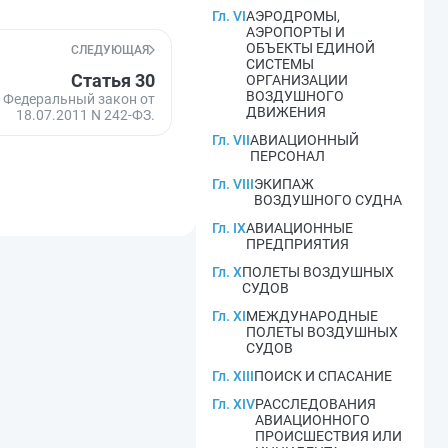
Гл. VI
АЭРОДРОМЫ,
АЭРОПОРТЫ И
ОБЪЕКТЫ ЕДИНОЙ
СЛЕДУЮЩАЯ
СИСТЕМЫ
Статья 30
ОРГАНИЗАЦИИ
ВОЗДУШНОГО
 - Федеральный закон от
ДВИЖЕНИЯ
18.07.2011 N 242-ФЗ.
Гл. VII
АВИАЦИОННЫЙ
ПЕРСОНАЛ
Гл. VIII
ЭКИПАЖ
ВОЗДУШНОГО СУДНА
Гл. IX
АВИАЦИОННЫЕ
ПРЕДПРИЯТИЯ
Гл. X
ПОЛЕТЫ ВОЗДУШНЫХ
СУДОВ
Гл. XI
МЕЖДУНАРОДНЫЕ
ПОЛЕТЫ ВОЗДУШНЫХ
СУДОВ
Гл. XIII
ПОИСК И СПАСАНИЕ
Гл. XIV
РАССЛЕДОВАНИЯ
АВИАЦИОННОГО
ПРОИСШЕСТВИЯ ИЛИ