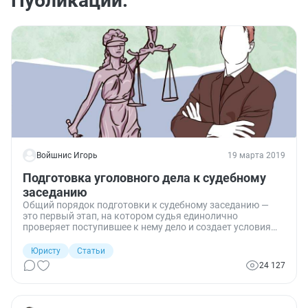
Публикации:
Войшнис Игорь
19 марта 2019
Подготовка уголовного дела к судебному
заседанию
Общий порядок подготовки к судебному заседанию —
это первый этап, на котором судья единолично
проверяет поступившее к нему дело и создает условия
его наиболее полного и эффективного разрешения.
Вопрос виновности обвиняемого в конкретном
Юристу
Статьи
уголовном деянии при этом не рассматривается.
24 127