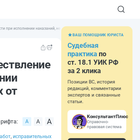
сти при исполнении наказаний, не связанных с изоляцией осужденных от общ
ВАШ ПОМОЩНИК ЮРИСТА
Судебная
практика
по
ествление
ст. 18.1 УИК РФ
за 2 клика
нии
Позиции ВС, история
 от
редакций, комментарии
экспертов и связанные
статьи.
КонсультантПлюс
рифта:
Справочно-
правовая система
абот
,
исправительных