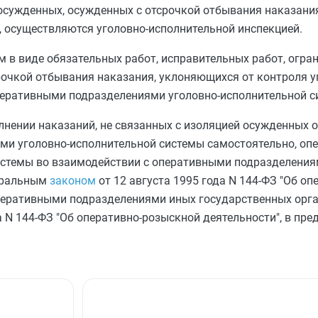
о осужденных, осужденных с отсрочкой отбывания наказани
, осуществляются уголовно-исполнительной инспекцией.
в виде обязательных работ, исправительных работ, огран
рочкой отбывания наказания, уклоняющихся от контроля у
перативными подразделениями уголовно-исполнительной с
нении наказаний, не связанных с изоляцией осужденных о
ми уголовно-исполнительной системы самостоятельно, о
истемы во взаимодействии с оперативными подразделени
деральным
законом
от 12 августа 1995 года N 144-ФЗ "Об о
 оперативными подразделениями иных государственных орг
а N 144-ФЗ "Об оперативно-розыскной деятельности", в пре