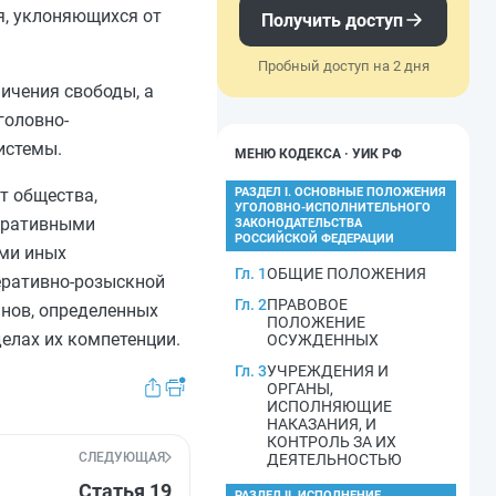
я, уклоняющихся от
Получить доступ
Пробный доступ на 2 дня
ичения свободы, а
головно-
истемы.
МЕНЮ КОДЕКСА · УИК РФ
т общества,
РАЗДЕЛ I. ОСНОВНЫЕ ПОЛОЖЕНИЯ
УГОЛОВНО-ИСПОЛНИТЕЛЬНОГО
перативными
ЗАКОНОДАТЕЛЬСТВА
РОССИЙСКОЙ ФЕДЕРАЦИИ
ями иных
Гл. 1
ОБЩИЕ ПОЛОЖЕНИЯ
перативно-розыскной
Гл. 2
ПРАВОВОЕ
анов, определенных
ПОЛОЖЕНИЕ
делах их компетенции.
ОСУЖДЕННЫХ
Гл. 3
УЧРЕЖДЕНИЯ И
ОРГАНЫ,
ИСПОЛНЯЮЩИЕ
НАКАЗАНИЯ, И
КОНТРОЛЬ ЗА ИХ
СЛЕДУЮЩАЯ
ДЕЯТЕЛЬНОСТЬЮ
Статья 19
РАЗДЕЛ II. ИСПОЛНЕНИЕ