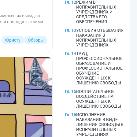
Гл. 12
РЕЖИМ В
ИСПРАВИТЕЛЬНЫХ
УЧРЕЖДЕНИЯХ И
зможен их выезд за
СРЕДСТВА ЕГО
или проводить с ними
ОБЕСПЕЧЕНИЯ
Гл. 13
УСЛОВИЯ ОТБЫВАНИЯ
НАКАЗАНИЯ В
Юристу
Обзоры
ИСПРАВИТЕЛЬНЫХ
УЧРЕЖДЕНИЯХ
Гл. 14
ТРУД,
ПРОФЕССИОНАЛЬНОЕ
ОБРАЗОВАНИЕ И
ПРОФЕССИОНАЛЬНОЕ
ОБУЧЕНИЕ
ОСУЖДЕННЫХ К
ЛИШЕНИЮ СВОБОДЫ
Гл. 15
ВОСПИТАТЕЛЬНОЕ
ВОЗДЕЙСТВИЕ НА
ОСУЖДЕННЫХ К
ЛИШЕНИЮ СВОБОДЫ
Гл. 16
ИСПОЛНЕНИЕ
НАКАЗАНИЯ В ВИДЕ
ЛИШЕНИЯ СВОБОДЫ В
ИСПРАВИТЕЛЬНЫХ
УЧРЕЖДЕНИЯХ