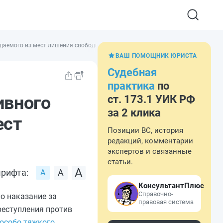
ждаемого из мест лишения свободы
ВАШ ПОМОЩНИК ЮРИСТА
Судебная
практика
по
ивного
ст. 173.1 УИК РФ
за 2 клика
ест
Позиции ВС, история
редакций, комментарии
экспертов и связанные
статьи.
рифта:
КонсультантПлюс
Справочно-
о наказание за
правовая система
реступления против
особо тяжкого