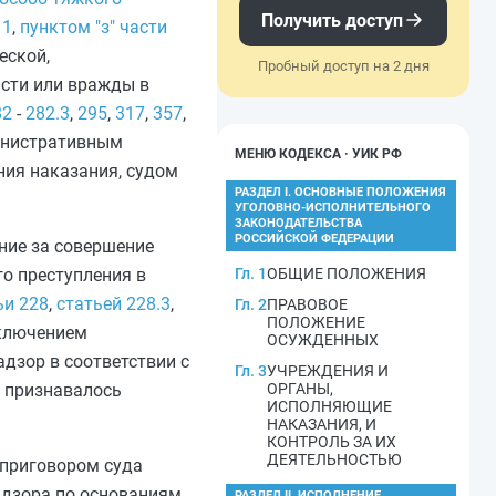
Получить доступ
11
,
пунктом "з" части
еской,
Пробный доступ на 2 дня
исти или вражды в
82
-
282.3
,
295
,
317
,
357
,
министративным
МЕНЮ КОДЕКСА · УИК РФ
ния наказания, судом
РАЗДЕЛ I. ОСНОВНЫЕ ПОЛОЖЕНИЯ
УГОЛОВНО-ИСПОЛНИТЕЛЬНОГО
ЗАКОНОДАТЕЛЬСТВА
РОССИЙСКОЙ ФЕДЕРАЦИИ
ние за совершение
о преступления в
Гл. 1
ОБЩИЕ ПОЛОЖЕНИЯ
ьи 228
,
статьей 228.3
,
Гл. 2
ПРАВОВОЕ
ПОЛОЖЕНИЕ
сключением
ОСУЖДЕННЫХ
дзор в соответствии с
Гл. 3
УЧРЕЖДЕНИЯ И
ы признавалось
ОРГАНЫ,
ИСПОЛНЯЮЩИЕ
НАКАЗАНИЯ, И
КОНТРОЛЬ ЗА ИХ
ДЕЯТЕЛЬНОСТЬЮ
 приговором суда
дзора по основаниям,
РАЗДЕЛ II. ИСПОЛНЕНИЕ