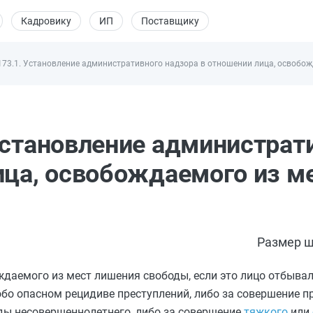
Кадровику
ИП
Поставщику
173.1. Установление административного надзора в отношении лица, освобо
Установление администрат
ица, освобождаемого из м
Размер ш
даемого из мест лишения свободы, если это лицо отбывал
бо опасном рецидиве преступлений, либо за совершение п
ды несовершеннолетнего, либо за совершение
тяжкого
или