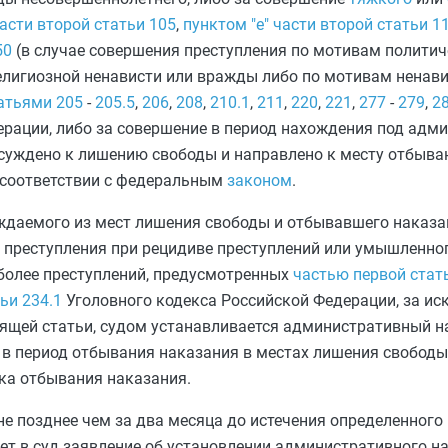
части второй статьи 105
,
пунктом "е" части второй статьи 1
50
(в случае совершения преступления по мотивам политич
религиозной ненависти или вражды либо по мотивам ненав
атьями 205
-
205.5
,
206
,
208
,
210.1
,
211
,
220
,
221
,
277
-
279
,
2
ерации, либо за совершение в период нахождения под ад
осуждено к лишению свободы и направлено к месту отбыва
 соответствии с федеральным
законом
.
ждаемого из мест лишения свободы и отбывавшего наказа
о преступления при рецидиве преступлений или умышленног
 более преступлений, предусмотренных
частью первой стат
ьи 234.1
Уголовного кодекса Российской Федерации, за и
ящей статьи, судом устанавливается административный на
цо в период отбывания наказания в местах лишения свобод
ка отбывания наказания.
е позднее чем за два месяца до истечения определенного
т в суд заявление об установлении административного на