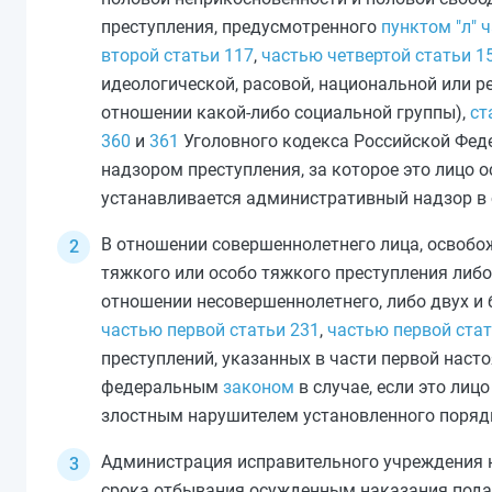
преступления, предусмотренного
пунктом "л" 
второй статьи 117
,
частью четвертой статьи 1
идеологической, расовой, национальной или 
отношении какой-либо социальной группы),
ст
360
и
361
Уголовного кодекса Российской Фед
надзором преступления, за которое это лицо 
устанавливается административный надзор в
В отношении совершеннолетнего лица, освобо
тяжкого или особо тяжкого преступления либ
отношении несовершеннолетнего, либо двух и
частью первой статьи 231
,
частью первой стат
преступлений, указанных в
части первой
насто
федеральным
законом
в случае, если это ли
злостным нарушителем установленного поряд
Администрация исправительного учреждения н
срока отбывания осужденным наказания подае