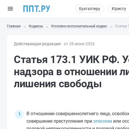
Бухгалтеру
Юристу
Главная
Кодексы
Уголовно-исполнительный кодекс
Статья 
Действующая редакция ⸱
от 28 июня 2026
Статья 173.1 УИК РФ. 
надзора в отношении л
лишения свободы
В отношении совершеннолетнего лица, освобож
совершение преступления при
опасном
или осо
половой неприкосновенности и половой свобо