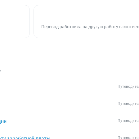
Перевод работника на другую работу в соотве
с
в
Путеводите
Путеводите
дни
Путеводите
ату заработной платы
Путеводите