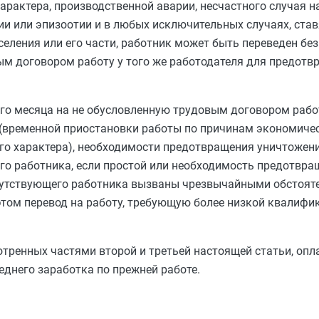
арактера, производственной аварии, несчастного случая н
ии или эпизоотии и в любых исключительных случаях, став
ления или его части, работник может быть переведен без 
ым договором работу у того же работодателя для предот
ого месяца на не обусловленную трудовым договором работ
 (временной приостановки работы по причинам экономичес
ого характера), необходимости предотвращения уничтожен
о работника, если простой или необходимость предотвра
сутствующего работника вызваны чрезвычайными обстоят
этом перевод на работу, требующую более низкой квалифик
мотренных
частями второй
и
третьей
настоящей статьи, опл
еднего заработка
по прежней работе.