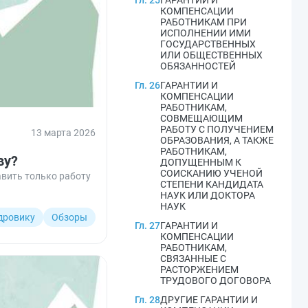
Гл. 25
ГАРАНТИИ И
КОМПЕНСАЦИИ
РАБОТНИКАМ ПРИ
ИСПОЛНЕНИИ ИМИ
ГОСУДАРСТВЕННЫХ
ИЛИ ОБЩЕСТВЕННЫХ
ОБЯЗАННОСТЕЙ
Гл. 26
ГАРАНТИИ И
КОМПЕНСАЦИИ
РАБОТНИКАМ,
СОВМЕЩАЮЩИМ
РАБОТУ С ПОЛУЧЕНИЕМ
13 марта 2026
ОБРАЗОВАНИЯ, А ТАКЖЕ
РАБОТНИКАМ,
ву?
ДОПУЩЕННЫМ К
СОИСКАНИЮ УЧЕНОЙ
авить только работу
СТЕПЕНИ КАНДИДАТА
НАУК ИЛИ ДОКТОРА
НАУК
дровику
Обзоры
Гл. 27
ГАРАНТИИ И
КОМПЕНСАЦИИ
РАБОТНИКАМ,
СВЯЗАННЫЕ С
РАСТОРЖЕНИЕМ
ТРУДОВОГО ДОГОВОРА
Гл. 28
ДРУГИЕ ГАРАНТИИ И