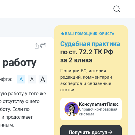
ВАШ ПОМОЩНИК ЮРИСТА
Судебная практика
по ст. 72.2 ТК РФ
 работу
за 2 клика
Позиции ВС, история
редакций, комментарии
ифта:
экспертов и связанные
статьи.
ую работу у того же
но отсутствующего
КонсультантПлюс
боту. Если по
Справочно-правовая
система
я и продолжает
янным.
Получить доступ