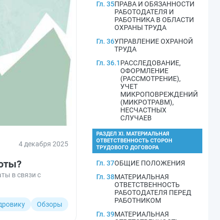
Гл. 35
ПРАВА И ОБЯЗАННОСТИ
РАБОТОДАТЕЛЯ И
РАБОТНИКА В ОБЛАСТИ
ОХРАНЫ ТРУДА
Гл. 36
УПРАВЛЕНИЕ ОХРАНОЙ
ТРУДА
Гл. 36.1
РАССЛЕДОВАНИЕ,
ОФОРМЛЕНИЕ
(РАССМОТРЕНИЕ),
УЧЕТ
МИКРОПОВРЕЖДЕНИЙ
(МИКРОТРАВМ),
НЕСЧАСТНЫХ
СЛУЧАЕВ
РАЗДЕЛ XI. МАТЕРИАЛЬНАЯ
ОТВЕТСТВЕННОСТЬ СТОРОН
4 декабря 2025
ТРУДОВОГО ДОГОВОРА
боты?
Гл. 37
ОБЩИЕ ПОЛОЖЕНИЯ
ты в связи с
Гл. 38
МАТЕРИАЛЬНАЯ
ОТВЕТСТВЕННОСТЬ
РАБОТОДАТЕЛЯ ПЕРЕД
РАБОТНИКОМ
дровику
Обзоры
Гл. 39
МАТЕРИАЛЬНАЯ