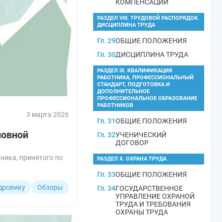
КОМПЕНСАЦИИ
РАЗДЕЛ VIII. ТРУДОВОЙ РАСПОРЯДОК.
ДИСЦИПЛИНА ТРУДА
Гл. 29
ОБЩИЕ ПОЛОЖЕНИЯ
Гл. 30
ДИСЦИПЛИНА ТРУДА
РАЗДЕЛ IX. КВАЛИФИКАЦИЯ
РАБОТНИКА, ПРОФЕССИОНАЛЬНЫЙ
СТАНДАРТ, ПОДГОТОВКА И
ДОПОЛНИТЕЛЬНОЕ
ПРОФЕССИОНАЛЬНОЕ ОБРАЗОВАНИЕ
РАБОТНИКОВ
3 марта 2026
Гл. 31
ОБЩИЕ ПОЛОЖЕНИЯ
новной
Гл. 32
УЧЕНИЧЕСКИЙ
ДОГОВОР
ника, принятого по
РАЗДЕЛ X. ОХРАНА ТРУДА
Гл. 33
ОБЩИЕ ПОЛОЖЕНИЯ
дровику
Обзоры
Гл. 34
ГОСУДАРСТВЕННОЕ
УПРАВЛЕНИЕ ОХРАНОЙ
ТРУДА И ТРЕБОВАНИЯ
ОХРАНЫ ТРУДА