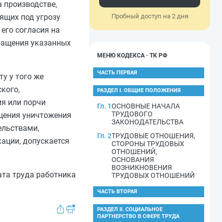
а производстве,
ящих под угрозу
Пробный доступ на 2 дня
его согласия на
вращения указанных
МЕНЮ КОДЕКСА · ТК РФ
ЧАСТЬ ПЕРВАЯ
у у того же
кого,
РАЗДЕЛ I. ОБЩИЕ ПОЛОЖЕНИЯ
ия или порчи
Гл. 1
ОСНОВНЫЕ НАЧАЛА
ТРУДОВОГО
щения уничтожения
ЗАКОНОДАТЕЛЬСТВА
ельствами,
Гл. 2
ТРУДОВЫЕ ОТНОШЕНИЯ,
ации, допускается
СТОРОНЫ ТРУДОВЫХ
ОТНОШЕНИЙ,
ОСНОВАНИЯ
ВОЗНИКНОВЕНИЯ
ата труда работника
ТРУДОВЫХ ОТНОШЕНИЙ
ЧАСТЬ ВТОРАЯ
РАЗДЕЛ II. СОЦИАЛЬНОЕ
ПАРТНЕРСТВО В СФЕРЕ ТРУДА