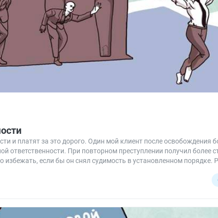
мости
и и платят за это дорого. Один мой клиент после освобождения бо
ой ответственности. При повторном преступлении получил более с
ло избежать, если бы он снял судимость в установленном порядке.
зоваться.