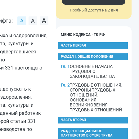
Пробный доступ на 2 дня
ифта:
ыха и оздоровления,
МЕНЮ КОДЕКСА · ТК РФ
та, культуры и
ЧАСТЬ ПЕРВАЯ
подвергавшиеся
РАЗДЕЛ I. ОБЩИЕ ПОЛОЖЕНИЯ
по
Гл. 1
ОСНОВНЫЕ НАЧАЛА
ьи 331
настоящего
ТРУДОВОГО
ЗАКОНОДАТЕЛЬСТВА
Гл. 2
ТРУДОВЫЕ ОТНОШЕНИЯ,
е допускать к
СТОРОНЫ ТРУДОВЫХ
ОТНОШЕНИЙ,
оздоровления,
ОСНОВАНИЯ
та, культуры и
ВОЗНИКНОВЕНИЯ
ТРУДОВЫХ ОТНОШЕНИЙ
о данный работник
ЧАСТЬ ВТОРАЯ
орой статьи 331
оизводства по
РАЗДЕЛ II. СОЦИАЛЬНОЕ
ПАРТНЕРСТВО В СФЕРЕ ТРУДА