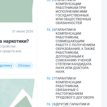
Гл. 25
ГАРАНТИИ И
КОМПЕНСАЦИИ
РАБОТНИКАМ ПРИ
ИСПОЛНЕНИИ ИМИ
ГОСУДАРСТВЕННЫХ
ИЛИ ОБЩЕСТВЕННЫХ
ОБЯЗАННОСТЕЙ
Гл. 26
ГАРАНТИИ И
31 июля 2026
КОМПЕНСАЦИИ
РАБОТНИКАМ,
а наркотики?
СОВМЕЩАЮЩИМ
РАБОТУ С ПОЛУЧЕНИЕМ
стройстве
ОБРАЗОВАНИЯ, А ТАКЖЕ
х средств или
РАБОТНИКАМ,
ДОПУЩЕННЫМ К
СОИСКАНИЮ УЧЕНОЙ
СТЕПЕНИ КАНДИДАТА
дровику
Обзоры
НАУК ИЛИ ДОКТОРА
НАУК
Гл. 27
ГАРАНТИИ И
КОМПЕНСАЦИИ
РАБОТНИКАМ,
СВЯЗАННЫЕ С
РАСТОРЖЕНИЕМ
ТРУДОВОГО ДОГОВОРА
Гл. 28
ДРУГИЕ ГАРАНТИИ И