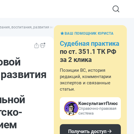
вания, воспитания, развития несовершеннолетних, организации их отдыха и 
ВАШ ПОМОЩНИК ЮРИСТА
Судебная практика
по ст. 351.1 ТК РФ
овой
за 2 клика
Позиции ВС, история
 развития
редакций, комментарии
экспертов и связанные
статьи.
льной
КонсультантПлюс
тско-
Справочно-правовая
система
тием
Получить доступ