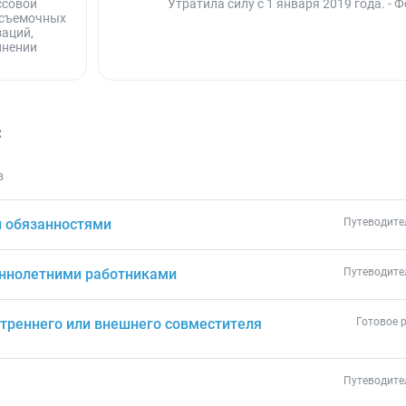
ссовой
Утратила силу с 1 января 2019 года. -
осъемочных
заций,
лнении
с
в
и обязанностями
Путеводите
еннолетними работниками
Путеводите
утреннего или внешнего совместителя
Готовое 
Путеводите