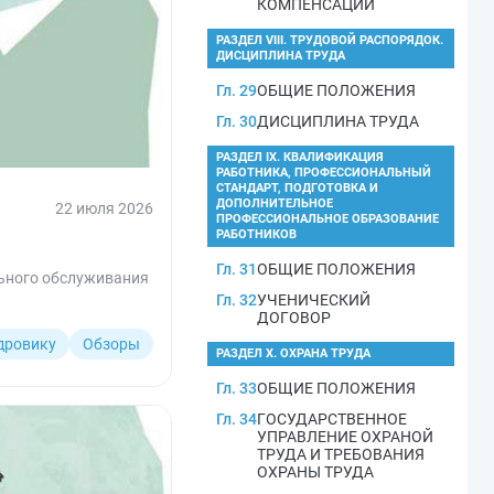
КОМПЕНСАЦИИ
РАЗДЕЛ VIII. ТРУДОВОЙ РАСПОРЯДОК.
ДИСЦИПЛИНА ТРУДА
Гл. 29
ОБЩИЕ ПОЛОЖЕНИЯ
Гл. 30
ДИСЦИПЛИНА ТРУДА
РАЗДЕЛ IX. КВАЛИФИКАЦИЯ
РАБОТНИКА, ПРОФЕССИОНАЛЬНЫЙ
СТАНДАРТ, ПОДГОТОВКА И
ДОПОЛНИТЕЛЬНОЕ
22 июля 2026
ПРОФЕССИОНАЛЬНОЕ ОБРАЗОВАНИЕ
РАБОТНИКОВ
Гл. 31
ОБЩИЕ ПОЛОЖЕНИЯ
льного обслуживания
Гл. 32
УЧЕНИЧЕСКИЙ
ДОГОВОР
дровику
Обзоры
РАЗДЕЛ X. ОХРАНА ТРУДА
Гл. 33
ОБЩИЕ ПОЛОЖЕНИЯ
Гл. 34
ГОСУДАРСТВЕННОЕ
УПРАВЛЕНИЕ ОХРАНОЙ
ТРУДА И ТРЕБОВАНИЯ
ОХРАНЫ ТРУДА