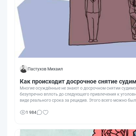
Пастухов Михаил
Как происходит досрочное снятие суди
Многие осуждённые не знают о досрочном снятии судимост
безупречно вплоть до следующего привлечения к уголовн
виде реального срока за рецидив. Этого всего можно бы
подробнее, как работает этот механизм и как им восполь
1 984