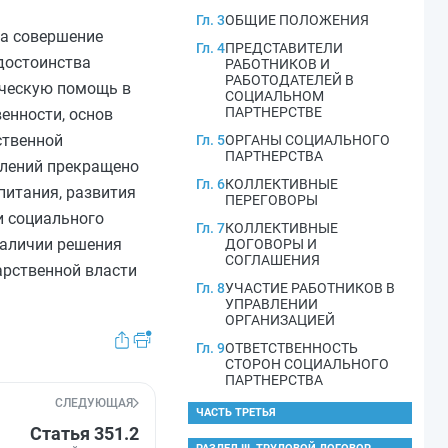
Гл. 3
ОБЩИЕ ПОЛОЖЕНИЯ
за совершение
Гл. 4
ПРЕДСТАВИТЕЛИ
 достоинства
РАБОТНИКОВ И
РАБОТОДАТЕЛЕЙ В
ическую помощь в
СОЦИАЛЬНОМ
ПАРТНЕРСТВЕ
енности, основ
ственной
Гл. 5
ОРГАНЫ СОЦИАЛЬНОГО
ПАРТНЕРСТВА
плений прекращено
Гл. 6
КОЛЛЕКТИВНЫЕ
питания, развития
ПЕРЕГОВОРЫ
и социального
Гл. 7
КОЛЛЕКТИВНЫЕ
наличии решения
ДОГОВОРЫ И
СОГЛАШЕНИЯ
арственной власти
Гл. 8
УЧАСТИЕ РАБОТНИКОВ В
УПРАВЛЕНИИ
ОРГАНИЗАЦИЕЙ
Гл. 9
ОТВЕТСТВЕННОСТЬ
СТОРОН СОЦИАЛЬНОГО
ПАРТНЕРСТВА
СЛЕДУЮЩАЯ
ЧАСТЬ ТРЕТЬЯ
Статья 351.2