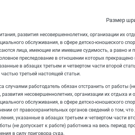
Размер шр
итания, развития несовершеннолетних, организации их отд
циального обслуживания, в сфере детско-юношеского спор
каются лица, имеющие или имевшие судимость, а равно и 
головное преследование в отношении которых прекращено 
казанные в
абзацах третьем
и
четвертом части второй стат
х
частью третьей
настоящей статьи.
а случаями работодатель обязан отстранить от работы (н
, развития несовершеннолетних, организации их отдыха и 
циального обслуживания, в сфере детско-юношеского спор
чении от правоохранительных органов сведений о том, чт
ления, указанные в
абзацах третьем
и
четвертом части вт
боты (не допускает к работе) работника на весь период пр
ения в силу приговора суда.