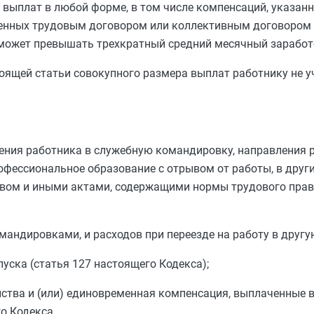
 выплат в любой форме, в том числе компенсаций, указан
ренных трудовым договором или коллективным договором 
 может превышать трехкратный средний месячный заработо
оящей статьи совокупного размера выплат работнику не у
ления работника в служебную командировку, направления 
фессиональное образование с отрывом от работы, в других
твом и иными актами, содержащими нормы трудового прав
андировками, и расходов при переезде на работу в другу
уска (
статья 127
настоящего Кодекса);
ства и (или) единовременная компенсация, выплаченные в
о Кодекса.