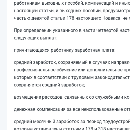
работникам выходных пособий, компенсаций и иных
настоящей статьи, и выходных пособий, предусмот
частью девятой статьи 178
настоящего Кодекса, не
При определении указанного в
части четвертой
наст
следующих выплат:
причитающаяся работнику заработная плата;
средний заработок, сохраняемый в случаях направ
профессиональное обучение или дополнительное про
которых в соответствии с трудовым законодательс
сохраняется
средний заработок
;
возмещение расходов, связанных со служебными ком
денежная компенсация за все неиспользованные отп
средний месячный заработок за период трудоустрой
которые установлены
статьями 178
и
318
настоящег