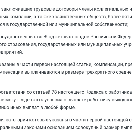
ы и заключившие трудовые договоры члены коллегиальных 
ных компаний, а также хозяйственных обществ, более пят
тся в государственной или муниципальной собственности;
ы государственных внебюджетных фондов Российской Федер
го страхования, государственных или муниципальных учр
едприятий.
указаны в
части первой
настоящей статьи, компенсаций, п
мпенсации выплачиваются в размере трехкратного средне
оответствии со
статьей 78
настоящего Кодекса с работника
не могут содержать условия о выплате работнику выходног
-либо иных выплат в любой форме.
и, категории которых указаны в
части первой
настоящей с
деральными законами основаниям совокупный размер вып