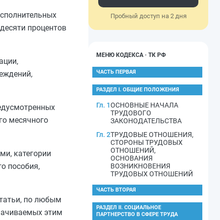
исполнительных
Пробный доступ на 2 дня
идесяти процентов
МЕНЮ КОДЕКСА · ТК РФ
ации,
ЧАСТЬ ПЕРВАЯ
еждений,
РАЗДЕЛ I. ОБЩИЕ ПОЛОЖЕНИЯ
Гл. 1
ОСНОВНЫЕ НАЧАЛА
редусмотренных
ТРУДОВОГО
го месячного
ЗАКОНОДАТЕЛЬСТВА
Гл. 2
ТРУДОВЫЕ ОТНОШЕНИЯ,
СТОРОНЫ ТРУДОВЫХ
ОТНОШЕНИЙ,
ми, категории
ОСНОВАНИЯ
о пособия,
ВОЗНИКНОВЕНИЯ
ТРУДОВЫХ ОТНОШЕНИЙ
ЧАСТЬ ВТОРАЯ
татьи, по любым
РАЗДЕЛ II. СОЦИАЛЬНОЕ
лачиваемых этим
ПАРТНЕРСТВО В СФЕРЕ ТРУДА