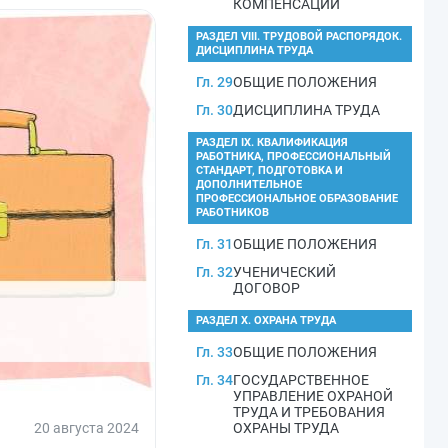
КОМПЕНСАЦИИ
РАЗДЕЛ VIII. ТРУДОВОЙ РАСПОРЯДОК.
ДИСЦИПЛИНА ТРУДА
Гл. 29
ОБЩИЕ ПОЛОЖЕНИЯ
Гл. 30
ДИСЦИПЛИНА ТРУДА
РАЗДЕЛ IX. КВАЛИФИКАЦИЯ
РАБОТНИКА, ПРОФЕССИОНАЛЬНЫЙ
СТАНДАРТ, ПОДГОТОВКА И
ДОПОЛНИТЕЛЬНОЕ
ПРОФЕССИОНАЛЬНОЕ ОБРАЗОВАНИЕ
РАБОТНИКОВ
Гл. 31
ОБЩИЕ ПОЛОЖЕНИЯ
Гл. 32
УЧЕНИЧЕСКИЙ
ДОГОВОР
РАЗДЕЛ X. ОХРАНА ТРУДА
Гл. 33
ОБЩИЕ ПОЛОЖЕНИЯ
Гл. 34
ГОСУДАРСТВЕННОЕ
УПРАВЛЕНИЕ ОХРАНОЙ
ТРУДА И ТРЕБОВАНИЯ
20 августа 2024
ОХРАНЫ ТРУДА