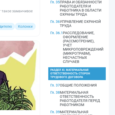
Гл. 35
ПРАВА И ОБЯЗАННОСТИ
РАБОТОДАТЕЛЯ И
РАБОТНИКА В ОБЛАСТИ
ет такое заманчивое
ОХРАНЫ ТРУДА
Гл. 36
УПРАВЛЕНИЕ ОХРАНОЙ
ТРУДА
дителю
Колонки
Гл. 36.1
РАССЛЕДОВАНИЕ,
ОФОРМЛЕНИЕ
(РАССМОТРЕНИЕ),
УЧЕТ
МИКРОПОВРЕЖДЕНИЙ
(МИКРОТРАВМ),
НЕСЧАСТНЫХ
СЛУЧАЕВ
РАЗДЕЛ XI. МАТЕРИАЛЬНАЯ
ОТВЕТСТВЕННОСТЬ СТОРОН
ТРУДОВОГО ДОГОВОРА
Гл. 37
ОБЩИЕ ПОЛОЖЕНИЯ
Гл. 38
МАТЕРИАЛЬНАЯ
ОТВЕТСТВЕННОСТЬ
РАБОТОДАТЕЛЯ ПЕРЕД
РАБОТНИКОМ
Гл. 39
МАТЕРИАЛЬНАЯ