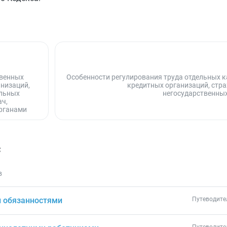
твенных
Особенности регулирования труда отдельных к
низаций,
кредитных организаций, стр
альных
негосударственны
ач,
рганами
с
в
и обязанностями
Путеводите