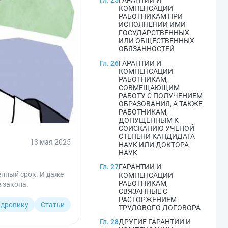
Гл. 25
ГАРАНТИИ И
КОМПЕНСАЦИИ
РАБОТНИКАМ ПРИ
ИСПОЛНЕНИИ ИМИ
ГОСУДАРСТВЕННЫХ
ИЛИ ОБЩЕСТВЕННЫХ
ОБЯЗАННОСТЕЙ
Гл. 26
ГАРАНТИИ И
КОМПЕНСАЦИИ
РАБОТНИКАМ,
СОВМЕЩАЮЩИМ
РАБОТУ С ПОЛУЧЕНИЕМ
ОБРАЗОВАНИЯ, А ТАКЖЕ
РАБОТНИКАМ,
ДОПУЩЕННЫМ К
СОИСКАНИЮ УЧЕНОЙ
СТЕПЕНИ КАНДИДАТА
13 мая 2025
НАУК ИЛИ ДОКТОРА
НАУК
Гл. 27
ГАРАНТИИ И
енный срок. И даже
КОМПЕНСАЦИИ
РАБОТНИКАМ,
 закона.
СВЯЗАННЫЕ С
РАСТОРЖЕНИЕМ
дровику
Статьи
ТРУДОВОГО ДОГОВОРА
Гл. 28
ДРУГИЕ ГАРАНТИИ И