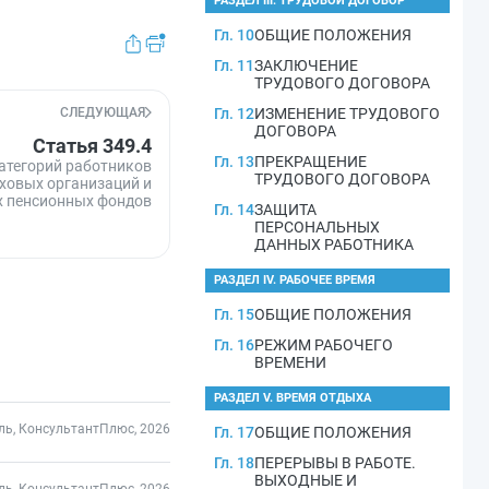
РАЗДЕЛ III. ТРУДОВОЙ ДОГОВОР
Гл. 10
ОБЩИЕ ПОЛОЖЕНИЯ
Гл. 11
ЗАКЛЮЧЕНИЕ
ТРУДОВОГО ДОГОВОРА
СЛЕДУЮЩАЯ
Гл. 12
ИЗМЕНЕНИЕ ТРУДОВОГО
ДОГОВОРА
Статья 349.4
Гл. 13
ПРЕКРАЩЕНИЕ
атегорий работников
ТРУДОВОГО ДОГОВОРА
аховых организаций и
х пенсионных фондов
Гл. 14
ЗАЩИТА
ПЕРСОНАЛЬНЫХ
ДАННЫХ РАБОТНИКА
РАЗДЕЛ IV. РАБОЧЕЕ ВРЕМЯ
Гл. 15
ОБЩИЕ ПОЛОЖЕНИЯ
Гл. 16
РЕЖИМ РАБОЧЕГО
ВРЕМЕНИ
РАЗДЕЛ V. ВРЕМЯ ОТДЫХА
ль, КонсультантПлюс, 2026
Гл. 17
ОБЩИЕ ПОЛОЖЕНИЯ
Гл. 18
ПЕРЕРЫВЫ В РАБОТЕ.
ВЫХОДНЫЕ И