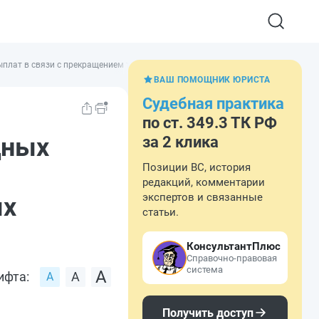
ыплат в связи с прекращением трудовых договоров для отдельных категорий
ВАШ ПОМОЩНИК ЮРИСТА
Судебная практика
по ст. 349.3 ТК РФ
дных
за 2 клика
Позиции ВС, история
редакций, комментарии
экспертов и связанные
ых
статьи.
КонсультантПлюс
Справочно-правовая
система
ифта:
Получить доступ