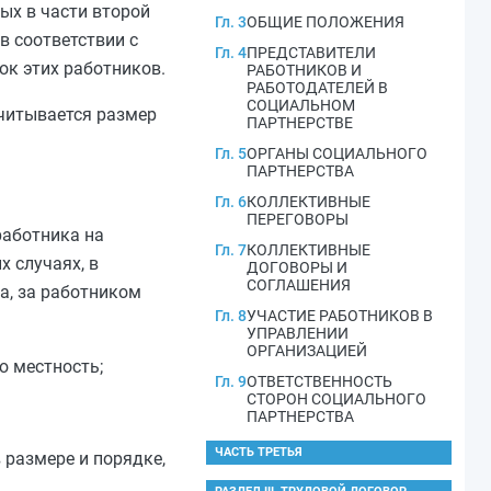
ных в
части второй
Гл. 3
ОБЩИЕ ПОЛОЖЕНИЯ
в соответствии с
Гл. 4
ПРЕДСТАВИТЕЛИ
к этих работников.
РАБОТНИКОВ И
РАБОТОДАТЕЛЕЙ В
СОЦИАЛЬНОМ
читывается размер
ПАРТНЕРСТВЕ
Гл. 5
ОРГАНЫ СОЦИАЛЬНОГО
ПАРТНЕРСТВА
Гл. 6
КОЛЛЕКТИВНЫЕ
ПЕРЕГОВОРЫ
работника на
Гл. 7
КОЛЛЕКТИВНЫЕ
 случаях, в
ДОГОВОРЫ И
СОГЛАШЕНИЯ
а, за работником
Гл. 8
УЧАСТИЕ РАБОТНИКОВ В
УПРАВЛЕНИИ
ОРГАНИЗАЦИЕЙ
ю местность;
Гл. 9
ОТВЕТСТВЕННОСТЬ
СТОРОН СОЦИАЛЬНОГО
ПАРТНЕРСТВА
ЧАСТЬ ТРЕТЬЯ
 размере и порядке,