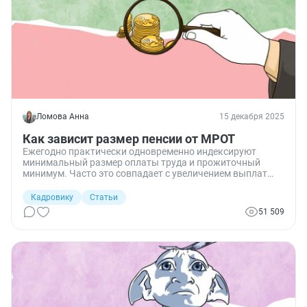
Ломова Анна
15 декабря 2025
Как зависит размер пенсии от МРОТ
Ежегодно практически одновременно индексируют
минимальный размер оплаты труда и прожиточный
минимум. Часто это совпадает с увеличением выплат
пенсионерам. А люди не всегда понимают, пенсия
привязана к МРОТ или прожиточному минимуму, и как
Кадровику
Статьи
эти две величины связаны с пенсионными выплатами.
51 509
Разберемся, как пенсия зависит от этих показателей и
возможна ли ситуация, когда пенсия ниже ПМ и МРОТ.