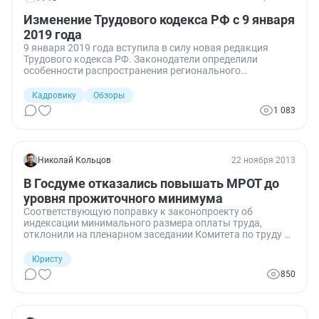
Изменение Трудового кодекса РФ с 9 января
2019 года
9 января 2019 года вступила в силу новая редакция
Трудового кодекса РФ. Законодатели определили
особенности распространения регионального
соглашения о минимальной заработной плате на
работодателя — религиозную организацию.
Кадровику
Обзоры
1 083
Николай Кольцов
22 ноября 2013
В Госдуме отказались повышать МРОТ до
уровня прожиточного минимума
Соответствующую поправку к законопроекту об
индексации минимального размера оплаты труда,
отклонили на пленарном заседании Комитета по труду и
социальной политике. Сам же законопроект о
повышении МРОТа на 350 рублей вероятно будет принят
Юристу
сегодня во втором и третьем чтениях.
850