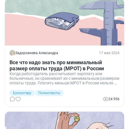
Задорожнева Александра
17 мая 2024
Все что надо знать про минимальный
размер оплаты труда (МРОТ) в России
Когда работодатель рассчитывает зарплату или
больничные, он сравнивает их с минимальным размером
оплаты труда. Платить меньше МРОТ в России нельзя.
Разбираемся с размерами, порядком расчета и другими
вопросами по минимальной оплате труда.
Бухгалтеру
Полнотексты
24 956