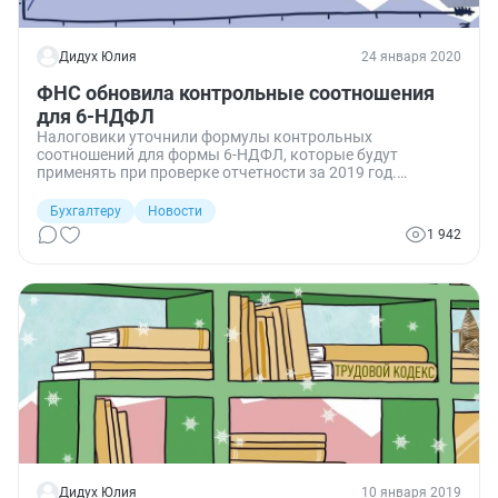
Дидух Юлия
24 января 2020
ФНС обновила контрольные соотношения
для 6-НДФЛ
Налоговики уточнили формулы контрольных
соотношений для формы 6-НДФЛ, которые будут
применять при проверке отчетности за 2019 год.
Применение новых формул поможет
налогоплательщикам избежать ошибок, а значит, и
Бухгалтеру
Новости
требований пояснений от ИФНС.
1 942
Дидух Юлия
10 января 2019